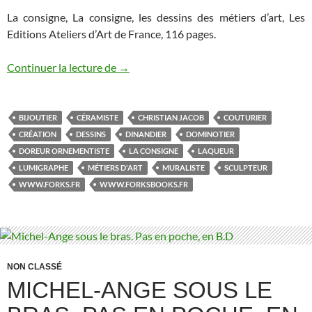
La consigne, La consigne, les dessins des métiers d’art, Les
Editions Ateliers d’Art de France, 116 pages.
Continuer la lecture de
LA CONSIGNE
→
BIJOUTIER
CÉRAMISTE
CHRISTIAN JACOB
COUTURIER
CRÉATION
DESSINS
DINANDIER
DOMINOTIER
DOREUR ORNEMENTISTE
LA CONSIGNE
LAQUEUR
LUMIGRAPHE
MÉTIERS D'ART
MURALISTE
SCULPTEUR
WWW.FORKS.FR
WWW.FORKSBOOKS.FR
NON CLASSÉ
MICHEL-ANGE SOUS LE