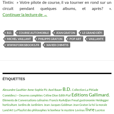
Tintin: » Votre pilote de course, il va tourner en rond sur un
circuit pendant quelques albums, et après? ».
Continuer la lecture de
Michel Vaillant, plus qu’ une aventure a
→
B.D.
COURSE AUTOMOBILE
JEAN GRATON
LE GRAND DÉFI
MICHEL VAILLANT
PHILIPPE GRATON
POP ART
VAILLANTE
WWW.FORKSBOOKS.FR
XAVIER CHIMITIS
ÉTIQUETTES
B.D.
Alexandre Gauthier
Anne-Sophie Pic
Axel Bauer
Collection La Pléiade
Editions Gallimard.
Comédies.I – Oeuvres complètes
Céline Dion
Edith Piaf
Eléments de Conversations culinaires
Francis Kurkdjian
Freud
gastronomie
Heidegger
horticulture
Jardins de Jardiniers
Jean-Jacques Goldman
Jean Graton
la foi
la morale
livre
Land Art
La Playlist des philosophes
le bonheur
le mystère
Levinas
Lucrèce