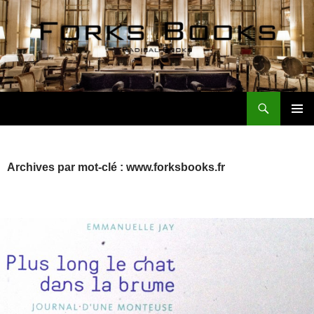
Aller
au
contenu
Recherche
Forks Books Actualités
MENU
PRINCI
Archives par mot-clé : www.forksbooks.fr