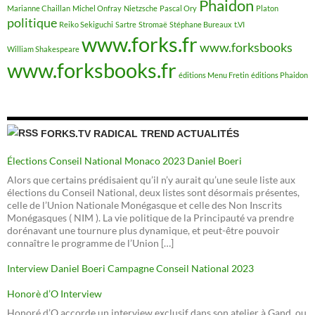
Phaidon
Marianne Chaillan
Michel Onfray
Nietzsche
Pascal Ory
Platon
politique
Reiko Sekiguchi
Sartre
Stromaë
Stéphane Bureaux
t.VI
www.forks.fr
www.forksbooks
William Shakespeare
www.forksbooks.fr
éditions Menu Fretin
éditions Phaidon
FORKS.TV RADICAL TREND ACTUALITÉS
Élections Conseil National Monaco 2023 Daniel Boeri
Alors que certains prédisaient qu’il n’y aurait qu’une seule liste aux
élections du Conseil National, deux listes sont désormais présentes,
celle de l’Union Nationale Monégasque et celle des Non Inscrits
Monégasques ( NIM ). La vie politique de la Principauté va prendre
dorénavant une tournure plus dynamique, et peut-être pouvoir
connaître le programme de l’Union […]
Interview Daniel Boeri Campagne Conseil National 2023
Honorè d’O Interview
Honoré d’O accorde un interview exclusif dans son atelier à Gand, ou