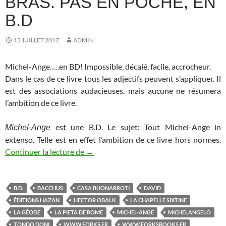
BRAS. PAS EN POCHE, EN
B.D
13 JUILLET 2017
ADMIN
Michel-Ange…..en BD! Impossible, décalé, facile, accrocheur.
Dans le cas de ce livre tous les adjectifs peuvent s’appliquer. Il
est des associations audacieuses, mais aucune ne résumera
l’ambition de ce livre.
est une B.D. Le sujet: Tout Michel-Ange in
Michel-Ange
extenso. Telle est en effet l’ambition de ce livre hors normes.
Continuer la lecture de
Michel-Ange sous le bras. Pas en poche, 
→
B.D.
BACCHUS
CASA BUONARROTI
DAVID
ÉDITIONS HAZAN
HECTOR OBALK
LA CHAPELLE SIXTINE
LA GÉODE
LA PIETA DE ROME
MICHEL-ANGE
MICHELANGELO
TONDO DONI
WWW.FORKS.FR
WWW.FORKSBOOKS.FR