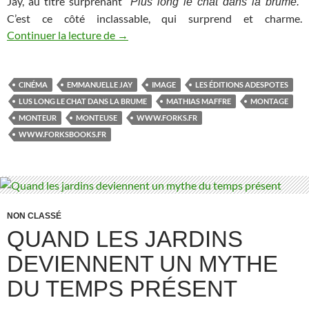
Jay, au titre surprenant
Plus long le chat dans la brume.
C’est ce côté inclassable, qui surprend et charme.
Continuer la lecture de
Plus long le chat dans la brume
→
CINÉMA
EMMANUELLE JAY
IMAGE
LES ÉDITIONS ADESPOTES
LUS LONG LE CHAT DANS LA BRUME
MATHIAS MAFFRE
MONTAGE
MONTEUR
MONTEUSE
WWW.FORKS.FR
WWW.FORKSBOOKS.FR
NON CLASSÉ
QUAND LES JARDINS
DEVIENNENT UN MYTHE
DU TEMPS PRÉSENT