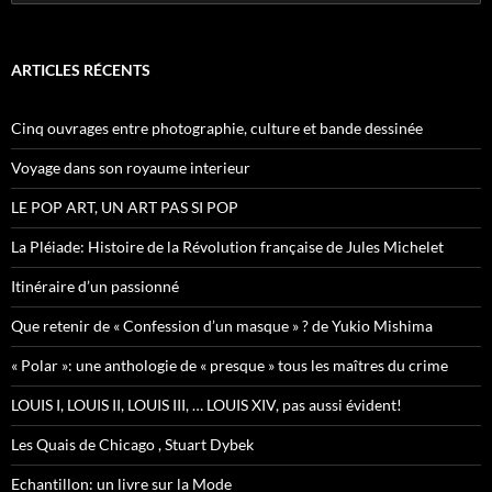
e
c
h
e
ARTICLES RÉCENTS
r
c
h
Cinq ouvrages entre photographie, culture et bande dessinée
e
r
Voyage dans son royaume interieur
:
LE POP ART, UN ART PAS SI POP
La Pléiade: Histoire de la Révolution française de Jules Michelet
Itinéraire d’un passionné
Que retenir de « Confession d’un masque » ? de Yukio Mishima
« Polar »: une anthologie de « presque » tous les maîtres du crime
LOUIS I, LOUIS II, LOUIS III, … LOUIS XIV, pas aussi évident!
Les Quais de Chicago , Stuart Dybek
Echantillon: un livre sur la Mode