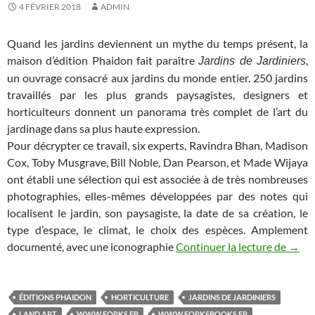
4 FÉVRIER 2018
ADMIN
Quand les jardins deviennent un mythe du temps présent, la
maison d’édition Phaidon fait paraître
,
Jardins de Jardiniers
un ouvrage consacré aux jardins du monde entier. 250 jardins
travaillés par les plus grands paysagistes, designers et
horticulteurs donnent un panorama très complet de l’art du
jardinage dans sa plus haute expression.
Pour décrypter ce travail, six experts, Ravindra Bhan, Madison
Cox, Toby Musgrave, Bill Noble, Dan Pearson, et Made Wijaya
ont établi une sélection qui est associée à de très nombreuses
photographies, elles-mêmes développées par des notes qui
localisent le jardin, son paysagiste, la date de sa création, le
type d’espace, le climat, le choix des espèces. Amplement
documenté, avec une iconographie
Continuer la lecture de
Quand
→
ÉDITIONS PHAIDON
HORTICULTURE
JARDINS DE JARDINIERS
LAND ART
WWW.FORKS.FR
WWW.FORKSBOOKS.FR