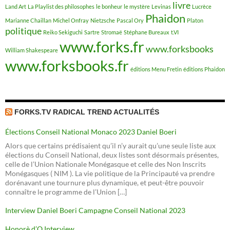
livre
Land Art
La Playlist des philosophes
le bonheur
le mystère
Levinas
Lucrèce
Phaidon
Marianne Chaillan
Michel Onfray
Nietzsche
Pascal Ory
Platon
politique
Reiko Sekiguchi
Sartre
Stromaë
Stéphane Bureaux
t.VI
www.forks.fr
www.forksbooks
William Shakespeare
www.forksbooks.fr
éditions Menu Fretin
éditions Phaidon
FORKS.TV RADICAL TREND ACTUALITÉS
Élections Conseil National Monaco 2023 Daniel Boeri
Alors que certains prédisaient qu’il n’y aurait qu’une seule liste aux
élections du Conseil National, deux listes sont désormais présentes,
celle de l’Union Nationale Monégasque et celle des Non Inscrits
Monégasques ( NIM ). La vie politique de la Principauté va prendre
dorénavant une tournure plus dynamique, et peut-être pouvoir
connaître le programme de l’Union […]
Interview Daniel Boeri Campagne Conseil National 2023
Honorè d’O Interview