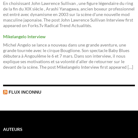
En choisissant John Lawrence Sullivan , une figure légendaire du ring
de la fin du XIX siècle , Arashi Yanagawa, ancien boxeur professionnel
est entré avec dynamisme en 2003 sur la scène d'une nouvelle mod
masculine japonaise. The post John Lawrence Sullivan Interview first
appeared on Forks.Tv Radical Trend Actualités.
Mikelangelo Interview
Michel Angelo se lance a nouveau dans une grande aventure, une
grande tournée avec le cirque Bouglione. Son spectacle Baby Blues
débutera à Angoulême le 6 et 7 mars. Dans son interview, il nous
explique ses motivations et sa volonté d'aller de retourner sur le
devant de la scène. The post Mikelangelo Interview first appeared […]
FLUX INCONNU
AUTEURS