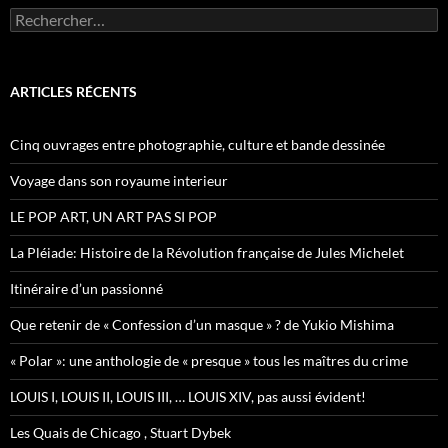
R
e
c
h
e
ARTICLES RÉCENTS
r
c
h
Cinq ouvrages entre photographie, culture et bande dessinée
e
r
Voyage dans son royaume interieur
:
LE POP ART, UN ART PAS SI POP
La Pléiade: Histoire de la Révolution française de Jules Michelet
Itinéraire d’un passionné
Que retenir de « Confession d’un masque » ? de Yukio Mishima
« Polar »: une anthologie de « presque » tous les maîtres du crime
LOUIS I, LOUIS II, LOUIS III, … LOUIS XIV, pas aussi évident!
Les Quais de Chicago , Stuart Dybek