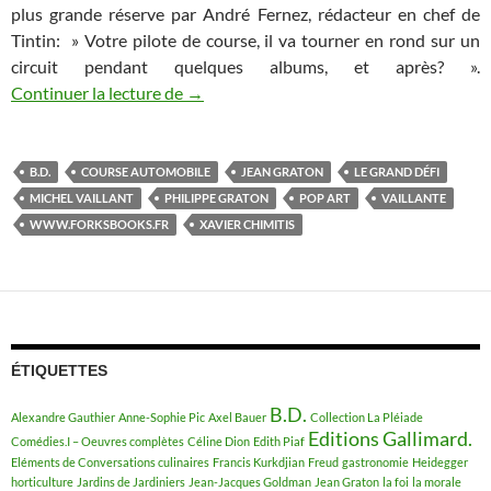
plus grande réserve par André Fernez, rédacteur en chef de
Tintin: » Votre pilote de course, il va tourner en rond sur un
circuit pendant quelques albums, et après? ».
Continuer la lecture de
Michel Vaillant, plus qu’ une aventure a
→
B.D.
COURSE AUTOMOBILE
JEAN GRATON
LE GRAND DÉFI
MICHEL VAILLANT
PHILIPPE GRATON
POP ART
VAILLANTE
WWW.FORKSBOOKS.FR
XAVIER CHIMITIS
ÉTIQUETTES
B.D.
Alexandre Gauthier
Anne-Sophie Pic
Axel Bauer
Collection La Pléiade
Editions Gallimard.
Comédies.I – Oeuvres complètes
Céline Dion
Edith Piaf
Eléments de Conversations culinaires
Francis Kurkdjian
Freud
gastronomie
Heidegger
horticulture
Jardins de Jardiniers
Jean-Jacques Goldman
Jean Graton
la foi
la morale