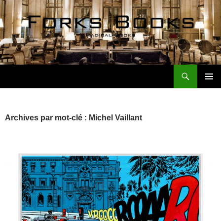
Aller
au
contenu
Recherche
Forks Books Actualités
MENU
PRINCI
Archives par mot-clé : Michel Vaillant