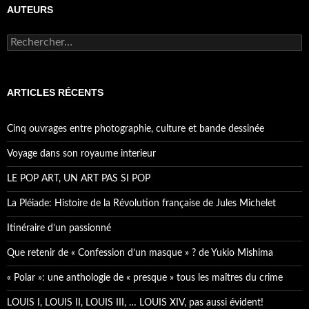
AUTEURS
R
e
c
h
e
ARTICLES RÉCENTS
r
c
h
Cinq ouvrages entre photographie, culture et bande dessinée
e
r
Voyage dans son royaume interieur
:
LE POP ART, UN ART PAS SI POP
La Pléiade: Histoire de la Révolution française de Jules Michelet
Itinéraire d’un passionné
Que retenir de « Confession d’un masque » ? de Yukio Mishima
« Polar »: une anthologie de « presque » tous les maîtres du crime
LOUIS I, LOUIS II, LOUIS III, … LOUIS XIV, pas aussi évident!