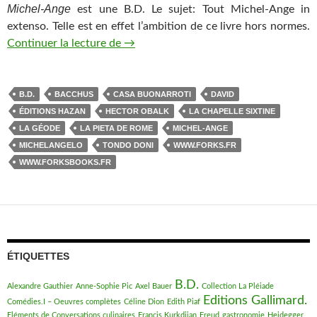
Michel-Ange
est une B.D. Le sujet: Tout Michel-Ange in
extenso. Telle est en effet l’ambition de ce livre hors normes.
Continuer la lecture de
Michel-Ange sous le bras. Pas en poch
→
B.D.
BACCHUS
CASA BUONARROTI
DAVID
ÉDITIONS HAZAN
HECTOR OBALK
LA CHAPELLE SIXTINE
LA GÉODE
LA PIETA DE ROME
MICHEL-ANGE
MICHELANGELO
TONDO DONI
WWW.FORKS.FR
WWW.FORKSBOOKS.FR
ÉTIQUETTES
B.D.
Alexandre Gauthier
Anne-Sophie Pic
Axel Bauer
Collection La Pléiade
Editions Gallimard.
Comédies.I – Oeuvres complètes
Céline Dion
Edith Piaf
Eléments de Conversations culinaires
Francis Kurkdjian
Freud
gastronomie
Heidegger