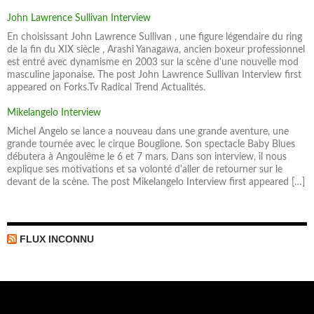
John Lawrence Sullivan Interview
En choisissant John Lawrence Sullivan , une figure légendaire du ring
de la fin du XIX siècle , Arashi Yanagawa, ancien boxeur professionnel
est entré avec dynamisme en 2003 sur la scène d'une nouvelle mod
masculine japonaise. The post John Lawrence Sullivan Interview first
appeared on Forks.Tv Radical Trend Actualités.
Mikelangelo Interview
Michel Angelo se lance a nouveau dans une grande aventure, une
grande tournée avec le cirque Bouglione. Son spectacle Baby Blues
débutera à Angoulême le 6 et 7 mars. Dans son interview, il nous
explique ses motivations et sa volonté d'aller de retourner sur le
devant de la scène. The post Mikelangelo Interview first appeared […]
FLUX INCONNU