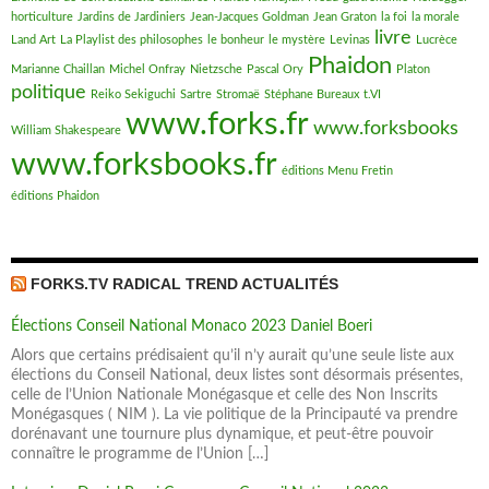
horticulture
Jardins de Jardiniers
Jean-Jacques Goldman
Jean Graton
la foi
la morale
livre
Land Art
La Playlist des philosophes
le bonheur
le mystère
Levinas
Lucrèce
Phaidon
Marianne Chaillan
Michel Onfray
Nietzsche
Pascal Ory
Platon
politique
Reiko Sekiguchi
Sartre
Stromaë
Stéphane Bureaux
t.VI
www.forks.fr
www.forksbooks
William Shakespeare
www.forksbooks.fr
éditions Menu Fretin
éditions Phaidon
FORKS.TV RADICAL TREND ACTUALITÉS
Élections Conseil National Monaco 2023 Daniel Boeri
Alors que certains prédisaient qu’il n’y aurait qu’une seule liste aux
élections du Conseil National, deux listes sont désormais présentes,
celle de l’Union Nationale Monégasque et celle des Non Inscrits
Monégasques ( NIM ). La vie politique de la Principauté va prendre
dorénavant une tournure plus dynamique, et peut-être pouvoir
connaître le programme de l’Union […]