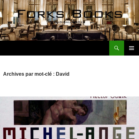
Aller
au
contenu
Recherche
Forks Books Actualités
MENU
PRINCI
Archives par mot-clé : David