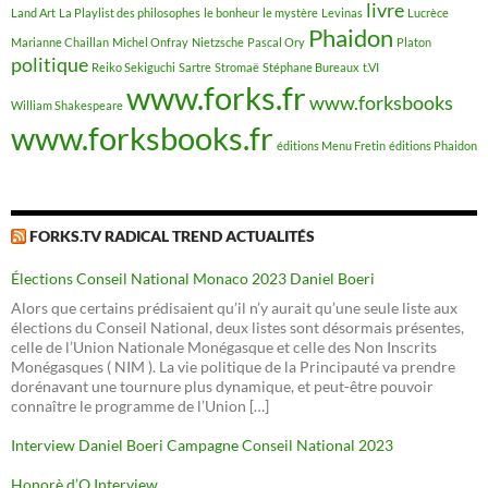
livre
Land Art
La Playlist des philosophes
le bonheur
le mystère
Levinas
Lucrèce
Phaidon
Marianne Chaillan
Michel Onfray
Nietzsche
Pascal Ory
Platon
politique
Reiko Sekiguchi
Sartre
Stromaë
Stéphane Bureaux
t.VI
www.forks.fr
www.forksbooks
William Shakespeare
www.forksbooks.fr
éditions Menu Fretin
éditions Phaidon
FORKS.TV RADICAL TREND ACTUALITÉS
Élections Conseil National Monaco 2023 Daniel Boeri
Alors que certains prédisaient qu’il n’y aurait qu’une seule liste aux
élections du Conseil National, deux listes sont désormais présentes,
celle de l’Union Nationale Monégasque et celle des Non Inscrits
Monégasques ( NIM ). La vie politique de la Principauté va prendre
dorénavant une tournure plus dynamique, et peut-être pouvoir
connaître le programme de l’Union […]
Interview Daniel Boeri Campagne Conseil National 2023
Honorè d’O Interview