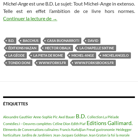
Michel-Ange
est une B.D. Le sujet: Tout Michel-Ange in extenso.
Telle est en effet l’ambition de ce livre hors normes.
Continuer la lecture de
Michel-Ange sous le bras. Pas en poche, 
→
B.D.
BACCHUS
CASA BUONARROTI
DAVID
ÉDITIONS HAZAN
HECTOR OBALK
LA CHAPELLE SIXTINE
LA GÉODE
LA PIETA DE ROME
MICHEL-ANGE
MICHELANGELO
TONDO DONI
WWW.FORKS.FR
WWW.FORKSBOOKS.FR
ÉTIQUETTES
B.D.
Alexandre Gauthier
Anne-Sophie Pic
Axel Bauer
Collection La Pléiade
Editions Gallimard.
Comédies.I – Oeuvres complètes
Céline Dion
Edith Piaf
Eléments de Conversations culinaires
Francis Kurkdjian
Freud
gastronomie
Heidegger
horticulture
Jardins de Jardiniers
Jean-Jacques Goldman
Jean Graton
la foi
la morale