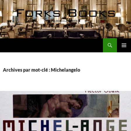
Aller
au
contenu
Recherche
Forks Books Actualités
MENU
PRINCI
Archives par mot-clé : Michelangelo