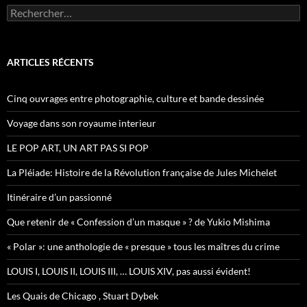
R
e
c
h
e
ARTICLES RÉCENTS
r
c
h
Cinq ouvrages entre photographie, culture et bande dessinée
e
r
Voyage dans son royaume interieur
:
LE POP ART, UN ART PAS SI POP
La Pléiade: Histoire de la Révolution française de Jules Michelet
Itinéraire d’un passionné
Que retenir de « Confession d’un masque » ? de Yukio Mishima
« Polar »: une anthologie de « presque » tous les maîtres du crime
LOUIS I, LOUIS II, LOUIS III, … LOUIS XIV, pas aussi évident!
Les Quais de Chicago , Stuart Dybek