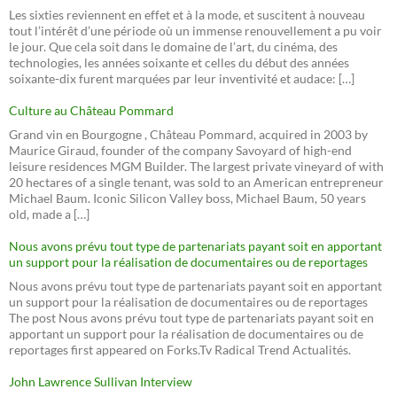
Les sixties reviennent en effet et à la mode, et suscitent à nouveau
tout l’intérêt d’une période où un immense renouvellement a pu voir
le jour. Que cela soit dans le domaine de l’art, du cinéma, des
technologies, les années soixante et celles du début des années
soixante-dix furent marquées par leur inventivité et audace: […]
Culture au Château Pommard
Grand vin en Bourgogne , Château Pommard, acquired in 2003 by
Maurice Giraud, founder of the company Savoyard of high-end
leisure residences MGM Builder. The largest private vineyard of with
20 hectares of a single tenant, was sold to an American entrepreneur
Michael Baum. Iconic Silicon Valley boss, Michael Baum, 50 years
old, made a […]
Nous avons prévu tout type de partenariats payant soit en apportant
un support pour la réalisation de documentaires ou de reportages
Nous avons prévu tout type de partenariats payant soit en apportant
un support pour la réalisation de documentaires ou de reportages
The post Nous avons prévu tout type de partenariats payant soit en
apportant un support pour la réalisation de documentaires ou de
reportages first appeared on Forks.Tv Radical Trend Actualités.
John Lawrence Sullivan Interview