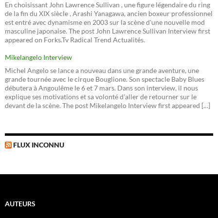
En choisissant John Lawrence Sullivan , une figure légendaire du ring
de la fin du XIX siècle , Arashi Yanagawa, ancien boxeur professionnel
est entré avec dynamisme en 2003 sur la scène d'une nouvelle mod
masculine japonaise. The post John Lawrence Sullivan Interview first
appeared on Forks.Tv Radical Trend Actualités.
Mikelangelo Interview
Michel Angelo se lance a nouveau dans une grande aventure, une
grande tournée avec le cirque Bouglione. Son spectacle Baby Blues
débutera à Angoulême le 6 et 7 mars. Dans son interview, il nous
explique ses motivations et sa volonté d'aller de retourner sur le
devant de la scène. The post Mikelangelo Interview first appeared […]
FLUX INCONNU
AUTEURS