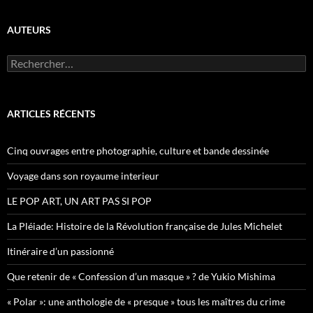
AUTEURS
R
e
c
h
e
ARTICLES RÉCENTS
r
c
h
Cinq ouvrages entre photographie, culture et bande dessinée
e
r
Voyage dans son royaume interieur
:
LE POP ART, UN ART PAS SI POP
La Pléiade: Histoire de la Révolution française de Jules Michelet
Itinéraire d’un passionné
Que retenir de « Confession d’un masque » ? de Yukio Mishima
« Polar »: une anthologie de « presque » tous les maîtres du crime