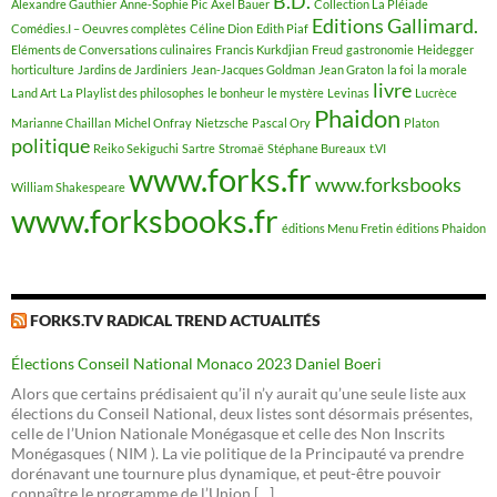
B.D.
Alexandre Gauthier
Anne-Sophie Pic
Axel Bauer
Collection La Pléiade
Editions Gallimard.
Comédies.I – Oeuvres complètes
Céline Dion
Edith Piaf
Eléments de Conversations culinaires
Francis Kurkdjian
Freud
gastronomie
Heidegger
horticulture
Jardins de Jardiniers
Jean-Jacques Goldman
Jean Graton
la foi
la morale
livre
Land Art
La Playlist des philosophes
le bonheur
le mystère
Levinas
Lucrèce
Phaidon
Marianne Chaillan
Michel Onfray
Nietzsche
Pascal Ory
Platon
politique
Reiko Sekiguchi
Sartre
Stromaë
Stéphane Bureaux
t.VI
www.forks.fr
www.forksbooks
William Shakespeare
www.forksbooks.fr
éditions Menu Fretin
éditions Phaidon
FORKS.TV RADICAL TREND ACTUALITÉS
Élections Conseil National Monaco 2023 Daniel Boeri
Alors que certains prédisaient qu’il n’y aurait qu’une seule liste aux
élections du Conseil National, deux listes sont désormais présentes,
celle de l’Union Nationale Monégasque et celle des Non Inscrits
Monégasques ( NIM ). La vie politique de la Principauté va prendre
dorénavant une tournure plus dynamique, et peut-être pouvoir
connaître le programme de l’Union […]