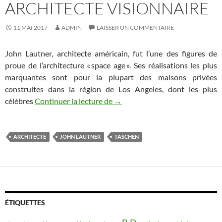
ARCHITECTE VISIONNAIRE
11 MAI 2017
ADMIN
LAISSER UN COMMENTAIRE
John Lautner, architecte américain, fut l’une des figures de
proue de l’architecture « space age ». Ses réalisations les plus
marquantes sont pour la plupart des maisons privées
construites dans la région de Los Angeles, dont les plus
célèbres
Continuer la lecture de
John Lautner, architecte visionn
→
ARCHITECTE
JOHN LAUTNER
TASCHEN
ÉTIQUETTES