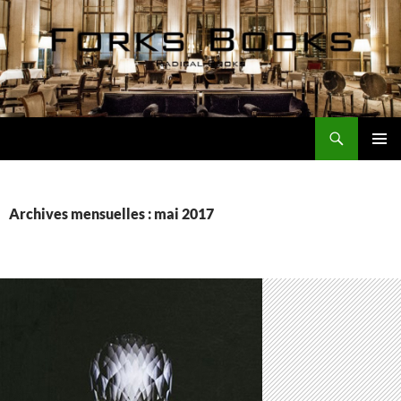
Aller
au
contenu
Recherche
Forks Books Actualités
MENU
PRINCI
Archives mensuelles : mai 2017