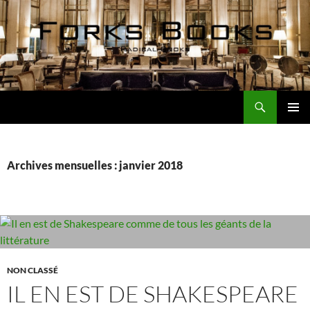
Aller
au
contenu
Recherche
Forks Books Actualités
MENU
PRINCI
Archives mensuelles : janvier 2018
NON CLASSÉ
IL EN EST DE SHAKESPEARE