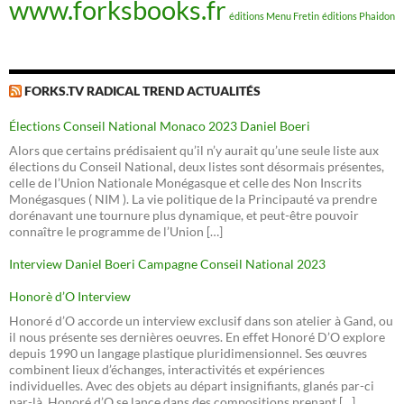
www.forksbooks.fr
éditions Menu Fretin
éditions Phaidon
FORKS.TV RADICAL TREND ACTUALITÉS
Élections Conseil National Monaco 2023 Daniel Boeri
Alors que certains prédisaient qu’il n’y aurait qu’une seule liste aux
élections du Conseil National, deux listes sont désormais présentes,
celle de l’Union Nationale Monégasque et celle des Non Inscrits
Monégasques ( NIM ). La vie politique de la Principauté va prendre
dorénavant une tournure plus dynamique, et peut-être pouvoir
connaître le programme de l’Union […]
Interview Daniel Boeri Campagne Conseil National 2023
Honorè d’O Interview
Honoré d’O accorde un interview exclusif dans son atelier à Gand, ou
il nous présente ses dernières oeuvres. En effet Honoré D’O explore
depuis 1990 un langage plastique pluridimensionnel. Ses œuvres
combinent lieux d’échanges, interactivités et expériences
individuelles. Avec des objets au départ insignifiants, glanés par-ci
par-là, Honoré d’O se lance dans des compositions prenant […]