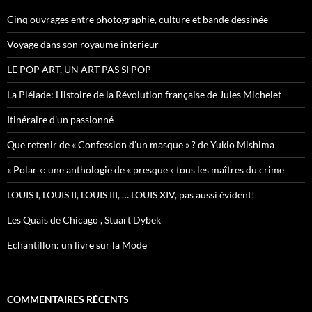
c
h
Cinq ouvrages entre photographie, culture et bande dessinée
e
r
Voyage dans son royaume interieur
:
LE POP ART, UN ART PAS SI POP
La Pléiade: Histoire de la Révolution française de Jules Michelet
Itinéraire d’un passionné
Que retenir de « Confession d’un masque » ? de Yukio Mishima
« Polar »: une anthologie de « presque » tous les maîtres du crime
LOUIS I, LOUIS II, LOUIS III, … LOUIS XIV, pas aussi évident!
Les Quais de Chicago , Stuart Dybek
Echantillon: un livre sur la Mode
COMMENTAIRES RÉCENTS