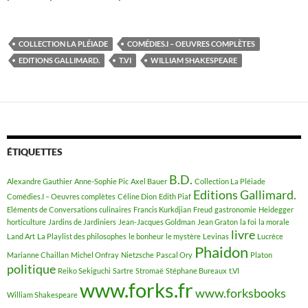
COLLECTION LA PLÉIADE
COMÉDIES.I – OEUVRES COMPLÈTES
EDITIONS GALLIMARD.
T.VI
WILLIAM SHAKESPEARE
ÉTIQUETTES
B.D.
Alexandre Gauthier
Anne-Sophie Pic
Axel Bauer
Collection La Pléiade
Editions Gallimard.
Comédies.I – Oeuvres complètes
Céline Dion
Edith Piaf
Eléments de Conversations culinaires
Francis Kurkdjian
Freud
gastronomie
Heidegger
horticulture
Jardins de Jardiniers
Jean-Jacques Goldman
Jean Graton
la foi
la morale
livre
Land Art
La Playlist des philosophes
le bonheur
le mystère
Levinas
Lucrèce
Phaidon
Marianne Chaillan
Michel Onfray
Nietzsche
Pascal Ory
Platon
politique
Reiko Sekiguchi
Sartre
Stromaë
Stéphane Bureaux
t.VI
www.forks.fr
www.forksbooks
William Shakespeare