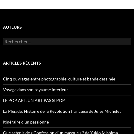
AUTEURS
R
e
c
h
e
ARTICLES RÉCENTS
r
c
h
Cinq ouvrages entre photographie, culture et bande dessinée
e
r
Voyage dans son royaume interieur
:
LE POP ART, UN ART PAS SI POP
La Pléiade: Histoire de la Révolution française de Jules Michelet
Itinéraire d’un passionné
Que retenir de « Confession d’un masque » ? de Yukio Mishima