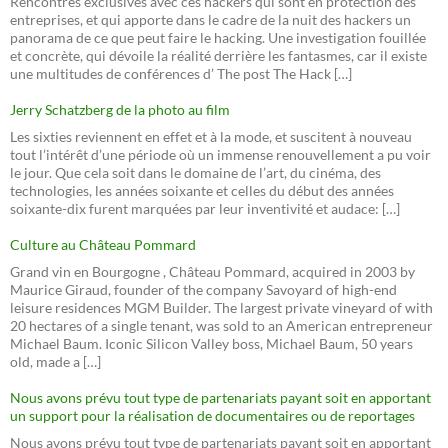
Rencontres exclusives avec ces hackers qui sont en protection des
entreprises, et qui apporte dans le cadre de la nuit des hackers un
panorama de ce que peut faire le hacking. Une investigation fouillée
et concrète, qui dévoile la réalité derrière les fantasmes, car il existe
une multitudes de conférences d’ The post The Hack […]
Jerry Schatzberg de la photo au film
Les sixties reviennent en effet et à la mode, et suscitent à nouveau
tout l’intérêt d’une période où un immense renouvellement a pu voir
le jour. Que cela soit dans le domaine de l’art, du cinéma, des
technologies, les années soixante et celles du début des années
soixante-dix furent marquées par leur inventivité et audace: […]
Culture au Château Pommard
Grand vin en Bourgogne , Château Pommard, acquired in 2003 by
Maurice Giraud, founder of the company Savoyard of high-end
leisure residences MGM Builder. The largest private vineyard of with
20 hectares of a single tenant, was sold to an American entrepreneur
Michael Baum. Iconic Silicon Valley boss, Michael Baum, 50 years
old, made a […]
Nous avons prévu tout type de partenariats payant soit en apportant
un support pour la réalisation de documentaires ou de reportages
Nous avons prévu tout type de partenariats payant soit en apportant