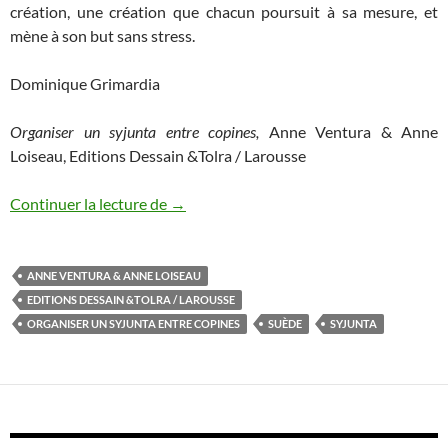
création, une création que chacun poursuit à sa mesure, et
mène à son but sans stress.
Dominique Grimardia
Organiser un syjunta entre copines,
Anne Ventura & Anne
Loiseau, Editions Dessain &Tolra / Larousse
Continuer la lecture de
Le Syjunta: une méthode créative de déc
→
ANNE VENTURA & ANNE LOISEAU
EDITIONS DESSAIN &TOLRA / LAROUSSE
ORGANISER UN SYJUNTA ENTRE COPINES
SUÈDE
SYJUNTA