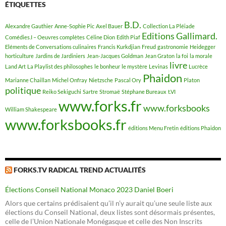
ÉTIQUETTES
B.D.
Alexandre Gauthier
Anne-Sophie Pic
Axel Bauer
Collection La Pléiade
Editions Gallimard.
Comédies.I – Oeuvres complètes
Céline Dion
Edith Piaf
Eléments de Conversations culinaires
Francis Kurkdjian
Freud
gastronomie
Heidegger
horticulture
Jardins de Jardiniers
Jean-Jacques Goldman
Jean Graton
la foi
la morale
livre
Land Art
La Playlist des philosophes
le bonheur
le mystère
Levinas
Lucrèce
Phaidon
Marianne Chaillan
Michel Onfray
Nietzsche
Pascal Ory
Platon
politique
Reiko Sekiguchi
Sartre
Stromaë
Stéphane Bureaux
t.VI
www.forks.fr
www.forksbooks
William Shakespeare
www.forksbooks.fr
éditions Menu Fretin
éditions Phaidon
FORKS.TV RADICAL TREND ACTUALITÉS
Élections Conseil National Monaco 2023 Daniel Boeri
Alors que certains prédisaient qu’il n’y aurait qu’une seule liste aux
élections du Conseil National, deux listes sont désormais présentes,
celle de l’Union Nationale Monégasque et celle des Non Inscrits