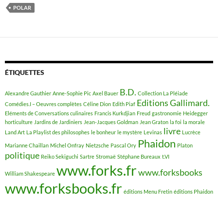
POLAR
ÉTIQUETTES
B.D.
Alexandre Gauthier
Anne-Sophie Pic
Axel Bauer
Collection La Pléiade
Editions Gallimard.
Comédies.I – Oeuvres complètes
Céline Dion
Edith Piaf
Eléments de Conversations culinaires
Francis Kurkdjian
Freud
gastronomie
Heidegger
horticulture
Jardins de Jardiniers
Jean-Jacques Goldman
Jean Graton
la foi
la morale
livre
Land Art
La Playlist des philosophes
le bonheur
le mystère
Levinas
Lucrèce
Phaidon
Marianne Chaillan
Michel Onfray
Nietzsche
Pascal Ory
Platon
politique
Reiko Sekiguchi
Sartre
Stromaë
Stéphane Bureaux
t.VI
www.forks.fr
www.forksbooks
William Shakespeare
www.forksbooks.fr
éditions Menu Fretin
éditions Phaidon