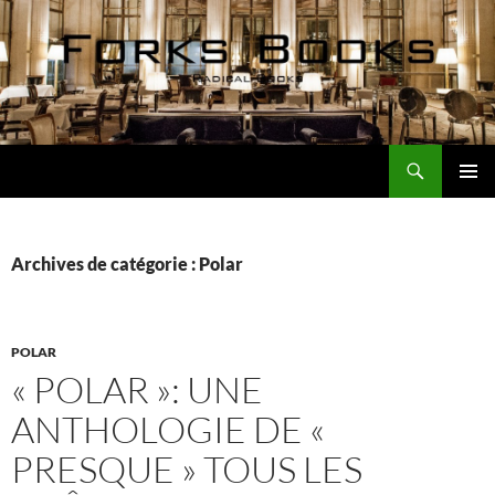
Aller
au
contenu
Recherche
Forks Books Actualités
MENU
PRINCI
Archives de catégorie : Polar
POLAR
« POLAR »: UNE
ANTHOLOGIE DE «
PRESQUE » TOUS LES