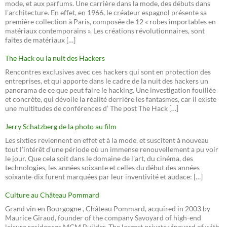
mode, et aux parfums. Une carrière dans la mode, des débuts dans
l’architecture. En effet, en 1966, le créateur espagnol présente sa
première collection à Paris, composée de 12 « robes importables en
matériaux contemporains ». Les créations révolutionnaires, sont
faites de matériaux […]
The Hack ou la nuit des Hackers
Rencontres exclusives avec ces hackers qui sont en protection des
entreprises, et qui apporte dans le cadre de la nuit des hackers un
panorama de ce que peut faire le hacking. Une investigation fouillée
et concrète, qui dévoile la réalité derrière les fantasmes, car il existe
une multitudes de conférences d’ The post The Hack […]
Jerry Schatzberg de la photo au film
Les sixties reviennent en effet et à la mode, et suscitent à nouveau
tout l’intérêt d’une période où un immense renouvellement a pu voir
le jour. Que cela soit dans le domaine de l’art, du cinéma, des
technologies, les années soixante et celles du début des années
soixante-dix furent marquées par leur inventivité et audace: […]
Culture au Château Pommard
Grand vin en Bourgogne , Château Pommard, acquired in 2003 by
Maurice Giraud, founder of the company Savoyard of high-end
leisure residences MGM Builder. The largest private vineyard of with