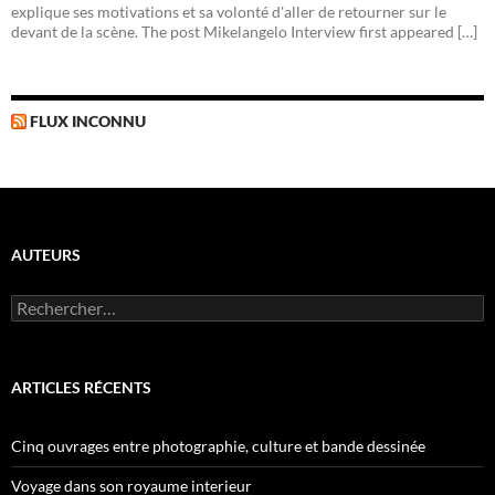
explique ses motivations et sa volonté d'aller de retourner sur le
devant de la scène. The post Mikelangelo Interview first appeared […]
FLUX INCONNU
AUTEURS
R
e
c
h
e
ARTICLES RÉCENTS
r
c
h
Cinq ouvrages entre photographie, culture et bande dessinée
e
r
Voyage dans son royaume interieur