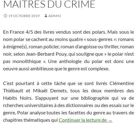
MAÎTRES DU CRIME
19 OCTOBRE 2019
ADMIN
En France 4/5 des livres vendus sont des polars. Mais sous le
nom polar se cachent au moins quatre « sous-genres »: romans
à énigme(s), roman policier, roman d’angoisse ou thriller, roman
noir, selon Jean-Berbard Pouy, qui souligne que » le polar n’est
pas monolithique ». Une anthologie du polar est donc une
oeuvre aussi ambitieuse que le genre est complexe.
C’est pourtant à cette tâche que se sont livrés Clémentine
Thiébault et Mikaël Demets, tous les deux membres des
Habits Noirs. S’appuyant sur une bibliographie qui va de
rcherches universitaires à des dictionnaires ou des essais sur le
genre, Polar analyse toutes les facettes du genre au travers de
chapitres thématiques qui
Continuer la lecture de
« Polar »: une
→