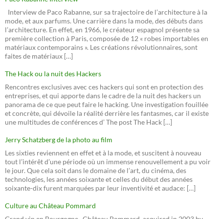
Interview de Paco Rabanne, sur sa trajectoire de l’architecture à la
mode, et aux parfums. Une carrière dans la mode, des débuts dans
l’architecture. En effet, en 1966, le créateur espagnol présente sa
première collection à Paris, composée de 12 « robes importables en
matériaux contemporains ». Les créations révolutionnaires, sont
faites de matériaux […]
The Hack ou la nuit des Hackers
Rencontres exclusives avec ces hackers qui sont en protection des
entreprises, et qui apporte dans le cadre de la nuit des hackers un
panorama de ce que peut faire le hacking. Une investigation fouillée
et concrète, qui dévoile la réalité derrière les fantasmes, car il existe
une multitudes de conférences d’ The post The Hack […]
Jerry Schatzberg de la photo au film
Les sixties reviennent en effet et à la mode, et suscitent à nouveau
tout l’intérêt d’une période où un immense renouvellement a pu voir
le jour. Que cela soit dans le domaine de l’art, du cinéma, des
technologies, les années soixante et celles du début des années
soixante-dix furent marquées par leur inventivité et audace: […]
Culture au Château Pommard
Grand vin en Bourgogne , Château Pommard, acquired in 2003 by