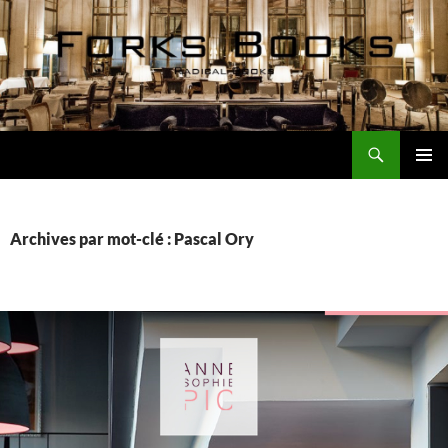
Aller
au
contenu
Recherche
Forks Books Actualités
MENU
PRINCI
Archives par mot-clé : Pascal Ory