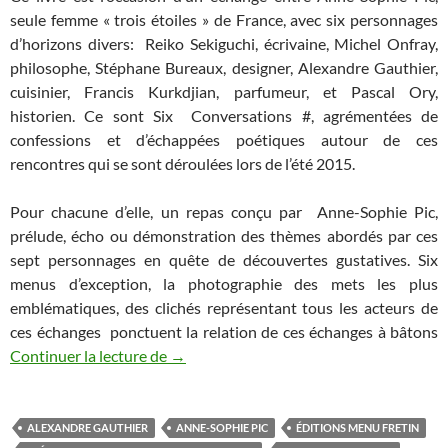
seule femme « trois étoiles » de France, avec six personnages
d’horizons divers: Reiko Sekiguchi, écrivaine, Michel Onfray,
philosophe, Stéphane Bureaux, designer, Alexandre Gauthier,
cuisinier, Francis Kurkdjian, parfumeur, et Pascal Ory,
historien. Ce sont Six Conversations #, agrémentées de
confessions et d’échappées poétiques autour de ces
rencontres qui se sont déroulées lors de l’été 2015.
Pour chacune d’elle, un repas conçu par Anne-Sophie Pic,
prélude, écho ou démonstration des thèmes abordés par ces
sept personnages en quête de découvertes gustatives. Six
menus d’exception, la photographie des mets les plus
emblématiques, des clichés représentant tous les acteurs de
ces échanges ponctuent la relation de ces échanges à bâtons
Continuer la lecture de
Conversations d’Anne-Sophie Pic
→
ALEXANDRE GAUTHIER
ANNE-SOPHIE PIC
ÉDITIONS MENU FRETIN