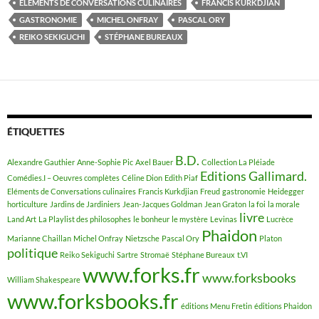
ELÉMENTS DE CONVERSATIONS CULINAIRES
FRANCIS KURKDJIAN
GASTRONOMIE
MICHEL ONFRAY
PASCAL ORY
REIKO SEKIGUCHI
STÉPHANE BUREAUX
ÉTIQUETTES
B.D.
Alexandre Gauthier
Anne-Sophie Pic
Axel Bauer
Collection La Pléiade
Editions Gallimard.
Comédies.I – Oeuvres complètes
Céline Dion
Edith Piaf
Eléments de Conversations culinaires
Francis Kurkdjian
Freud
gastronomie
Heidegger
horticulture
Jardins de Jardiniers
Jean-Jacques Goldman
Jean Graton
la foi
la morale
livre
Land Art
La Playlist des philosophes
le bonheur
le mystère
Levinas
Lucrèce
Phaidon
Marianne Chaillan
Michel Onfray
Nietzsche
Pascal Ory
Platon
politique
Reiko Sekiguchi
Sartre
Stromaë
Stéphane Bureaux
t.VI
www.forks.fr
www.forksbooks
William Shakespeare
www.forksbooks.fr
éditions Menu Fretin
éditions Phaidon