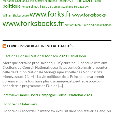
Marianne Chaillan
Michel Onfray
Nietzsche
Pascal Ory
Platon
politique
Reiko Sekiguchi
Sartre
Stromaë
Stéphane Bureaux
t.VI
www.forks.fr
www.forksbooks
William Shakespeare
www.forksbooks.fr
éditions Menu Fretin
éditions Phaidon
FORKS.TV RADICAL TREND ACTUALITÉS
Élections Conseil National Monaco 2023 Daniel Boeri
Alors que certains prédisaient qu’il n’y aurait qu’une seule liste aux
élections du Conseil National, deux listes sont désormais présentes,
celle de l’Union Nationale Monégasque et celle des Non Inscrits
Monégasques ( NIM ). La vie politique de la Principauté va prendre
dorénavant une tournure plus dynamique, et peut-être pouvoir
connaître le programme de l’Union […]
Interview Daniel Boeri Campagne Conseil National 2023
Honorè d’O Interview
Honoré d’O accorde un interview exclusif dans son atelier à Gand, ou