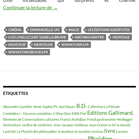
Continuer la lecture de
Plus long le chat dans la brume
→
CINÉMA
EMMANUELLE JAY
IMAGE
LES ÉDITIONS ADESPOTES
LUS LONG LE CHAT DANS LA BRUME
MATHIAS MAFFRE
MONTAGE
MONTEUR
MONTEUSE
WWW.FORKS.FR
WWW.FORKSBOOKS.FR
ÉTIQUETTES
B.D.
Alexandre Gauthier
Anne-Sophie Pic
Axel Bauer
Collection La Pléiade
Editions Gallimard.
Comédies.I – Oeuvres complètes
Céline Dion
Edith Piaf
Eléments de Conversations culinaires
Francis Kurkdjian
Freud
gastronomie
Heidegger
horticulture
Jardins de Jardiniers
Jean-Jacques Goldman
Jean Graton
la foi
la morale
livre
Land Art
La Playlist des philosophes
le bonheur
le mystère
Levinas
Lucrèce
Phaidon