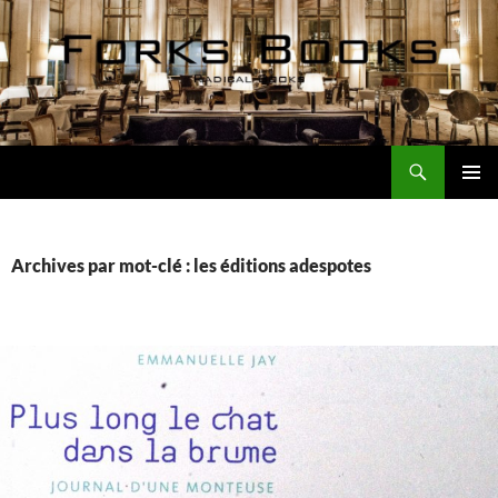
Aller
au
contenu
Recherche
Forks Books Actualités
MENU
PRINCI
Archives par mot-clé : les éditions adespotes