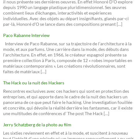
il nous présente ses dernières oeuvres. En effet Honoré D’O explore
depuis 1990 un langage plastique pluridimensionnel. Ses œuvres
combinent lieux d’échanges, interactivités et expériences
individuelles. Avec des objets au départ insignifiants, glanés par-ci
par-là, Honoré d’O se lance dans des compositions prenant […]
Paco Rabanne Interview
Interview de Paco Rabanne, sur sa trajectoire de l’architecture à la
mode, et aux parfums. Une carrière dans la mode, des débuts dans
l’architecture. En effet, en 1966, le créateur espagnol présente sa
première collection à Paris, composée de 12 « robes importables en
matériaux contemporains ». Les créations révolutionnaires, sont
faites de matériaux […]
The Hack ou la nuit des Hackers
Rencontres exclusives avec ces hackers qui sont en protection des
entreprises, et qui apporte dans le cadre de la nuit des hackers un
panorama de ce que peut faire le hacking. Une investigation fouillée
et concrète, qui dévoile la réalité derrière les fantasmes, car il existe
une multitudes de conférences d’ The post The Hack […]
Jerry Schatzberg de la photo au film
Les sixties reviennent en effet et à la mode, et suscitent à nouveau
tout l’intérêt d’une période où un immense renouvellement a pu voir