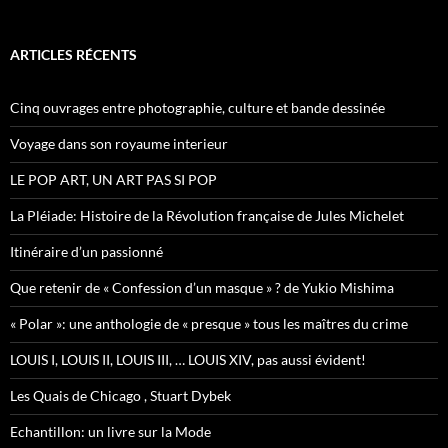
c
h
e
ARTICLES RÉCENTS
r
c
h
Cinq ouvrages entre photographie, culture et bande dessinée
e
r
Voyage dans son royaume interieur
:
LE POP ART, UN ART PAS SI POP
La Pléiade: Histoire de la Révolution française de Jules Michelet
Itinéraire d’un passionné
Que retenir de « Confession d’un masque » ? de Yukio Mishima
« Polar »: une anthologie de « presque » tous les maîtres du crime
LOUIS I, LOUIS II, LOUIS III, … LOUIS XIV, pas aussi évident!
Les Quais de Chicago , Stuart Dybek
Echantillon: un livre sur la Mode