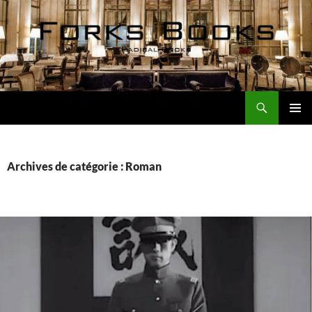
Aller
au
contenu
Recherche
Forks Books Actualités
MENU
PRINCI
Archives de catégorie : Roman