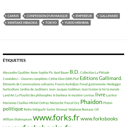
CAMUS
CONFESSION D’UN MASQUE
EMPEREUR
GALLIMARD
KIMITAKE HIRAOKA
TOKYO
YUKIO MISHIMA
ÉTIQUETTES
B.D.
Alexandre Gauthier
Anne-Sophie Pic
Axel Bauer
Collection La Pléiade
Editions Gallimard.
Comédies.I – Oeuvres complètes
Céline Dion
Edith Piaf
Eléments de Conversations culinaires
Francis Kurkdjian
Freud
gastronomie
Heidegger
horticulture
Jardins de Jardiniers
Jean-Jacques Goldman
Jean Graton
la foi
la morale
livre
Land Art
La Playlist des philosophes
le bonheur
le mystère
Levinas
Lucrèce
Phaidon
Marianne Chaillan
Michel Onfray
Nietzsche
Pascal Ory
Platon
politique
Reiko Sekiguchi
Sartre
Stromaë
Stéphane Bureaux
t.VI
www.forks.fr
www.forksbooks
William Shakespeare