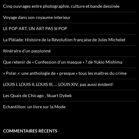
h
Cinq ouvrages entre photographie, culture et bande dessinée
e
r
Voyage dans son royaume interieur
:
LE POP ART, UN ART PAS SI POP
La Pléiade: Histoire de la Révolution française de Jules Michelet
Itinéraire d’un passionné
Que retenir de « Confession d’un masque » ? de Yukio Mishima
« Polar »: une anthologie de « presque » tous les maîtres du crime
LOUIS I, LOUIS II, LOUIS III, … LOUIS XIV, pas aussi évident!
Les Quais de Chicago , Stuart Dybek
Echantillon: un livre sur la Mode
COMMENTAIRES RÉCENTS