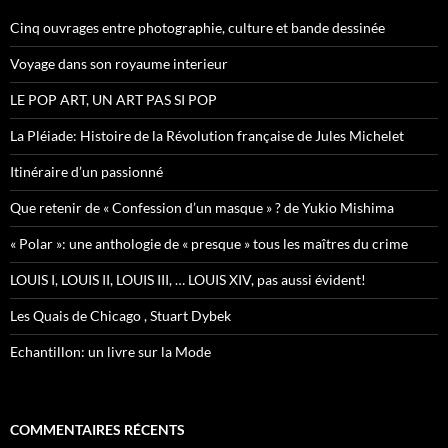
c
h
Cinq ouvrages entre photographie, culture et bande dessinée
e
r
Voyage dans son royaume interieur
:
LE POP ART, UN ART PAS SI POP
La Pléiade: Histoire de la Révolution française de Jules Michelet
Itinéraire d’un passionné
Que retenir de « Confession d’un masque » ? de Yukio Mishima
« Polar »: une anthologie de « presque » tous les maîtres du crime
LOUIS I, LOUIS II, LOUIS III, … LOUIS XIV, pas aussi évident!
Les Quais de Chicago , Stuart Dybek
Echantillon: un livre sur la Mode
COMMENTAIRES RÉCENTS