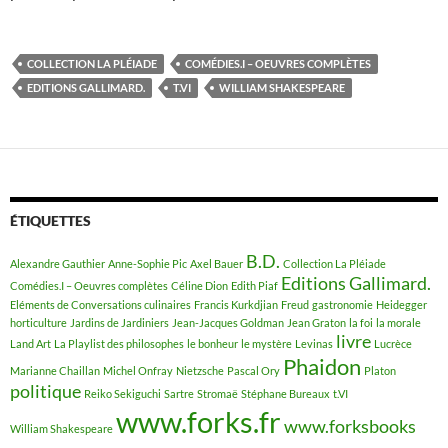
COLLECTION LA PLÉIADE
COMÉDIES.I – OEUVRES COMPLÈTES
EDITIONS GALLIMARD.
T.VI
WILLIAM SHAKESPEARE
ÉTIQUETTES
B.D.
Alexandre Gauthier
Anne-Sophie Pic
Axel Bauer
Collection La Pléiade
Editions Gallimard.
Comédies.I – Oeuvres complètes
Céline Dion
Edith Piaf
Eléments de Conversations culinaires
Francis Kurkdjian
Freud
gastronomie
Heidegger
horticulture
Jardins de Jardiniers
Jean-Jacques Goldman
Jean Graton
la foi
la morale
livre
Land Art
La Playlist des philosophes
le bonheur
le mystère
Levinas
Lucrèce
Phaidon
Marianne Chaillan
Michel Onfray
Nietzsche
Pascal Ory
Platon
politique
Reiko Sekiguchi
Sartre
Stromaë
Stéphane Bureaux
t.VI
www.forks.fr
www.forksbooks
William Shakespeare