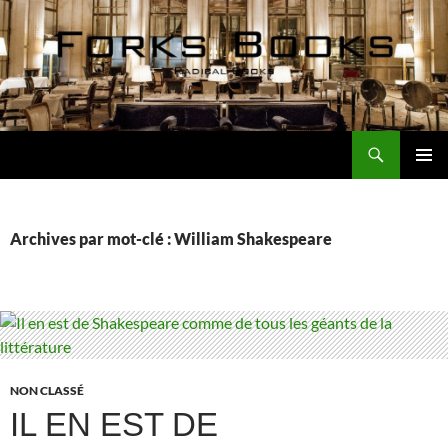
Aller
au
contenu
Recherche
Forks Books Actualités
MENU
PRINCI
Archives par mot-clé : William Shakespeare
NON CLASSÉ
IL EN EST DE