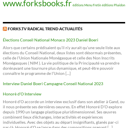
www.forksbooks.fr
éditions Menu Fretin
éditions Phaidon
FORKS.TV RADICAL TREND ACTUALITÉS
Élections Conseil National Monaco 2023 Daniel Boeri
Alors que certains prédisaient qu’il n’y aurait qu’une seule liste aux
élections du Conseil National, deux listes sont désormais présentes,
celle de l’Union Nationale Monégasque et celle des Non Inscrits
Monégasques ( NIM ). La vie politique de la Principauté va prendre
dorénavant une tournure plus dynamique, et peut-être pouvoir
connaître le programme de l’Union […]
Interview Daniel Boeri Campagne Conseil National 2023
Honorè d’O Interview
Honoré d’O accorde un interview exclusif dans son atelier à Gand, ou
il nous présente ses dernières oeuvres. En effet Honoré D’O explore
depuis 1990 un langage plastique pluridimensionnel. Ses œuvres
combinent lieux d’échanges, interactivités et expériences
individuelles. Avec des objets au départ insignifiants, glanés par-ci
par-là, Honoré d’O se lance dans des compositions prenant […]