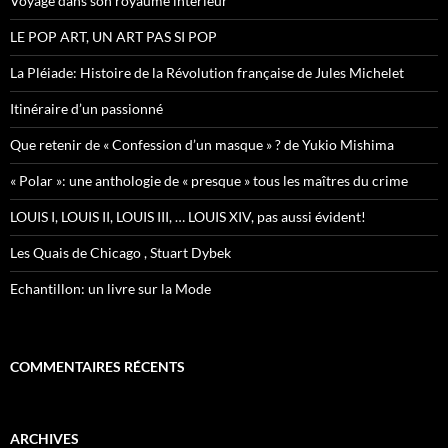
Voyage dans son royaume interieur
:
LE POP ART, UN ART PAS SI POP
La Pléiade: Histoire de la Révolution française de Jules Michelet
Itinéraire d’un passionné
Que retenir de « Confession d’un masque » ? de Yukio Mishima
« Polar »: une anthologie de « presque » tous les maîtres du crime
LOUIS I, LOUIS II, LOUIS III, … LOUIS XIV, pas aussi évident!
Les Quais de Chicago , Stuart Dybek
Echantillon: un livre sur la Mode
COMMENTAIRES RÉCENTS
ARCHIVES