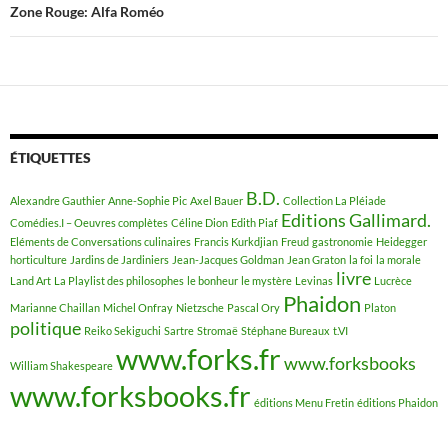
articles
Zone Rouge: Alfa Roméo
ÉTIQUETTES
B.D.
Alexandre Gauthier
Anne-Sophie Pic
Axel Bauer
Collection La Pléiade
Editions Gallimard.
Comédies.I – Oeuvres complètes
Céline Dion
Edith Piaf
Eléments de Conversations culinaires
Francis Kurkdjian
Freud
gastronomie
Heidegger
horticulture
Jardins de Jardiniers
Jean-Jacques Goldman
Jean Graton
la foi
la morale
livre
Land Art
La Playlist des philosophes
le bonheur
le mystère
Levinas
Lucrèce
Phaidon
Marianne Chaillan
Michel Onfray
Nietzsche
Pascal Ory
Platon
politique
Reiko Sekiguchi
Sartre
Stromaë
Stéphane Bureaux
t.VI
www.forks.fr
www.forksbooks
William Shakespeare
www.forksbooks.fr
éditions Menu Fretin
éditions Phaidon