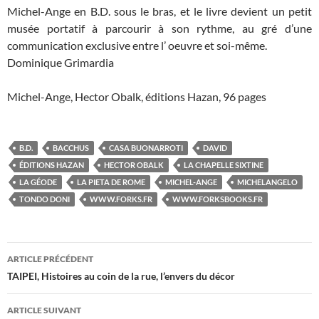
Michel-Ange en B.D. sous le bras, et le livre devient un petit
musée portatif à parcourir à son rythme, au gré d’une
communication exclusive entre l’ oeuvre et soi-même.
Dominique Grimardia
Michel-Ange, Hector Obalk, éditions Hazan, 96 pages
B.D.
BACCHUS
CASA BUONARROTI
DAVID
ÉDITIONS HAZAN
HECTOR OBALK
LA CHAPELLE SIXTINE
LA GÉODE
LA PIETA DE ROME
MICHEL-ANGE
MICHELANGELO
TONDO DONI
WWW.FORKS.FR
WWW.FORKSBOOKS.FR
ARTICLE PRÉCÉDENT
Navigation
TAIPEI, Histoires au coin de la rue, l’envers du décor
des
ARTICLE SUIVANT