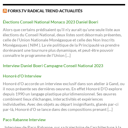
FORKS.TV RADICAL TREND ACTUALITÉS
Élections Conseil National Monaco 2023 Daniel Boeri
Alors que certains prédisaient qu’il n’y aurait qu’une seule liste aux
élections du Conseil National, deux listes sont désormais présentes,
celle de l’Union Nationale Monégasque et celle des Non Inscrits
Monégasques ( NIM ). La vie politique de la Principauté va prendre
dorénavant une tournure plus dynamique, et peut-être pouvoir
connaître le programme de l’Union […]
Interview Daniel Boeri Campagne Conseil National 2023
Honorè d’O Interview
Honoré d’O accorde un interview exclusif dans son atelier à Gand, ou
il nous présente ses dernières oeuvres. En effet Honoré D’O explore
depuis 1990 un langage plastique pluridimensionnel. Ses œuvres
combinent lieux d’échanges, interactivités et expériences
individuelles. Avec des objets au départ insignifiants, glanés par-ci
par-là, Honoré d’O se lance dans des compositions prenant […]
Paco Rabanne Interview
Interview de Paco Rabanne, sur sa trajectoire de l’architecture à la