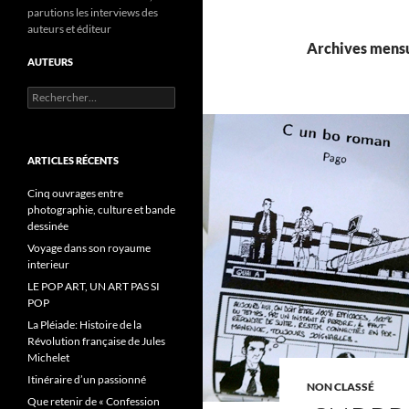
parutions les interviews des
auteurs et éditeur
Archives mensu
AUTEURS
R
e
c
h
e
ARTICLES RÉCENTS
r
c
Cinq ouvrages entre
h
photographie, culture et bande
e
dessinée
r
Voyage dans son royaume
interieur
:
LE POP ART, UN ART PAS SI
POP
La Pléiade: Histoire de la
Révolution française de Jules
Michelet
Itinéraire d’un passionné
NON CLASSÉ
Que retenir de « Confession