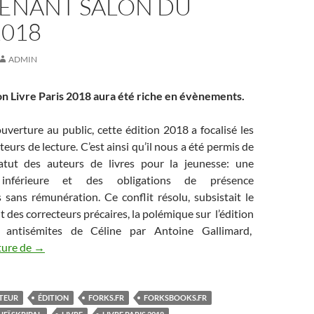
ENANT SALON DU
2018
ADMIN
alon Livre Paris 2018 aura été riche en évènements.
verture au public, cette édition 2018 a focalisé les
eurs de lecture. C’est ainsi qu’il nous a été permis de
tatut des auteurs de livres pour la jeunesse: une
 inférieure et des obligations de présence
 sans rémunération. Ce conflit résolu, subsistait le
es correcteurs précaires, la polémique sur l’édition
 antisémites de Céline par Antoine Gallimard,
ture de
Surprenant salon du livre 2018
→
ITEUR
ÉDITION
FORKS.FR
FORKSBOOKS.FR