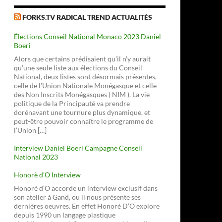
FORKS.TV RADICAL TREND ACTUALITÉS
Élections Conseil National Monaco 2023 Daniel
Boeri
Alors que certains prédisaient qu’il n’y aurait
qu’une seule liste aux élections du Conseil
National, deux listes sont désormais présentes,
celle de l’Union Nationale Monégasque et celle
des Non Inscrits Monégasques ( NIM ). La vie
politique de la Principauté va prendre
dorénavant une tournure plus dynamique, et
peut-être pouvoir connaître le programme de
l’Union […]
Interview Daniel Boeri Campagne Conseil
National 2023
Honorè d’O Interview
Honoré d’O accorde un interview exclusif dans
son atelier à Gand, ou il nous présente ses
dernières oeuvres. En effet Honoré D’O explore
depuis 1990 un langage plastique