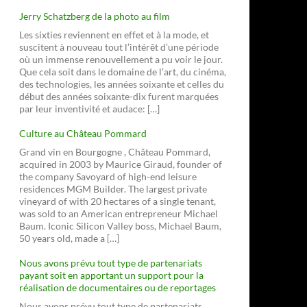
Jerry Schatzberg de la photo au film
Les sixties reviennent en effet et à la mode, et
suscitent à nouveau tout l’intérêt d’une période
où un immense renouvellement a pu voir le jour.
Que cela soit dans le domaine de l’art, du cinéma,
des technologies, les années soixante et celles du
début des années soixante-dix furent marquées
par leur inventivité et audace: […]
Culture au Château Pommard
Grand vin en Bourgogne , Château Pommard,
tième siècle
acquired in 2003 by Maurice Giraud, founder of
the company Savoyard of high-end leisure
residences MGM Builder. The largest private
vineyard of with 20 hectares of a single tenant,
was sold to an American entrepreneur Michael
Baum. Iconic Silicon Valley boss, Michael Baum,
50 years old, made a […]
Nous avons prévu tout type de partenariats
payant soit en apportant un support pour la
réalisation de documentaires ou de reportages
Nous avons prévu tout type de partenariats