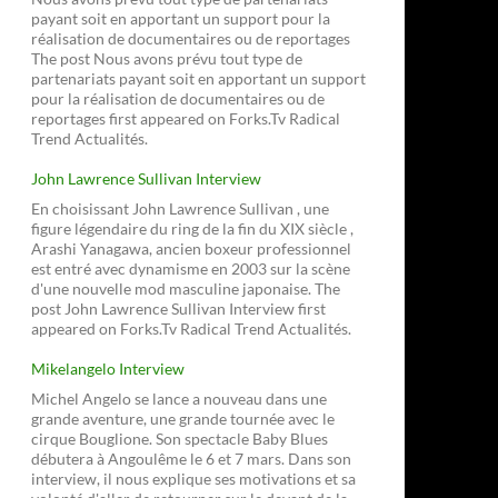
payant soit en apportant un support pour la
réalisation de documentaires ou de reportages
The post Nous avons prévu tout type de
partenariats payant soit en apportant un support
pour la réalisation de documentaires ou de
reportages first appeared on Forks.Tv Radical
Trend Actualités.
John Lawrence Sullivan Interview
En choisissant John Lawrence Sullivan , une
figure légendaire du ring de la fin du XIX siècle ,
Arashi Yanagawa, ancien boxeur professionnel
est entré avec dynamisme en 2003 sur la scène
d'une nouvelle mod masculine japonaise. The
post John Lawrence Sullivan Interview first
appeared on Forks.Tv Radical Trend Actualités.
Mikelangelo Interview
Michel Angelo se lance a nouveau dans une
grande aventure, une grande tournée avec le
cirque Bouglione. Son spectacle Baby Blues
débutera à Angoulême le 6 et 7 mars. Dans son
interview, il nous explique ses motivations et sa