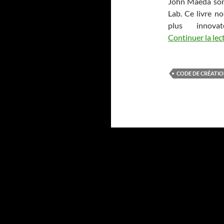
John Maeda son 
Lab. Ce livre no
plus innova
Continuer la lec
CODE DE CRÉATI