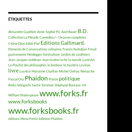
ÉTIQUETTES
B.D.
Alexandre Gauthier
Anne-Sophie Pic
Axel Bauer
Collection La Pléiade
Comédies.I – Oeuvres complètes
Editions Gallimard.
Céline Dion
Edith Piaf
Eléments de Conversations culinaires
Francis Kurkdjian
Freud
gastronomie
Heidegger
horticulture
Jardins de Jardiniers
Jean-Jacques Goldman
Jean Graton
la foi
la morale
Land Art
La Playlist des philosophes
le bonheur
le mystère
Levinas
livre
Lucrèce
Marianne Chaillan
Michel Onfray
Nietzsche
Phaidon
politique
Pascal Ory
Platon
Reiko Sekiguchi
Sartre
Stromaë
Stéphane Bureaux
t.VI
www.forks.fr
William Shakespeare
www.forksbooks
www.forksbooks.fr
éditions Menu Fretin
éditions Phaidon