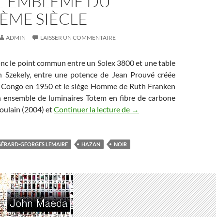
 L’ EMBLÈME DU
ÈME SIÈCLE
ADMIN
LAISSER UN COMMENTAIRE
onc le point commun entre un Solex 3800 et une table
n Szekely, entre une potence de Jean Prouvé créée
e Congo en 1950 et le siège Homme de Ruth Franken
n ensemble de luminaires Totem en fibre de carbone
oulain (2004) et
Continuer la lecture de
NOIR : L’ emblème du ving
→
GÉRARD-GEORGES LEMAIRE
HAZAN
NOIR