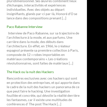
pluridimensionnel. Ses œuvres combinent lieux
d’échanges, interactivités et expériences
individuelles. Avec des objets au départ
insignifiants, glanés par-ci par-là, Honoré d’O se
lance dans des compositions prenant […]
Paco Rabanne Interview
Interview de Paco Rabanne, sur sa trajectoire de
l’architecture à la mode, et aux parfums. Une
carrière dans la mode, des débuts dans
l’architecture. En effet, en 1966, le créateur
espagnol présente sa première collection à Paris,
composée de 12 « robes importables en
matériaux contemporains ». Les créations
révolutionnaires, sont faites de matériaux […]
The Hack ou la nuit des Hackers
Rencontres exclusives avec ces hackers qui sont
en protection des entreprises, et qui apporte dans
le cadre de la nuit des hackers un panorama de ce
que peut faire le hacking. Une investigation
fouillée et concrète, qui dévoile la réalité derrière
les fantasmes, car il existe une multitudes de
conférences d’ The post The Hack […]