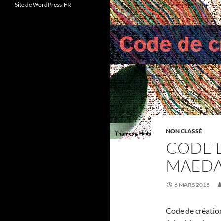
Site de WordPress-FR
NON CLASSÉ
CODE 
MAED
6 MARS 2018
Code de création