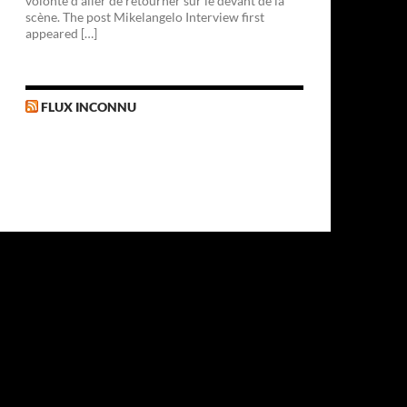
volonté d'aller de retourner sur le devant de la
scène. The post Mikelangelo Interview first
appeared […]
FLUX INCONNU