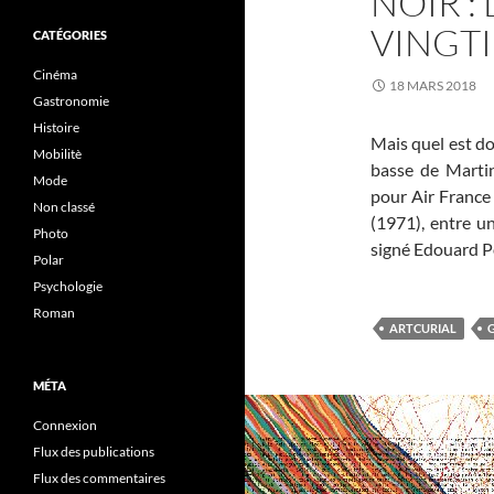
NOIR :
VINGTI
CATÉGORIES
Cinéma
18 MARS 2018
Gastronomie
Histoire
Mais quel est d
Mobilitè
basse de Marti
Mode
pour Air Franc
Non classé
(1971), entre u
Photo
signé Edouard P
Polar
Psychologie
Roman
ARTCURIAL
MÉTA
Connexion
Flux des publications
Flux des commentaires