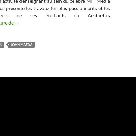
activité d’enseignant au sein du célèbre MIT Media
us présente les travaux les plus passionnants et les
teurs de ses étudiants du Aesthetics
ture de
Code de création: John Maeda
→
ON
JOHN MAEDA