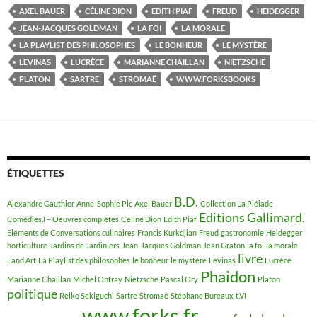
AXEL BAUER
CÉLINE DION
EDITH PIAF
FREUD
HEIDEGGER
JEAN-JACQUES GOLDMAN
LA FOI
LA MORALE
LA PLAYLIST DES PHILOSOPHES
LE BONHEUR
LE MYSTÈRE
LEVINAS
LUCRÈCE
MARIANNE CHAILLAN
NIETZSCHE
PLATON
SARTRE
STROMAË
WWW.FORKSBOOKS
ÉTIQUETTES
B.D.
Alexandre Gauthier
Anne-Sophie Pic
Axel Bauer
Collection La Pléiade
Editions Gallimard.
Comédies.I – Oeuvres complètes
Céline Dion
Edith Piaf
Eléments de Conversations culinaires
Francis Kurkdjian
Freud
gastronomie
Heidegger
horticulture
Jardins de Jardiniers
Jean-Jacques Goldman
Jean Graton
la foi
la morale
livre
Land Art
La Playlist des philosophes
le bonheur
le mystère
Levinas
Lucrèce
Phaidon
Marianne Chaillan
Michel Onfray
Nietzsche
Pascal Ory
Platon
politique
Reiko Sekiguchi
Sartre
Stromaë
Stéphane Bureaux
t.VI
www.forks.fr