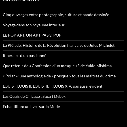
r
c
h
Cinq ouvrages entre photographie, culture et bande dessinée
e
r
Voyage dans son royaume interieur
:
LE POP ART, UN ART PAS SI POP
La Pléiade: Histoire de la Révolution française de Jules Michelet
Itinéraire d’un passionné
Que retenir de « Confession d’un masque » ? de Yukio Mishima
« Polar »: une anthologie de « presque » tous les maîtres du crime
LOUIS I, LOUIS II, LOUIS III, … LOUIS XIV, pas aussi évident!
Les Quais de Chicago , Stuart Dybek
Echantillon: un livre sur la Mode