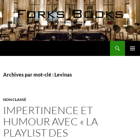
Aller
au
contenu
Recherche
Forks Books Actualités
MENU
PRINCI
Archives par mot-clé : Levinas
NON CLASSÉ
IMPERTINENCE ET
HUMOUR AVEC « LA
PLAYLIST DES