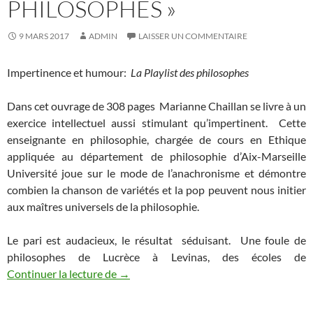
PHILOSOPHES »
9 MARS 2017
ADMIN
LAISSER UN COMMENTAIRE
Impertinence et humour:
La Playlist des philosophes
Dans cet ouvrage de 308 pages Marianne Chaillan se livre à un
exercice intellectuel aussi stimulant qu’impertinent. Cette
enseignante en philosophie, chargée de cours en Ethique
appliquée au département de philosophie d’Aix-Marseille
Université joue sur le mode de l’anachronisme et démontre
combien la chanson de variétés et la pop peuvent nous initier
aux maîtres universels de la philosophie.
Le pari est audacieux, le résultat séduisant. Une foule de
philosophes de Lucrèce à Levinas, des écoles de
Continuer la lecture de
Impertinence et humour avec « La Playlis
→