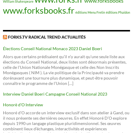
www.forksbooks
William Shakespeare
www.forksbooks.fr
éditions Menu Fretin
éditions Phaidon
FORKS.TV RADICAL TREND ACTUALITÉS
Élections Conseil National Monaco 2023 Daniel Boeri
Alors que certains prédisaient qu’il n’y aurait qu’une seule liste aux
élections du Conseil National, deux listes sont désormais présentes,
celle de l’Union Nationale Monégasque et celle des Non Inscrits
Monégasques ( NIM ). La vie politique de la Principauté va prendre
dorénavant une tournure plus dynamique, et peut-être pouvoir
connaître le programme de l’Union […]
Interview Daniel Boeri Campagne Conseil National 2023
Honorè d’O Interview
Honoré d’O accorde un interview exclusif dans son atelier à Gand, ou
il nous présente ses dernières oeuvres. En effet Honoré D’O explore
depuis 1990 un langage plastique pluridimensionnel. Ses œuvres
combinent lieux d’échanges, interactivités et expériences