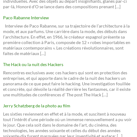
individuelles. Avec des objets au départ insignifiants, glanés par-ci
par-là, Honoré d’O se lance dans des compositions prenant […]
Paco Rabanne Interview
Interview de Paco Rabanne, sur sa trajectoire de l’architecture à la
mode, et aux parfums. Une carrière dans la mode, des débuts dans
l’architecture. En effet, en 1966, le créateur espagnol présente sa
première collection à Paris, composée de 12 « robes importables en
matériaux contemporains ». Les créations révolutionnaires, sont
faites de matériaux […]
The Hack ou la nuit des Hackers
Rencontres exclusives avec ces hackers qui sont en protection des
entreprises, et qui apporte dans le cadre de la nuit des hackers un
panorama de ce que peut faire le hacking. Une investigation fouillée
et concrète, qui dévoile la réalité derrière les fantasmes, car il existe
une multitudes de conférences d’ The post The Hack […]
Jerry Schatzberg de la photo au film
Les sixties reviennent en effet et à la mode, et suscitent à nouveau
tout l’intérêt d’une période où un immense renouvellement a pu voir
le jour. Que cela soit dans le domaine de l’art, du cinéma, des
technologies, les années soixante et celles du début des années
soixante-dix furent marquées par leur inventivité et audace: […]