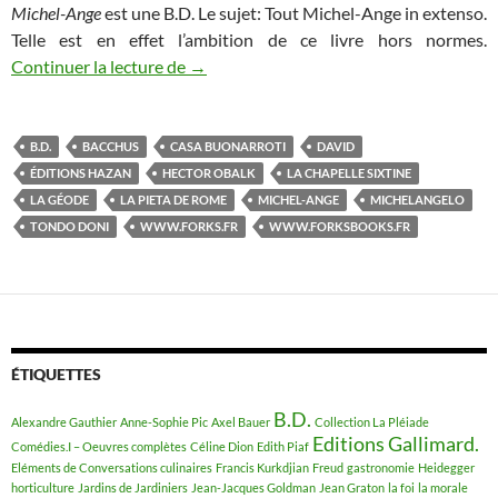
Michel-Ange
est une B.D. Le sujet: Tout Michel-Ange in extenso.
Telle est en effet l’ambition de ce livre hors normes.
Continuer la lecture de
Michel-Ange sous le bras. Pas en poche, 
→
B.D.
BACCHUS
CASA BUONARROTI
DAVID
ÉDITIONS HAZAN
HECTOR OBALK
LA CHAPELLE SIXTINE
LA GÉODE
LA PIETA DE ROME
MICHEL-ANGE
MICHELANGELO
TONDO DONI
WWW.FORKS.FR
WWW.FORKSBOOKS.FR
ÉTIQUETTES
B.D.
Alexandre Gauthier
Anne-Sophie Pic
Axel Bauer
Collection La Pléiade
Editions Gallimard.
Comédies.I – Oeuvres complètes
Céline Dion
Edith Piaf
Eléments de Conversations culinaires
Francis Kurkdjian
Freud
gastronomie
Heidegger
horticulture
Jardins de Jardiniers
Jean-Jacques Goldman
Jean Graton
la foi
la morale