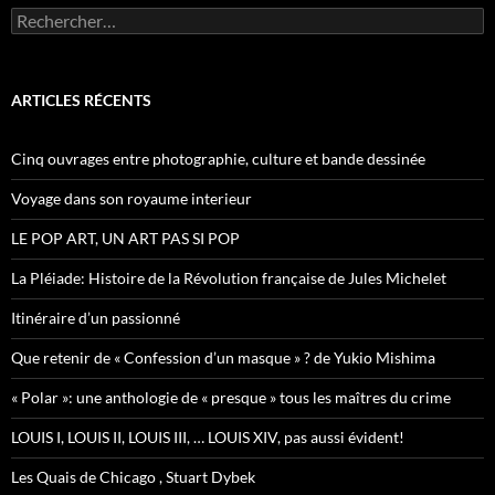
R
e
c
h
e
ARTICLES RÉCENTS
r
c
h
Cinq ouvrages entre photographie, culture et bande dessinée
e
r
Voyage dans son royaume interieur
:
LE POP ART, UN ART PAS SI POP
La Pléiade: Histoire de la Révolution française de Jules Michelet
Itinéraire d’un passionné
Que retenir de « Confession d’un masque » ? de Yukio Mishima
« Polar »: une anthologie de « presque » tous les maîtres du crime
LOUIS I, LOUIS II, LOUIS III, … LOUIS XIV, pas aussi évident!
Les Quais de Chicago , Stuart Dybek