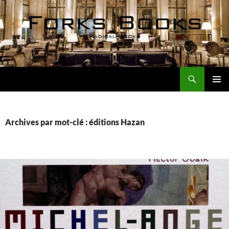
Aller
au
contenu
Recherche
Forks Books Actualités
MENU
PRINCI
Archives par mot-clé : éditions Hazan