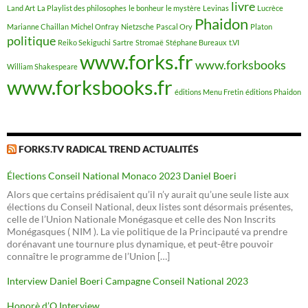
livre
Land Art
La Playlist des philosophes
le bonheur
le mystère
Levinas
Lucrèce
Phaidon
Marianne Chaillan
Michel Onfray
Nietzsche
Pascal Ory
Platon
politique
Reiko Sekiguchi
Sartre
Stromaë
Stéphane Bureaux
t.VI
www.forks.fr
www.forksbooks
William Shakespeare
www.forksbooks.fr
éditions Menu Fretin
éditions Phaidon
FORKS.TV RADICAL TREND ACTUALITÉS
Élections Conseil National Monaco 2023 Daniel Boeri
Alors que certains prédisaient qu’il n’y aurait qu’une seule liste aux
élections du Conseil National, deux listes sont désormais présentes,
celle de l’Union Nationale Monégasque et celle des Non Inscrits
Monégasques ( NIM ). La vie politique de la Principauté va prendre
dorénavant une tournure plus dynamique, et peut-être pouvoir
connaître le programme de l’Union […]
Interview Daniel Boeri Campagne Conseil National 2023
Honorè d’O Interview