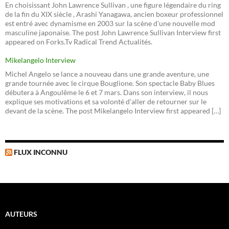
En choisissant John Lawrence Sullivan , une figure légendaire du ring
de la fin du XIX siècle , Arashi Yanagawa, ancien boxeur professionnel
est entré avec dynamisme en 2003 sur la scène d'une nouvelle mod
masculine japonaise. The post John Lawrence Sullivan Interview first
appeared on Forks.Tv Radical Trend Actualités.
Mikelangelo Interview
Michel Angelo se lance a nouveau dans une grande aventure, une
grande tournée avec le cirque Bouglione. Son spectacle Baby Blues
débutera à Angoulême le 6 et 7 mars. Dans son interview, il nous
explique ses motivations et sa volonté d'aller de retourner sur le
devant de la scène. The post Mikelangelo Interview first appeared […]
FLUX INCONNU
AUTEURS