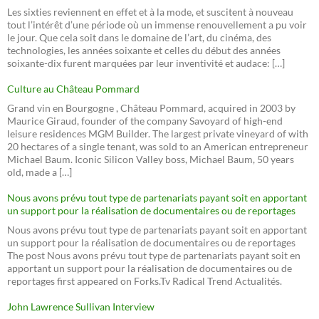
Les sixties reviennent en effet et à la mode, et suscitent à nouveau
tout l’intérêt d’une période où un immense renouvellement a pu voir
le jour. Que cela soit dans le domaine de l’art, du cinéma, des
technologies, les années soixante et celles du début des années
soixante-dix furent marquées par leur inventivité et audace: […]
Culture au Château Pommard
Grand vin en Bourgogne , Château Pommard, acquired in 2003 by
Maurice Giraud, founder of the company Savoyard of high-end
leisure residences MGM Builder. The largest private vineyard of with
20 hectares of a single tenant, was sold to an American entrepreneur
Michael Baum. Iconic Silicon Valley boss, Michael Baum, 50 years
old, made a […]
Nous avons prévu tout type de partenariats payant soit en apportant
un support pour la réalisation de documentaires ou de reportages
Nous avons prévu tout type de partenariats payant soit en apportant
un support pour la réalisation de documentaires ou de reportages
The post Nous avons prévu tout type de partenariats payant soit en
apportant un support pour la réalisation de documentaires ou de
reportages first appeared on Forks.Tv Radical Trend Actualités.
John Lawrence Sullivan Interview