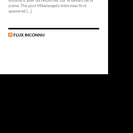
volonté d'aller de retourner sur le devant de la
scène. The post Mikelangelo Interview first
appeared […]
FLUX INCONNU