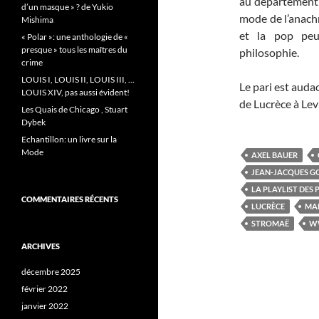
au département d
d’un masque » ? de Yukio
mode de l’anach
Mishima
et la pop peu
« Polar »: une anthologie de «
presque » tous les maîtres du
philosophie.
crime
LOUIS I, LOUIS II, LOUIS III, …
Le pari est auda
LOUIS XIV, pas aussi évident!
de Lucrèce à Lev
Les Quais de Chicago , Stuart
Dybek
Echantillon: un livre sur la
Mode
AXEL BAUER
JEAN-JACQUES 
LA PLAYLIST DES
COMMENTAIRES RÉCENTS
LUCRÈCE
MA
STROMAË
W
ARCHIVES
décembre 2025
février 2022
janvier 2022