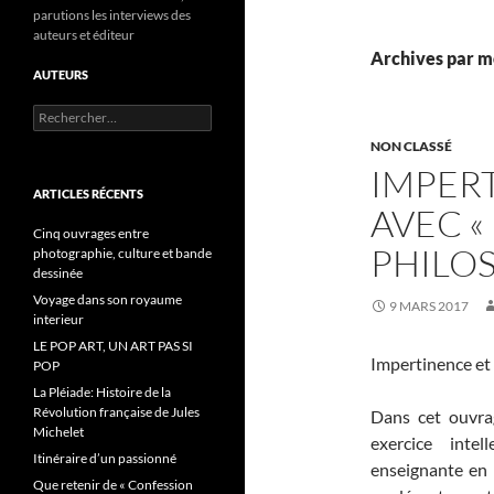
parutions les interviews des
auteurs et éditeur
Archives par mo
AUTEURS
R
e
NON CLASSÉ
c
IMPER
h
e
ARTICLES RÉCENTS
AVEC «
r
c
Cinq ouvrages entre
PHILOS
h
photographie, culture et bande
e
dessinée
r
Voyage dans son royaume
9 MARS 2017
interieur
:
LE POP ART, UN ART PAS SI
Impertinence et
POP
La Pléiade: Histoire de la
Révolution française de Jules
Dans cet ouvra
Michelet
exercice inte
Itinéraire d’un passionné
enseignante en 
Que retenir de « Confession