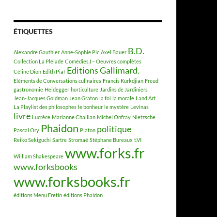
ÉTIQUETTES
B.D.
Alexandre Gauthier
Anne-Sophie Pic
Axel Bauer
Collection La Pléiade
Comédies.I – Oeuvres complètes
Editions Gallimard.
Céline Dion
Edith Piaf
Eléments de Conversations culinaires
Francis Kurkdjian
Freud
gastronomie
Heidegger
horticulture
Jardins de Jardiniers
Jean-Jacques Goldman
Jean Graton
la foi
la morale
Land Art
La Playlist des philosophes
le bonheur
le mystère
Levinas
livre
Lucrèce
Marianne Chaillan
Michel Onfray
Nietzsche
Phaidon
politique
Pascal Ory
Platon
Reiko Sekiguchi
Sartre
Stromaë
Stéphane Bureaux
t.VI
www.forks.fr
William Shakespeare
www.forksbooks
www.forksbooks.fr
éditions Menu Fretin
éditions Phaidon