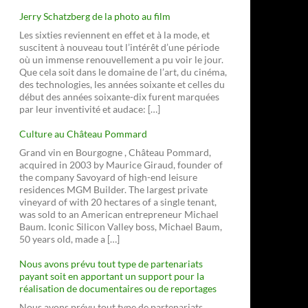
Jerry Schatzberg de la photo au film
Les sixties reviennent en effet et à la mode, et
suscitent à nouveau tout l’intérêt d’une période
où un immense renouvellement a pu voir le jour.
Que cela soit dans le domaine de l’art, du cinéma,
des technologies, les années soixante et celles du
début des années soixante-dix furent marquées
par leur inventivité et audace: […]
Culture au Château Pommard
Grand vin en Bourgogne , Château Pommard,
acquired in 2003 by Maurice Giraud, founder of
the company Savoyard of high-end leisure
residences MGM Builder. The largest private
vineyard of with 20 hectares of a single tenant,
was sold to an American entrepreneur Michael
Baum. Iconic Silicon Valley boss, Michael Baum,
50 years old, made a […]
Nous avons prévu tout type de partenariats
payant soit en apportant un support pour la
réalisation de documentaires ou de reportages
Nous avons prévu tout type de partenariats