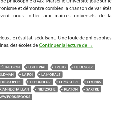
e philosophie d’Aix-Marseille Université joue sur le
ronisme et démontre combien la chanson de variétés
vent nous initier aux maîtres universels de la
cieux, le résultat séduisant. Une foule de philosophes
inas, des écoles de
Continuer la lecture de
Impertinence et humour 
→
CÉLINE DION
EDITH PIAF
FREUD
HEIDEGGER
GOLDMAN
LA FOI
LA MORALE
 PHILOSOPHES
LE BONHEUR
LE MYSTÈRE
LEVINAS
RIANNE CHAILLAN
NIETZSCHE
PLATON
SARTRE
WW.FORKSBOOKS