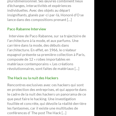
pluridimensionnel. Ses œuvres combinent lieux
d’échanges, interactivités et expériences
individuelles. Avec des objets au départ
insignifiants, glanés par-ci par-là, Honoré d’O se
lance dans des compositions prenant […]
Paco Rabanne Interview
Interview de Paco Rabanne, sur sa trajectoire de
l’architecture à la mode, et aux parfums. Une
carrière dans la mode, des débuts dans
l’architecture. En effet, en 1966, le créateur
espagnol présente sa première collection à Paris,
composée de 12 « robes importables en
matériaux contemporains ». Les créations
révolutionnaires, sont faites de matériaux […]
The Hack ou la nuit des Hackers
Rencontres exclusives avec ces hackers qui sont
en protection des entreprises, et qui apporte dans
le cadre de la nuit des hackers un panorama de ce
que peut faire le hacking. Une investigation
fouillée et concrète, qui dévoile la réalité derrière
les fantasmes, car il existe une multitudes de
conférences d’ The post The Hack […]