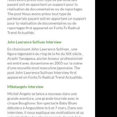
payant soit en apportant un support pour la
réalisation de documentaires ou de reportages
The post Nous avons prévu tout type de
partenariats payant soit en apportant un support
pour la réalisation de documentaires ou de
reportages first appeared on Forks.Tv Radical
Trend Actualités.
John Lawrence Sullivan Interview
En choisissant John Lawrence Sullivan , une
figure légendaire du ring de la fin du XIX siècle ,
Arashi Yanagawa, ancien boxeur professionnel
est entré avec dynamisme en 2003 sur la scène
d'une nouvelle mod masculine japonaise. The
post John Lawrence Sullivan Interview first
appeared on Forks.Tv Radical Trend Actualités.
Mikelangelo Interview
Michel Angelo se lance a nouveau dans une
grande aventure, une grande tournée avec le
cirque Bouglione. Son spectacle Baby Blues
débutera à Angoulême le 6 et 7 mars. Dans son
interview, il nous explique ses motivations et sa