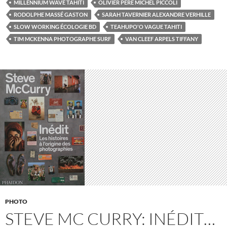
MILLENNIUM WAVE TAHITI
OLIVIER PÈRE MICHEL PICCOLI
RODOLPHE MASSÉ GASTON
SARAH TAVERNIER ALEXANDRE VERHILLE
SLOW WORKING ÉCOLOGIE BD
TEAHUPO'O VAGUE TAHITI
TIM MCKENNA PHOTOGRAPHE SURF
VAN CLEEF ARPELS TIFFANY
PHOTO
STEVE MC CURRY: INÉDIT…