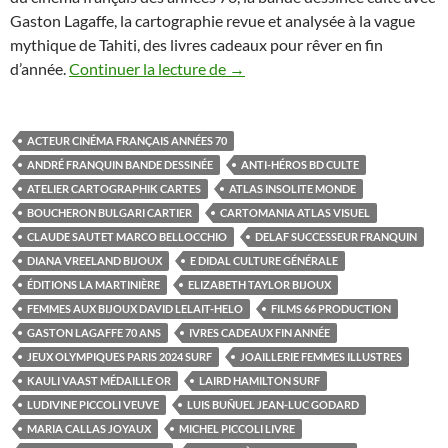
Gaston Lagaffe, la cartographie revue et analysée à la vague
mythique de Tahiti, des livres cadeaux pour rêver en fin
d’année.
Continuer la lecture de
Cinq ouvrages entre photograph
→
ACTEUR CINÉMA FRANÇAIS ANNÉES 70
ANDRÉ FRANQUIN BANDE DESSINÉE
ANTI-HÉROS BD CULTE
ATELIER CARTOGRAPHIK CARTES
ATLAS INSOLITE MONDE
BOUCHERON BULGARI CARTIER
CARTOMANIA ATLAS VISUEL
CLAUDE SAUTET MARCO BELLOCCHIO
DELAF SUCCESSEUR FRANQUIN
DIANA VREELAND BIJOUX
E DIDAL CULTURE GÉNÉRALE
ÉDITIONS LA MARTINIÈRE
ELIZABETH TAYLOR BIJOUX
FEMMES AUX BIJOUX DAVID LELAIT-HELO
FILMS 66 PRODUCTION
GASTON LAGAFFE 70 ANS
IVRES CADEAUX FIN ANNÉE
JEUX OLYMPIQUES PARIS 2024 SURF
JOAILLERIE FEMMES ILLUSTRES
KAULI VAAST MÉDAILLE OR
LAIRD HAMILTON SURF
LUDIVINE PICCOLI VEUVE
LUIS BUÑUEL JEAN-LUC GODARD
MARIA CALLAS JOYAUX
MICHEL PICCOLI LIVRE