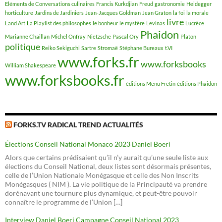
Eléments de Conversations culinaires
Francis Kurkdjian
Freud
gastronomie
Heidegger
horticulture
Jardins de Jardiniers
Jean-Jacques Goldman
Jean Graton
la foi
la morale
livre
Land Art
La Playlist des philosophes
le bonheur
le mystère
Levinas
Lucrèce
Phaidon
Marianne Chaillan
Michel Onfray
Nietzsche
Pascal Ory
Platon
politique
Reiko Sekiguchi
Sartre
Stromaë
Stéphane Bureaux
t.VI
www.forks.fr
www.forksbooks
William Shakespeare
www.forksbooks.fr
éditions Menu Fretin
éditions Phaidon
FORKS.TV RADICAL TREND ACTUALITÉS
Élections Conseil National Monaco 2023 Daniel Boeri
Alors que certains prédisaient qu’il n’y aurait qu’une seule liste aux
élections du Conseil National, deux listes sont désormais présentes,
celle de l’Union Nationale Monégasque et celle des Non Inscrits
Monégasques ( NIM ). La vie politique de la Principauté va prendre
dorénavant une tournure plus dynamique, et peut-être pouvoir
connaître le programme de l’Union […]
Interview Daniel Boeri Campagne Conseil National 2023