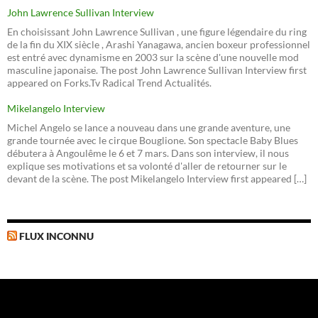
John Lawrence Sullivan Interview
En choisissant John Lawrence Sullivan , une figure légendaire du ring
de la fin du XIX siècle , Arashi Yanagawa, ancien boxeur professionnel
est entré avec dynamisme en 2003 sur la scène d'une nouvelle mod
masculine japonaise. The post John Lawrence Sullivan Interview first
appeared on Forks.Tv Radical Trend Actualités.
Mikelangelo Interview
Michel Angelo se lance a nouveau dans une grande aventure, une
grande tournée avec le cirque Bouglione. Son spectacle Baby Blues
débutera à Angoulême le 6 et 7 mars. Dans son interview, il nous
explique ses motivations et sa volonté d'aller de retourner sur le
devant de la scène. The post Mikelangelo Interview first appeared […]
FLUX INCONNU