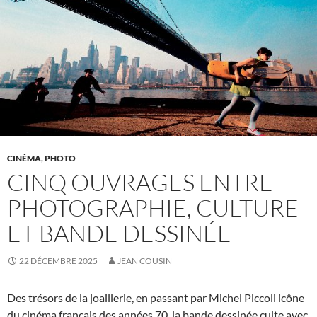
CINÉMA
,
PHOTO
CINQ OUVRAGES ENTRE
PHOTOGRAPHIE, CULTURE
ET BANDE DESSINÉE
22 DÉCEMBRE 2025
JEAN COUSIN
Des trésors de la joaillerie, en passant par Michel Piccoli icône
du cinéma français des années 70, la bande dessinée culte avec