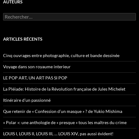
AUTEURS
R
e
c
h
e
ARTICLES RÉCENTS
r
c
h
Cinq ouvrages entre photographie, culture et bande dessinée
e
r
Voyage dans son royaume interieur
:
LE POP ART, UN ART PAS SI POP
La Pléiade: Histoire de la Révolution française de Jules Michelet
Itinéraire d’un passionné
Que retenir de « Confession d’un masque » ? de Yukio Mishima
« Polar »: une anthologie de « presque » tous les maîtres du crime
LOUIS I, LOUIS II, LOUIS III, … LOUIS XIV, pas aussi évident!