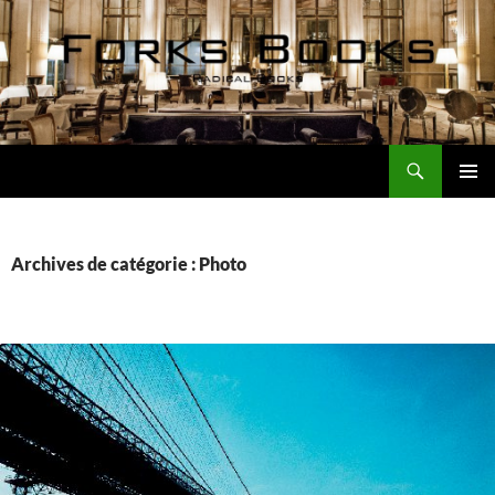
Aller
au
contenu
Recherche
Forks Books Actualités
MENU
PRINCI
Archives de catégorie : Photo