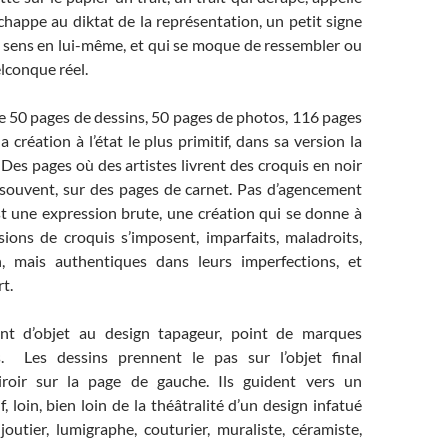
échappe au diktat de la représentation, un petit signe
n sens en lui-même, et qui se moque de ressembler ou
lconque réel.
e 50 pages de dessins, 50 pages de photos, 116 pages
 création à l’état le plus primitif, dans sa version la
Des pages où des artistes livrent des croquis en noir
s souvent, sur des pages de carnet. Pas d’agencement
st une expression brute, une création qui se donne à
sions de croquis s’imposent, imparfaits, maladroits,
n, mais authentiques dans leurs imperfections, et
rt.
oint d’objet au design tapageur, point de marques
s. Les dessins prennent le pas sur l’objet final
roir sur la page de gauche. Ils guident vers un
, loin, bien loin de la théâtralité d’un design infatué
outier, lumigraphe, couturier, muraliste, céramiste,