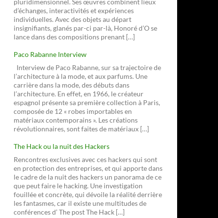
pluridimensionnel. Ses œuvres combinent lieux
d’échanges, interactivités et expériences
individuelles. Avec des objets au départ
insignifiants, glanés par-ci par-là, Honoré d’O se
lance dans des compositions prenant […]
Paco Rabanne Interview
Interview de Paco Rabanne, sur sa trajectoire de
l’architecture à la mode, et aux parfums. Une
carrière dans la mode, des débuts dans
l’architecture. En effet, en 1966, le créateur
espagnol présente sa première collection à Paris,
composée de 12 « robes importables en
matériaux contemporains ». Les créations
révolutionnaires, sont faites de matériaux […]
The Hack ou la nuit des Hackers
Rencontres exclusives avec ces hackers qui sont
en protection des entreprises, et qui apporte dans
le cadre de la nuit des hackers un panorama de ce
que peut faire le hacking. Une investigation
fouillée et concrète, qui dévoile la réalité derrière
les fantasmes, car il existe une multitudes de
conférences d’ The post The Hack […]