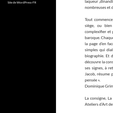
laqueur ,dinandi
Site de WordPress-FR
nombreuses et dif
Tout commence p
siège, ou bien
complexifier et
baroque. Chaque 
la page d’en fa
simples qui dia
biographie. Et 
découvre la con
ses signes, à re
Jacob, résume p
pensée ».
Dominique Grim
La consigne, La 
Ateliers d’Art d