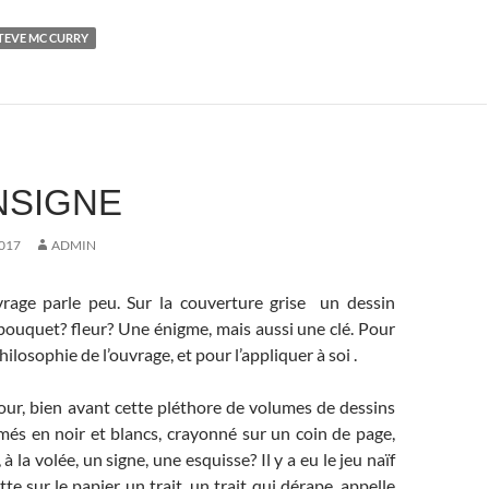
TEVE MC CURRY
NSIGNE
017
ADMIN
uvrage parle peu. Sur la couverture grise un dessin
bouquet? fleur? Une énigme, mais aussi une clé. Pour
losophie de l’ouvrage, et pour l’appliquer à soi .
jour, bien avant cette pléthore de volumes de dessins
imés en noir et blancs, crayonné sur un coin de page,
 la volée, un signe, une esquisse? Il y a eu le jeu naïf
te sur le papier un trait, un trait qui dérape, appelle