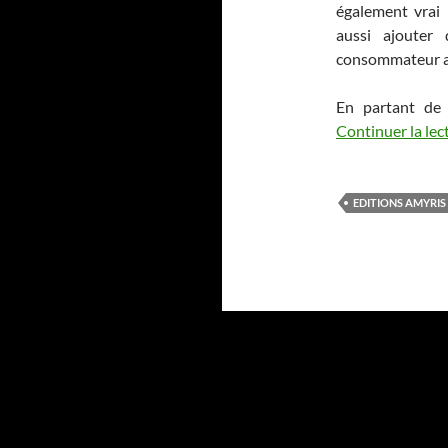
également vrai
aussi ajouter
consommateur a
En partant de 
Continuer la lec
EDITIONS AMYRIS