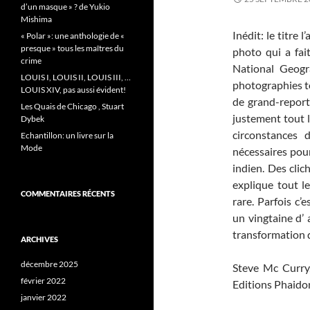
d’un masque » ? de Yukio
Mishima
Inédit: le titre 
« Polar »: une anthologie de «
presque » tous les maîtres du
photo qui a fa
crime
National Geogr
LOUIS I, LOUIS II, LOUIS III, …
photographies to
LOUIS XIV, pas aussi évident!
de grand-reporte
Les Quais de Chicago , Stuart
justement tout l
Dybek
circonstances 
Echantillon: un livre sur la
Mode
nécessaires pour
indien. Des cli
explique tout l
COMMENTAIRES RÉCENTS
rare. Parfois c’
un vingtaine d’
transformation d
ARCHIVES
décembre 2025
Steve Mc Curry, 
février 2022
Editions Phaido
janvier 2022