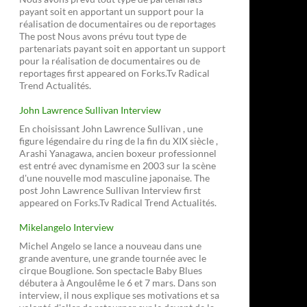
payant soit en apportant un support pour la
réalisation de documentaires ou de reportages
The post Nous avons prévu tout type de
partenariats payant soit en apportant un support
pour la réalisation de documentaires ou de
reportages first appeared on Forks.Tv Radical
Trend Actualités.
John Lawrence Sullivan Interview
En choisissant John Lawrence Sullivan , une
figure légendaire du ring de la fin du XIX siècle ,
Arashi Yanagawa, ancien boxeur professionnel
est entré avec dynamisme en 2003 sur la scène
d'une nouvelle mod masculine japonaise. The
post John Lawrence Sullivan Interview first
appeared on Forks.Tv Radical Trend Actualités.
Mikelangelo Interview
Michel Angelo se lance a nouveau dans une
grande aventure, une grande tournée avec le
cirque Bouglione. Son spectacle Baby Blues
débutera à Angoulême le 6 et 7 mars. Dans son
interview, il nous explique ses motivations et sa