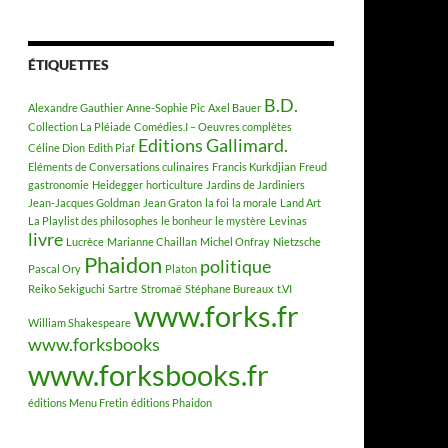
ÉTIQUETTES
B.D.
Alexandre Gauthier
Anne-Sophie Pic
Axel Bauer
Collection La Pléiade
Comédies.I – Oeuvres complètes
Editions Gallimard.
Céline Dion
Edith Piaf
Eléments de Conversations culinaires
Francis Kurkdjian
Freud
gastronomie
Heidegger
horticulture
Jardins de Jardiniers
Jean-Jacques Goldman
Jean Graton
la foi
la morale
Land Art
La Playlist des philosophes
le bonheur
le mystère
Levinas
livre
Lucrèce
Marianne Chaillan
Michel Onfray
Nietzsche
Phaidon
politique
Pascal Ory
Platon
Reiko Sekiguchi
Sartre
Stromaë
Stéphane Bureaux
t.VI
www.forks.fr
William Shakespeare
www.forksbooks
www.forksbooks.fr
éditions Menu Fretin
éditions Phaidon