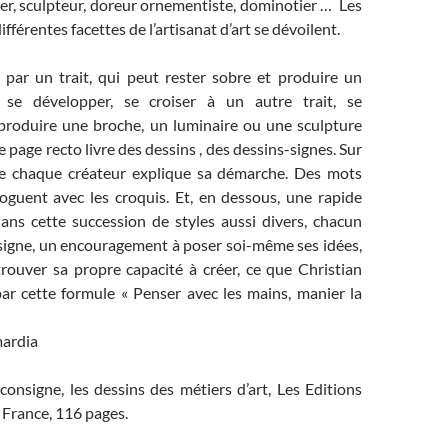
er, sculpteur, doreur ornementiste, dominotier … Les
férentes facettes de l’artisanat d’art se dévoilent.
ar un trait, qui peut rester sobre et produire un
 se développer, se croiser à un autre trait, se
 produire une broche, un luminaire ou une sculpture
page recto livre des dessins , des dessins-signes. Sur
ce chaque créateur explique sa démarche. Des mots
loguent avec les croquis. Et, en dessous, une rapide
dans cette succession de styles aussi divers, chacun
signe, un encouragement à poser soi-même ses idées,
trouver sa propre capacité à créer, ce que Christian
ar cette formule « Penser avec les mains, manier la
ardia
consigne, les dessins des métiers d’art, Les Editions
e France, 116 pages.