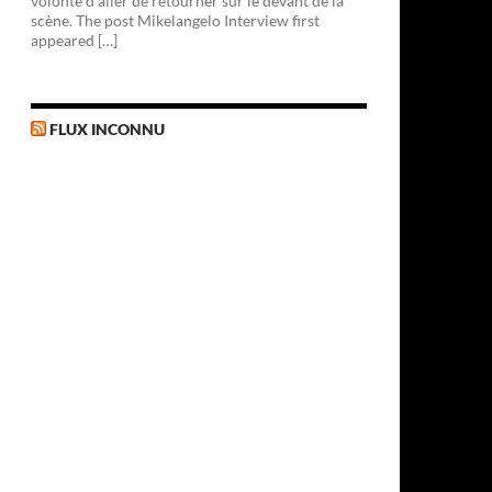
volonté d'aller de retourner sur le devant de la
scène. The post Mikelangelo Interview first
appeared […]
FLUX INCONNU