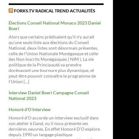
FORKS.TV RADICAL TREND ACTUALITÉS
Élections Conseil National Monaco 2023 Daniel
Boeri
Alors que certains prédisaient qu’il n’y aurait
qu’une seule liste aux élections du Conseil
National, deux listes sont désormais présentes,
celle de l’Union Nationale Monégasque et celle
des Non Inscrits Monégasques ( NIM ). La vie
politique de la Principauté va prendre
dorénavant une tournure plus dynamique, et
peut-être pouvoir connaître le programme de
l’Union […]
Interview Daniel Boeri Campagne Conseil
National 2023
Honorè d’O Interview
Honoré d’O accorde un interview exclusif dans
son atelier à Gand, ou il nous présente ses
dernières oeuvres. En effet Honoré D’O explore
depuis 1990 un langage plastique