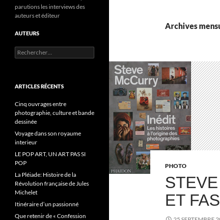
parutions les interviews des
auteurs et éditeur
Archives mensu
AUTEURS
R
e
c
h
e
ARTICLES RÉCENTS
r
c
Cinq ouvrages entre
h
photographie, culture et bande
e
dessinée
r
Voyage dans son royaume
interieur
:
LE POP ART, UN ART PAS SI
POP
PHOTO
La Pléiade: Histoire de la
STEVE
Révolution française de Jules
Michelet
ET FA
Itinéraire d’un passionné
Que retenir de « Confession
25 SEPTEMBRE 2