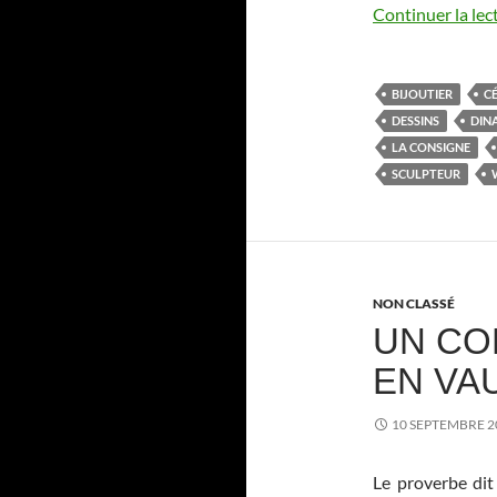
Continuer la lec
BIJOUTIER
C
DESSINS
DIN
LA CONSIGNE
SCULPTEUR
NON CLASSÉ
UN CO
EN VA
10 SEPTEMBRE 2
Le proverbe dit