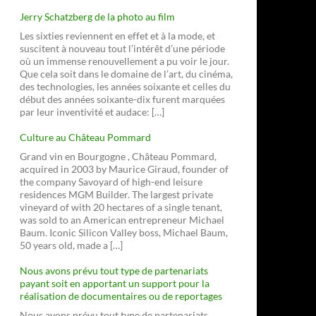
Jerry Schatzberg de la photo au film
Les sixties reviennent en effet et à la mode, et
suscitent à nouveau tout l’intérêt d’une période
où un immense renouvellement a pu voir le jour.
Que cela soit dans le domaine de l’art, du cinéma,
des technologies, les années soixante et celles du
début des années soixante-dix furent marquées
par leur inventivité et audace: […]
Culture au Château Pommard
Grand vin en Bourgogne , Château Pommard,
acquired in 2003 by Maurice Giraud, founder of
the company Savoyard of high-end leisure
residences MGM Builder. The largest private
vineyard of with 20 hectares of a single tenant,
was sold to an American entrepreneur Michael
Baum. Iconic Silicon Valley boss, Michael Baum,
50 years old, made a […]
Nous avons prévu tout type de partenariats
payant soit en apportant un support pour la
réalisation de documentaires ou de reportages
Nous avons prévu tout type de partenariats