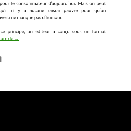
 pour le consommateur d’aujourd’hui. Mais on peut
 qu’il n’ y a aucune raison pauvre pour qu’un
verti ne manque pas d’humour.
ce principe, un éditeur a conçu sous un format
ture de
Un consommateur averti en vaut… plus de deux
→