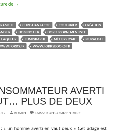
ture de
LA CONSIGNE
→
ÉRAMISTE
CHRISTIAN JACOB
COUTURIER
CRÉATION
ANDIER
DOMINOTIER
DOREUR ORNEMENTISTE
LAQUEUR
LUMIGRAPHE
MÉTIERS D'ART
MURALISTE
WWW.FORKS.FR
WWW.FORKSBOOKS.FR
NSOMMATEUR AVERTI
UT… PLUS DE DEUX
017
ADMIN
LAISSER UN COMMENTAIRE
 : « un homme averti en vaut deux ». Cet adage est