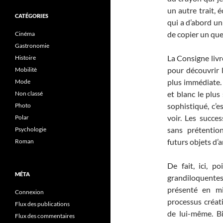
un autre trait, 
CATÉGORIES
qui a d’abord u
de copier un que
Cinéma
Gastronomie
La Consigne livr
Histoire
pour découvrir la
Mobilitè
plus immédiate. 
Mode
et blanc le plu
Non classé
sophistiqué, c’e
Photo
voir. Les succes
Polar
sans prétentio
Psychologie
futurs objets d’a
Roman
De fait, ici, p
MÉTA
grandiloquente
présenté en mi
Connexion
processus créatif
Flux des publications
de lui-même. Bij
Flux des commentaires