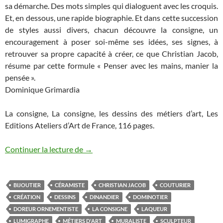
sa démarche. Des mots simples qui dialoguent avec les croquis.
Et, en dessous, une rapide biographie. Et dans cette succession
de styles aussi divers, chacun découvre la consigne, un
encouragement à poser soi-même ses idées, ses signes, à
retrouver sa propre capacité à créer, ce que Christian Jacob,
résume par cette formule « Penser avec les mains, manier la
pensée ».
Dominique Grimardia
La consigne, La consigne, les dessins des métiers d’art, Les
Editions Ateliers d’Art de France, 116 pages.
Continuer la lecture de
LA CONSIGNE
→
BIJOUTIER
CÉRAMISTE
CHRISTIAN JACOB
COUTURIER
CRÉATION
DESSINS
DINANDIER
DOMINOTIER
DOREUR ORNEMENTISTE
LA CONSIGNE
LAQUEUR
LUMIGRAPHE
MÉTIERS D'ART
MURALISTE
SCULPTEUR