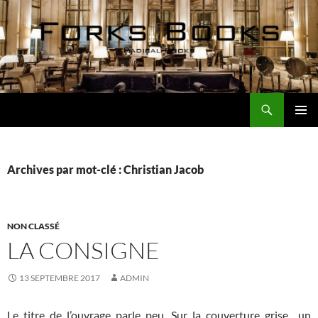
Aller
au
contenu
Recherche
Forks Books Actualités
MENU
PRINCI
Archives par mot-clé : Christian Jacob
NON CLASSÉ
LA CONSIGNE
13 SEPTEMBRE 2017
ADMIN
Le titre de l’ouvrage parle peu. Sur la couverture grise un