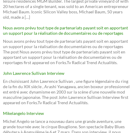
leisure residences MGM Builder. The largest private vineyard of with
20 hectares of a single tenant, was sold to an American entrepreneur
Michael Baum. Iconic Silicon Valley boss, Michael Baum, 50 years
old, made a […]
Nous avons prévu tout type de partenariats payant soit en apportant
un support pour la réalisation de documentaires ou de reportages
Nous avons prévu tout type de partenariats payant soit en apportant
un support pour la réalisation de documentaires ou de reportages
The post Nous avons prévu tout type de partenariats payant soit en
apportant un support pour la réalisation de documentaires ou de
reportages first appeared on Forks.Tv Radical Trend Actualités.
John Lawrence Sullivan Interview
En choisissant John Lawrence Sullivan , une figure légendaire du ring
de la fin du XIX siècle , Arashi Yanagawa, ancien boxeur professionnel
est entré avec dynamisme en 2003 sur la scène d'une nouvelle mod
masculine japonaise. The post John Lawrence Sullivan Interview first
appeared on Forks.Tv Radical Trend Actualités.
Mikelangelo Interview
Michel Angelo se lance a nouveau dans une grande aventure, une
grande tournée avec le cirque Bouglione. Son spectacle Baby Blues
débutera à Angoulême le 6 et 7 mars. Dans son interview, il nous