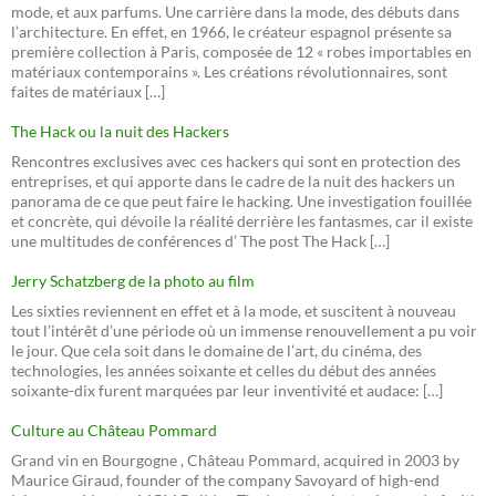
mode, et aux parfums. Une carrière dans la mode, des débuts dans
l’architecture. En effet, en 1966, le créateur espagnol présente sa
première collection à Paris, composée de 12 « robes importables en
matériaux contemporains ». Les créations révolutionnaires, sont
faites de matériaux […]
The Hack ou la nuit des Hackers
Rencontres exclusives avec ces hackers qui sont en protection des
entreprises, et qui apporte dans le cadre de la nuit des hackers un
panorama de ce que peut faire le hacking. Une investigation fouillée
et concrète, qui dévoile la réalité derrière les fantasmes, car il existe
une multitudes de conférences d’ The post The Hack […]
Jerry Schatzberg de la photo au film
Les sixties reviennent en effet et à la mode, et suscitent à nouveau
tout l’intérêt d’une période où un immense renouvellement a pu voir
le jour. Que cela soit dans le domaine de l’art, du cinéma, des
technologies, les années soixante et celles du début des années
soixante-dix furent marquées par leur inventivité et audace: […]
Culture au Château Pommard
Grand vin en Bourgogne , Château Pommard, acquired in 2003 by
Maurice Giraud, founder of the company Savoyard of high-end