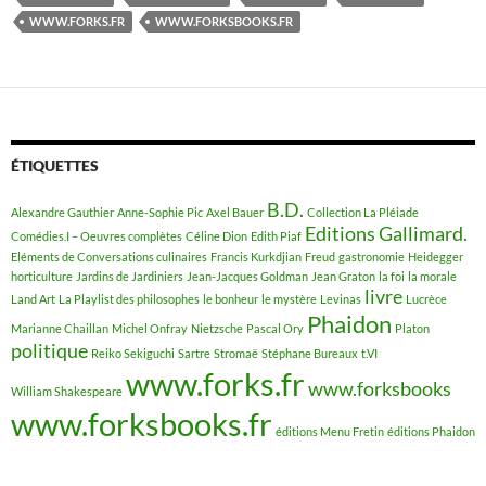
WWW.FORKS.FR
WWW.FORKSBOOKS.FR
ÉTIQUETTES
B.D.
Alexandre Gauthier
Anne-Sophie Pic
Axel Bauer
Collection La Pléiade
Editions Gallimard.
Comédies.I – Oeuvres complètes
Céline Dion
Edith Piaf
Eléments de Conversations culinaires
Francis Kurkdjian
Freud
gastronomie
Heidegger
horticulture
Jardins de Jardiniers
Jean-Jacques Goldman
Jean Graton
la foi
la morale
livre
Land Art
La Playlist des philosophes
le bonheur
le mystère
Levinas
Lucrèce
Phaidon
Marianne Chaillan
Michel Onfray
Nietzsche
Pascal Ory
Platon
politique
Reiko Sekiguchi
Sartre
Stromaë
Stéphane Bureaux
t.VI
www.forks.fr
www.forksbooks
William Shakespeare
www.forksbooks.fr
éditions Menu Fretin
éditions Phaidon