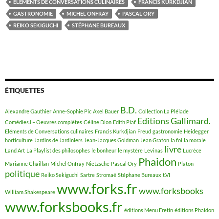
ELÉMENTS DE CONVERSATIONS CULINAIRES
FRANCIS KURKDJIAN
GASTRONOMIE
MICHEL ONFRAY
PASCAL ORY
REIKO SEKIGUCHI
STÉPHANE BUREAUX
ÉTIQUETTES
B.D.
Alexandre Gauthier
Anne-Sophie Pic
Axel Bauer
Collection La Pléiade
Editions Gallimard.
Comédies.I – Oeuvres complètes
Céline Dion
Edith Piaf
Eléments de Conversations culinaires
Francis Kurkdjian
Freud
gastronomie
Heidegger
horticulture
Jardins de Jardiniers
Jean-Jacques Goldman
Jean Graton
la foi
la morale
livre
Land Art
La Playlist des philosophes
le bonheur
le mystère
Levinas
Lucrèce
Phaidon
Marianne Chaillan
Michel Onfray
Nietzsche
Pascal Ory
Platon
politique
Reiko Sekiguchi
Sartre
Stromaë
Stéphane Bureaux
t.VI
www.forks.fr
www.forksbooks
William Shakespeare
www.forksbooks.fr
éditions Menu Fretin
éditions Phaidon