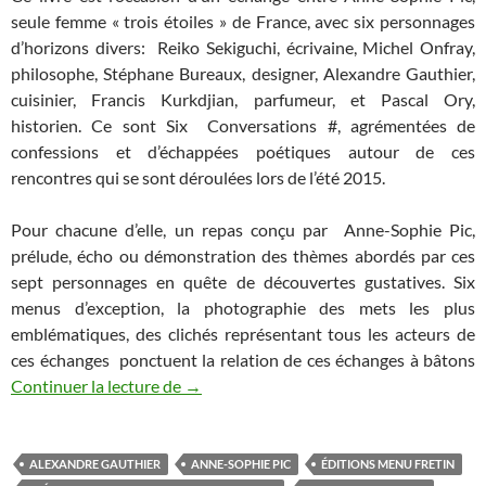
seule femme « trois étoiles » de France, avec six personnages
d’horizons divers: Reiko Sekiguchi, écrivaine, Michel Onfray,
philosophe, Stéphane Bureaux, designer, Alexandre Gauthier,
cuisinier, Francis Kurkdjian, parfumeur, et Pascal Ory,
historien. Ce sont Six Conversations #, agrémentées de
confessions et d’échappées poétiques autour de ces
rencontres qui se sont déroulées lors de l’été 2015.
Pour chacune d’elle, un repas conçu par Anne-Sophie Pic,
prélude, écho ou démonstration des thèmes abordés par ces
sept personnages en quête de découvertes gustatives. Six
menus d’exception, la photographie des mets les plus
emblématiques, des clichés représentant tous les acteurs de
ces échanges ponctuent la relation de ces échanges à bâtons
Continuer la lecture de
Conversations d’Anne-Sophie Pic
→
ALEXANDRE GAUTHIER
ANNE-SOPHIE PIC
ÉDITIONS MENU FRETIN