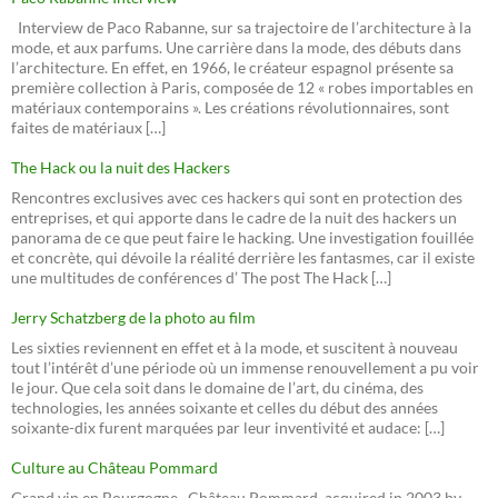
Interview de Paco Rabanne, sur sa trajectoire de l’architecture à la
mode, et aux parfums. Une carrière dans la mode, des débuts dans
l’architecture. En effet, en 1966, le créateur espagnol présente sa
première collection à Paris, composée de 12 « robes importables en
matériaux contemporains ». Les créations révolutionnaires, sont
faites de matériaux […]
The Hack ou la nuit des Hackers
Rencontres exclusives avec ces hackers qui sont en protection des
entreprises, et qui apporte dans le cadre de la nuit des hackers un
panorama de ce que peut faire le hacking. Une investigation fouillée
et concrète, qui dévoile la réalité derrière les fantasmes, car il existe
une multitudes de conférences d’ The post The Hack […]
Jerry Schatzberg de la photo au film
Les sixties reviennent en effet et à la mode, et suscitent à nouveau
tout l’intérêt d’une période où un immense renouvellement a pu voir
le jour. Que cela soit dans le domaine de l’art, du cinéma, des
technologies, les années soixante et celles du début des années
soixante-dix furent marquées par leur inventivité et audace: […]
Culture au Château Pommard
Grand vin en Bourgogne , Château Pommard, acquired in 2003 by