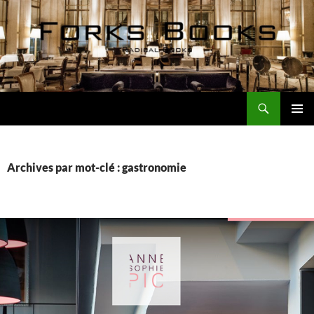
Aller
au
contenu
Recherche
Forks Books Actualités
MENU
PRINCI
Archives par mot-clé : gastronomie