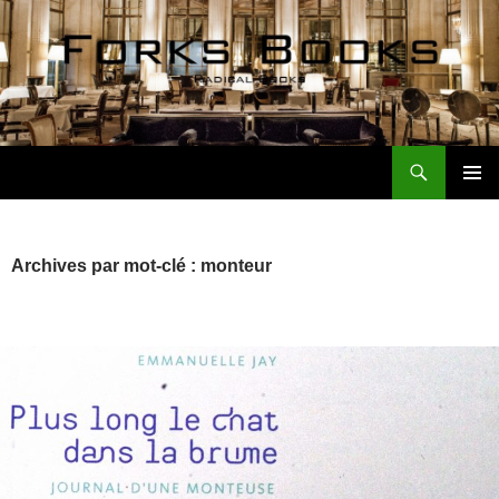
Aller
au
contenu
Recherche
Forks Books Actualités
MENU
PRINCI
Archives par mot-clé : monteur