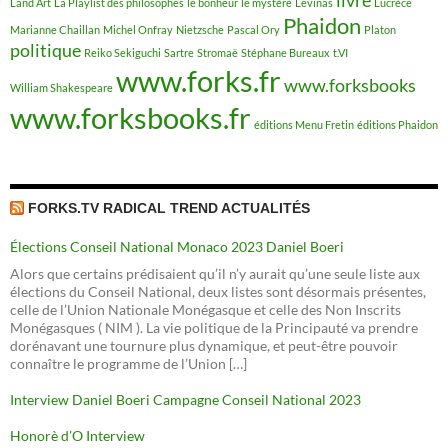
livre
Land Art
La Playlist des philosophes
le bonheur
le mystère
Levinas
Lucrèce
Phaidon
Marianne Chaillan
Michel Onfray
Nietzsche
Pascal Ory
Platon
politique
Reiko Sekiguchi
Sartre
Stromaë
Stéphane Bureaux
t.VI
www.forks.fr
www.forksbooks
William Shakespeare
www.forksbooks.fr
éditions Menu Fretin
éditions Phaidon
FORKS.TV RADICAL TREND ACTUALITÉS
Élections Conseil National Monaco 2023 Daniel Boeri
Alors que certains prédisaient qu’il n’y aurait qu’une seule liste aux
élections du Conseil National, deux listes sont désormais présentes,
celle de l’Union Nationale Monégasque et celle des Non Inscrits
Monégasques ( NIM ). La vie politique de la Principauté va prendre
dorénavant une tournure plus dynamique, et peut-être pouvoir
connaître le programme de l’Union […]
Interview Daniel Boeri Campagne Conseil National 2023
Honorè d’O Interview