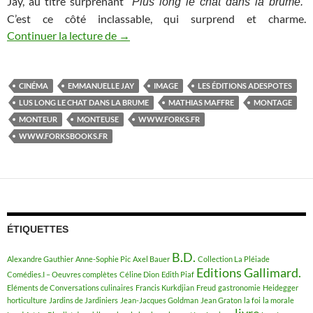
Jay, au titre surprenant
Plus long le chat dans la brume.
C’est ce côté inclassable, qui surprend et charme.
Continuer la lecture de
Plus long le chat dans la brume
→
CINÉMA
EMMANUELLE JAY
IMAGE
LES ÉDITIONS ADESPOTES
LUS LONG LE CHAT DANS LA BRUME
MATHIAS MAFFRE
MONTAGE
MONTEUR
MONTEUSE
WWW.FORKS.FR
WWW.FORKSBOOKS.FR
ÉTIQUETTES
B.D.
Alexandre Gauthier
Anne-Sophie Pic
Axel Bauer
Collection La Pléiade
Editions Gallimard.
Comédies.I – Oeuvres complètes
Céline Dion
Edith Piaf
Eléments de Conversations culinaires
Francis Kurkdjian
Freud
gastronomie
Heidegger
horticulture
Jardins de Jardiniers
Jean-Jacques Goldman
Jean Graton
la foi
la morale