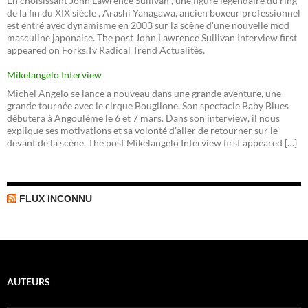
En choisissant John Lawrence Sullivan , une figure légendaire du ring
de la fin du XIX siècle , Arashi Yanagawa, ancien boxeur professionnel
est entré avec dynamisme en 2003 sur la scène d'une nouvelle mod
masculine japonaise. The post John Lawrence Sullivan Interview first
appeared on Forks.Tv Radical Trend Actualités.
Mikelangelo Interview
Michel Angelo se lance a nouveau dans une grande aventure, une
grande tournée avec le cirque Bouglione. Son spectacle Baby Blues
débutera à Angoulême le 6 et 7 mars. Dans son interview, il nous
explique ses motivations et sa volonté d'aller de retourner sur le
devant de la scène. The post Mikelangelo Interview first appeared […]
FLUX INCONNU
AUTEURS