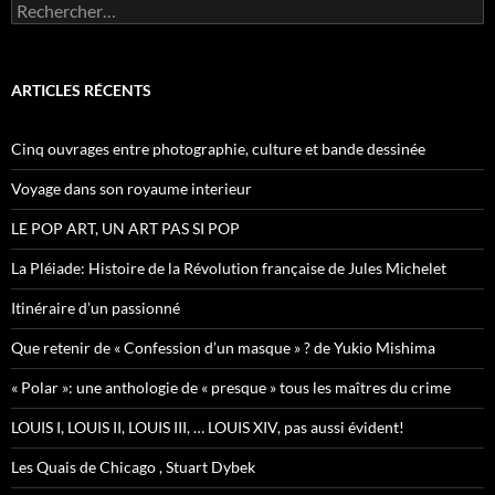
R
e
c
h
e
ARTICLES RÉCENTS
r
c
h
Cinq ouvrages entre photographie, culture et bande dessinée
e
r
Voyage dans son royaume interieur
:
LE POP ART, UN ART PAS SI POP
La Pléiade: Histoire de la Révolution française de Jules Michelet
Itinéraire d’un passionné
Que retenir de « Confession d’un masque » ? de Yukio Mishima
« Polar »: une anthologie de « presque » tous les maîtres du crime
LOUIS I, LOUIS II, LOUIS III, … LOUIS XIV, pas aussi évident!
Les Quais de Chicago , Stuart Dybek