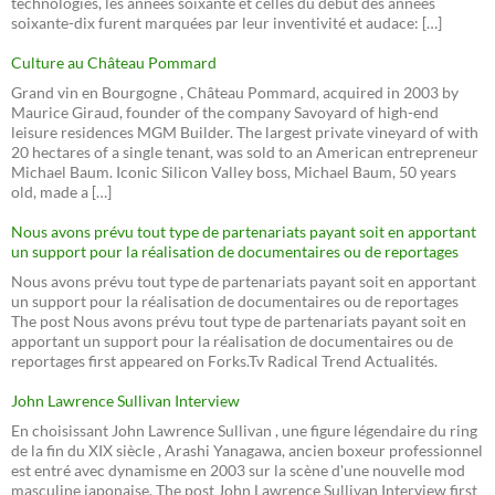
technologies, les années soixante et celles du début des années
soixante-dix furent marquées par leur inventivité et audace: […]
Culture au Château Pommard
Grand vin en Bourgogne , Château Pommard, acquired in 2003 by
Maurice Giraud, founder of the company Savoyard of high-end
leisure residences MGM Builder. The largest private vineyard of with
20 hectares of a single tenant, was sold to an American entrepreneur
Michael Baum. Iconic Silicon Valley boss, Michael Baum, 50 years
old, made a […]
Nous avons prévu tout type de partenariats payant soit en apportant
un support pour la réalisation de documentaires ou de reportages
Nous avons prévu tout type de partenariats payant soit en apportant
un support pour la réalisation de documentaires ou de reportages
The post Nous avons prévu tout type de partenariats payant soit en
apportant un support pour la réalisation de documentaires ou de
reportages first appeared on Forks.Tv Radical Trend Actualités.
John Lawrence Sullivan Interview
En choisissant John Lawrence Sullivan , une figure légendaire du ring
de la fin du XIX siècle , Arashi Yanagawa, ancien boxeur professionnel
est entré avec dynamisme en 2003 sur la scène d'une nouvelle mod
masculine japonaise. The post John Lawrence Sullivan Interview first