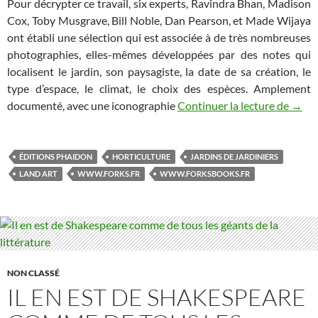
Pour décrypter ce travail, six experts, Ravindra Bhan, Madison
Cox, Toby Musgrave, Bill Noble, Dan Pearson, et Made Wijaya
ont établi une sélection qui est associée à de très nombreuses
photographies, elles-mêmes développées par des notes qui
localisent le jardin, son paysagiste, la date de sa création, le
type d’espace, le climat, le choix des espèces. Amplement
documenté, avec une iconographie
Continuer la lecture de
Quand
→
ÉDITIONS PHAIDON
HORTICULTURE
JARDINS DE JARDINIERS
LAND ART
WWW.FORKS.FR
WWW.FORKSBOOKS.FR
NON CLASSÉ
IL EN EST DE SHAKESPEARE