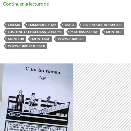
Continuer la lecture de
Plus long le chat dans la brume
→
CINÉMA
EMMANUELLE JAY
IMAGE
LES ÉDITIONS ADESPOTES
LUS LONG LE CHAT DANS LA BRUME
MATHIAS MAFFRE
MONTAGE
MONTEUR
MONTEUSE
WWW.FORKS.FR
WWW.FORKSBOOKS.FR