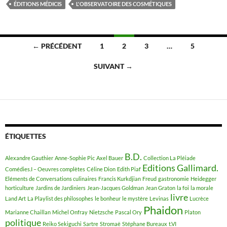
ÉDITIONS MÉDICIS
L'OBSERVATOIRE DES COSMÉTIQUES
← PRÉCÉDENT
1
2
3
…
5
Navigation
SUIVANT →
des
articles
ÉTIQUETTES
B.D.
Alexandre Gauthier
Anne-Sophie Pic
Axel Bauer
Collection La Pléiade
Editions Gallimard.
Comédies.I – Oeuvres complètes
Céline Dion
Edith Piaf
Eléments de Conversations culinaires
Francis Kurkdjian
Freud
gastronomie
Heidegger
horticulture
Jardins de Jardiniers
Jean-Jacques Goldman
Jean Graton
la foi
la morale
livre
Land Art
La Playlist des philosophes
le bonheur
le mystère
Levinas
Lucrèce
Phaidon
Marianne Chaillan
Michel Onfray
Nietzsche
Pascal Ory
Platon
politique
Reiko Sekiguchi
Sartre
Stromaë
Stéphane Bureaux
t.VI