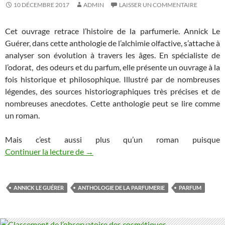
10 DÉCEMBRE 2017
ADMIN
LAISSER UN COMMENTAIRE
Cet ouvrage retrace l’histoire de la parfumerie. Annick Le
Guérer, dans cette anthologie de l’alchimie olfactive, s’attache à
analyser son évolution à travers les âges. En spécialiste de
l’odorat, des odeurs et du parfum, elle présente un ouvrage à la
fois historique et philosophique. Illustré par de nombreuses
légendes, des sources historiographiques très précises et de
nombreuses anecdotes. Cette anthologie peut se lire comme
un roman.
Mais c’est aussi plus qu’un roman puisque
Continuer la lecture de
Une passionnante anthologie de la parfu
→
ANNICK LE GUÉRER
ANTHOLOGIE DE LA PARFUMERIE
PARFUM