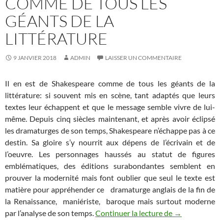
COMME DE TOUS LES
GÉANTS DE LA
LITTÉRATURE
9 JANVIER 2018
ADMIN
LAISSER UN COMMENTAIRE
Il en est de Shakespeare comme de tous les géants de la
littérature: si souvent mis en scène, tant adaptés que leurs
textes leur échappent et que le message semble vivre de lui-
même. Depuis cinq siècles maintenant, et après avoir éclipsé
les dramaturges de son temps, Shakespeare n’échappe pas à ce
destin. Sa gloire s’y nourrit aux dépens de l’écrivain et de
l’oeuvre. Les personnages haussés au statut de figures
emblématiques, des éditions surabondantes semblent en
prouver la modernité mais font oublier que seul le texte est
matière pour appréhender ce dramaturge anglais de la fin de
la Renaissance, maniériste, baroque mais surtout moderne
par l’analyse de son temps.
Continuer la lecture de
Il en est de 
→