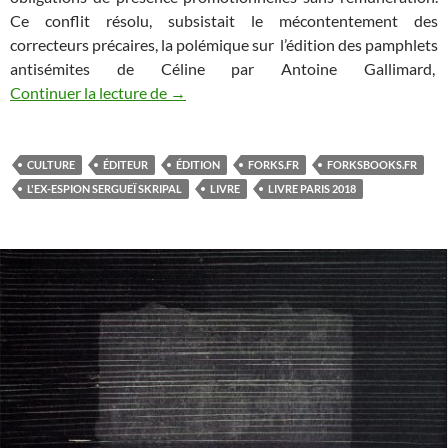
Ce conflit résolu, subsistait le mécontentement des
correcteurs précaires, la polémique sur l’édition des pamphlets
antisémites de Céline par Antoine Gallimard,
Continuer la lecture de
Surprenant salon du livre 2018
→
CULTURE
ÉDITEUR
ÉDITION
FORKS.FR
FORKSBOOKS.FR
L'EX-ESPION SERGUEÏ SKRIPAL
LIVRE
LIVRE PARIS 2018