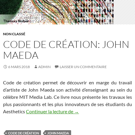
NON CLASSÉ
CODE DE CRÉATION: JOHN
MAEDA
6 MARS 2018
ADMIN
LAISSER UN COMMENTAIRE
Code de création permet de découvrir en marge du travail
d’artiste de John Maeda son activité d’enseignant au sein du
célèbre MIT Media Lab. Ce livre nous présente les travaux les
plus passionnants et les plus innovateurs de ses étudiants du
Aesthetics
Continuer la lecture de
Code de création: John Maed
→
CODE DE CRÉATION
JOHN MAEDA