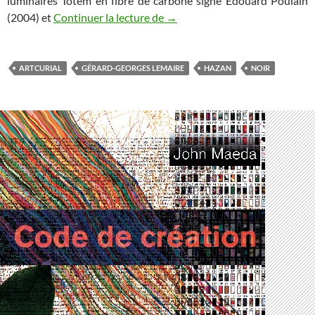
luminaires Totem en fibre de carbone signé Edouard Poulain
(2004) et
Continuer la lecture de
NOIR : L’ emblème du vingtième
→
ARTCURIAL
GÉRARD-GEORGES LEMAIRE
HAZAN
NOIR