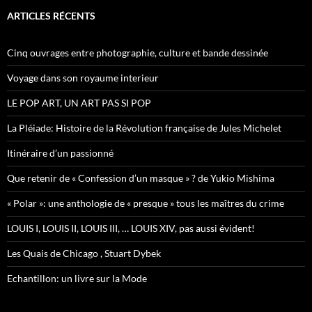
h
e
ARTICLES RÉCENTS
r
c
h
Cinq ouvrages entre photographie, culture et bande dessinée
e
r
Voyage dans son royaume interieur
:
LE POP ART, UN ART PAS SI POP
La Pléiade: Histoire de la Révolution française de Jules Michelet
Itinéraire d’un passionné
Que retenir de « Confession d’un masque » ? de Yukio Mishima
« Polar »: une anthologie de « presque » tous les maîtres du crime
LOUIS I, LOUIS II, LOUIS III, … LOUIS XIV, pas aussi évident!
Les Quais de Chicago , Stuart Dybek
Echantillon: un livre sur la Mode