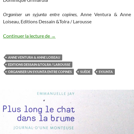
Organiser un syjunta entre copines,
Anne Ventura & Anne
Loiseau, Editions Dessain &Tolra / Larousse
Continuer la lecture de
Le Syjunta: une méthode créative de déc
→
ANNE VENTURA & ANNE LOISEAU
EDITIONS DESSAIN &TOLRA / LAROUSSE
ORGANISER UN SYJUNTA ENTRE COPINES
SUÈDE
SYJUNTA