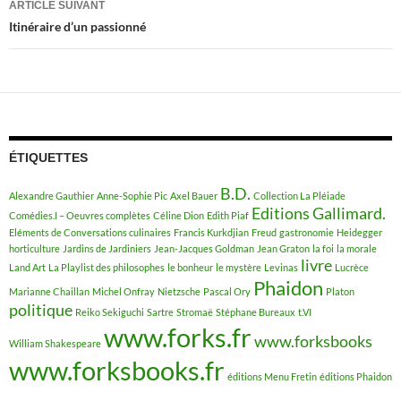
ARTICLE SUIVANT
articles
Itinéraire d’un passionné
ÉTIQUETTES
B.D.
Alexandre Gauthier
Anne-Sophie Pic
Axel Bauer
Collection La Pléiade
Editions Gallimard.
Comédies.I – Oeuvres complètes
Céline Dion
Edith Piaf
Eléments de Conversations culinaires
Francis Kurkdjian
Freud
gastronomie
Heidegger
horticulture
Jardins de Jardiniers
Jean-Jacques Goldman
Jean Graton
la foi
la morale
livre
Land Art
La Playlist des philosophes
le bonheur
le mystère
Levinas
Lucrèce
Phaidon
Marianne Chaillan
Michel Onfray
Nietzsche
Pascal Ory
Platon
politique
Reiko Sekiguchi
Sartre
Stromaë
Stéphane Bureaux
t.VI
www.forks.fr
www.forksbooks
William Shakespeare
www.forksbooks.fr
éditions Menu Fretin
éditions Phaidon