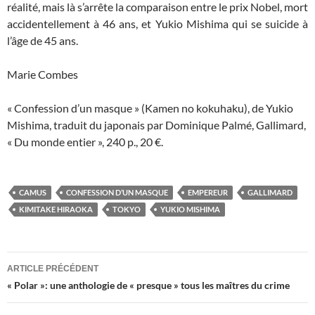
réalité, mais là s’arrête la comparaison entre le prix Nobel, mort
accidentellement à 46 ans, et Yukio Mishima qui se suicide à
l’âge de 45 ans.
Marie Combes
« Confession d’un masque » (Kamen no kokuhaku), de Yukio
Mishima, traduit du japonais par Dominique Palmé, Gallimard,
« Du monde entier », 240 p., 20 €.
CAMUS
CONFESSION D’UN MASQUE
EMPEREUR
GALLIMARD
KIMITAKE HIRAOKA
TOKYO
YUKIO MISHIMA
ARTICLE PRÉCÉDENT
Navigation
« Polar »: une anthologie de « presque » tous les maîtres du crime
des