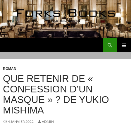
Aller
au
contenu
Recherche
Forks Books Actualités
MENU
PRINCI
ROMAN
QUE RETENIR DE «
CONFESSION D’UN
MASQUE » ? DE YUKIO
MISHIMA
4 JANVIER 2022
ADMIN