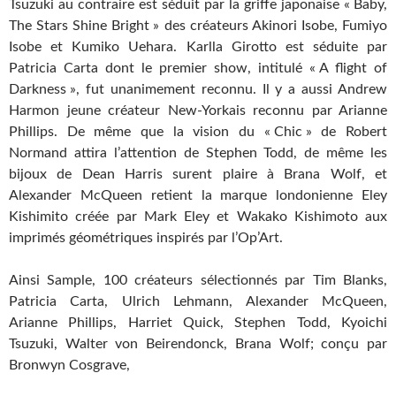
Tsuzuki au contraire est séduit par la griffe japonaise « Baby,
The Stars Shine Bright » des créateurs Akinori Isobe, Fumiyo
Isobe et Kumiko Uehara. Karlla Girotto est séduite par
Patricia Carta dont le premier show, intitulé « A flight of
Darkness », fut unanimement reconnu. Il y a aussi Andrew
Harmon jeune créateur New-Yorkais reconnu par Arianne
Phillips. De même que la vision du « Chic » de Robert
Normand attira l’attention de Stephen Todd, de même les
bijoux de Dean Harris surent plaire à Brana Wolf, et
Alexander McQueen retient la marque londonienne Eley
Kishimito créée par Mark Eley et Wakako Kishimoto aux
imprimés géométriques inspirés par l’Op’Art.
Ainsi Sample, 100 créateurs sélectionnés par Tim Blanks,
Patricia Carta, Ulrich Lehmann, Alexander McQueen,
Arianne Phillips, Harriet Quick, Stephen Todd, Kyoichi
Tsuzuki, Walter von Beirendonck, Brana Wolf; conçu par
Bronwyn Cosgrave,