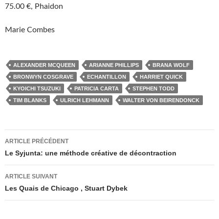
75.00 €, Phaidon
Marie Combes
ALEXANDER MCQUEEN
ARIANNE PHILLIPS
BRANA WOLF
BRONWYN COSGRAVE
ECHANTILLON
HARRIET QUICK
KYOICHI TSUZUKI
PATRICIA CARTA
STEPHEN TODD
TIM BLANKS
ULRICH LEHMANN
WALTER VON BEIRENDONCK
ARTICLE PRÉCÉDENT
Navigation
Le Syjunta: une méthode créative de décontraction
des
ARTICLE SUIVANT
articles
Les Quais de Chicago , Stuart Dybek