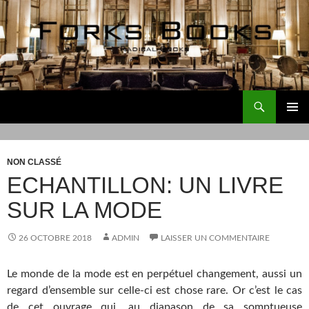
Aller
au
contenu
Recherche
Forks Books Actualités
MENU
PRINCI
NON CLASSÉ
ECHANTILLON: UN LIVRE
SUR LA MODE
26 OCTOBRE 2018
ADMIN
LAISSER UN COMMENTAIRE
Le monde de la mode est en perpétuel changement, aussi un
regard d’ensemble sur celle-ci est chose rare. Or c’est le cas
de cet ouvrage qui, au diapason de sa somptueuse