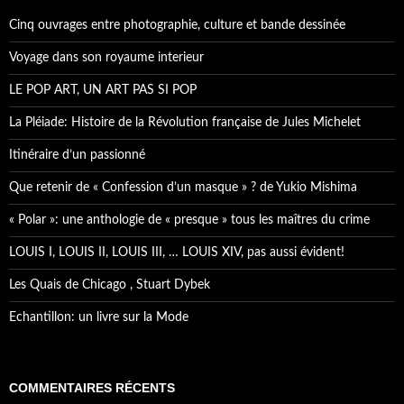
c
h
Cinq ouvrages entre photographie, culture et bande dessinée
e
r
Voyage dans son royaume interieur
:
LE POP ART, UN ART PAS SI POP
La Pléiade: Histoire de la Révolution française de Jules Michelet
Itinéraire d’un passionné
Que retenir de « Confession d’un masque » ? de Yukio Mishima
« Polar »: une anthologie de « presque » tous les maîtres du crime
LOUIS I, LOUIS II, LOUIS III, … LOUIS XIV, pas aussi évident!
Les Quais de Chicago , Stuart Dybek
Echantillon: un livre sur la Mode
COMMENTAIRES RÉCENTS