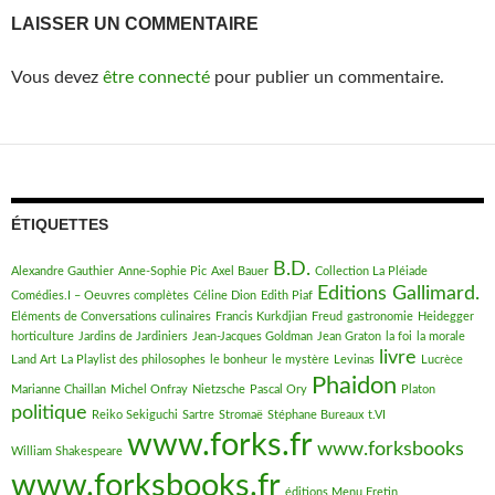
LAISSER UN COMMENTAIRE
Vous devez
être connecté
pour publier un commentaire.
ÉTIQUETTES
B.D.
Alexandre Gauthier
Anne-Sophie Pic
Axel Bauer
Collection La Pléiade
Editions Gallimard.
Comédies.I – Oeuvres complètes
Céline Dion
Edith Piaf
Eléments de Conversations culinaires
Francis Kurkdjian
Freud
gastronomie
Heidegger
horticulture
Jardins de Jardiniers
Jean-Jacques Goldman
Jean Graton
la foi
la morale
livre
Land Art
La Playlist des philosophes
le bonheur
le mystère
Levinas
Lucrèce
Phaidon
Marianne Chaillan
Michel Onfray
Nietzsche
Pascal Ory
Platon
politique
Reiko Sekiguchi
Sartre
Stromaë
Stéphane Bureaux
t.VI
www.forks.fr
www.forksbooks
William Shakespeare
www.forksbooks.fr
éditions Menu Fretin