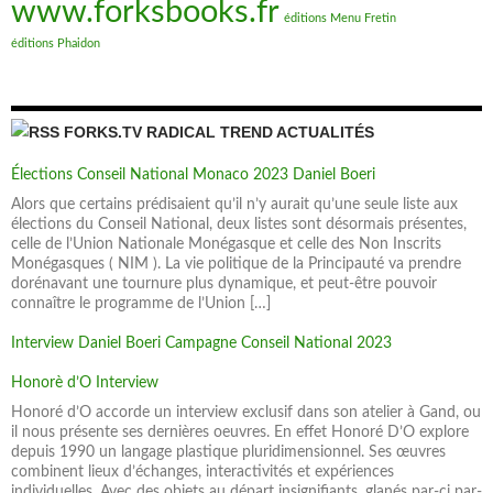
www.forksbooks.fr
éditions Menu Fretin
éditions Phaidon
FORKS.TV RADICAL TREND ACTUALITÉS
Élections Conseil National Monaco 2023 Daniel Boeri
Alors que certains prédisaient qu’il n’y aurait qu’une seule liste aux
élections du Conseil National, deux listes sont désormais présentes,
celle de l’Union Nationale Monégasque et celle des Non Inscrits
Monégasques ( NIM ). La vie politique de la Principauté va prendre
dorénavant une tournure plus dynamique, et peut-être pouvoir
connaître le programme de l’Union […]
Interview Daniel Boeri Campagne Conseil National 2023
Honorè d’O Interview
Honoré d’O accorde un interview exclusif dans son atelier à Gand, ou
il nous présente ses dernières oeuvres. En effet Honoré D’O explore
depuis 1990 un langage plastique pluridimensionnel. Ses œuvres
combinent lieux d’échanges, interactivités et expériences
individuelles. Avec des objets au départ insignifiants, glanés par-ci par-