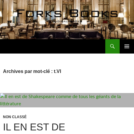
Aller
au
contenu
Recherche
Forks Books Actualités
MENU
PRINCI
Archives par mot-clé : t.VI
NON CLASSÉ
IL EN EST DE