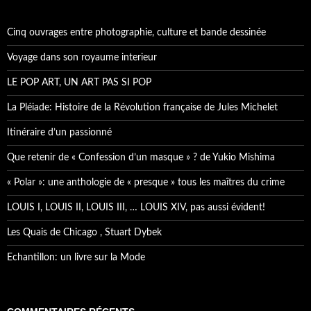
r
c
h
Cinq ouvrages entre photographie, culture et bande dessinée
e
r
Voyage dans son royaume interieur
:
LE POP ART, UN ART PAS SI POP
La Pléiade: Histoire de la Révolution française de Jules Michelet
Itinéraire d’un passionné
Que retenir de « Confession d’un masque » ? de Yukio Mishima
« Polar »: une anthologie de « presque » tous les maîtres du crime
LOUIS I, LOUIS II, LOUIS III, … LOUIS XIV, pas aussi évident!
Les Quais de Chicago , Stuart Dybek
Echantillon: un livre sur la Mode