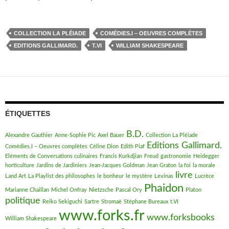
COLLECTION LA PLÉIADE
COMÉDIES.I – OEUVRES COMPLÈTES
EDITIONS GALLIMARD.
T.VI
WILLIAM SHAKESPEARE
ÉTIQUETTES
B.D.
Alexandre Gauthier
Anne-Sophie Pic
Axel Bauer
Collection La Pléiade
Editions Gallimard.
Comédies.I – Oeuvres complètes
Céline Dion
Edith Piaf
Eléments de Conversations culinaires
Francis Kurkdjian
Freud
gastronomie
Heidegger
horticulture
Jardins de Jardiniers
Jean-Jacques Goldman
Jean Graton
la foi
la morale
livre
Land Art
La Playlist des philosophes
le bonheur
le mystère
Levinas
Lucrèce
Phaidon
Marianne Chaillan
Michel Onfray
Nietzsche
Pascal Ory
Platon
politique
Reiko Sekiguchi
Sartre
Stromaë
Stéphane Bureaux
t.VI
www.forks.fr
www.forksbooks
William Shakespeare