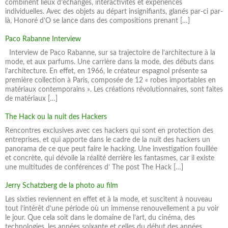
combinent lieux d’échanges, interactivités et expériences
individuelles. Avec des objets au départ insignifiants, glanés par-ci par-
là, Honoré d’O se lance dans des compositions prenant […]
Paco Rabanne Interview
Interview de Paco Rabanne, sur sa trajectoire de l’architecture à la
mode, et aux parfums. Une carrière dans la mode, des débuts dans
l’architecture. En effet, en 1966, le créateur espagnol présente sa
première collection à Paris, composée de 12 « robes importables en
matériaux contemporains ». Les créations révolutionnaires, sont faites
de matériaux […]
The Hack ou la nuit des Hackers
Rencontres exclusives avec ces hackers qui sont en protection des
entreprises, et qui apporte dans le cadre de la nuit des hackers un
panorama de ce que peut faire le hacking. Une investigation fouillée
et concrète, qui dévoile la réalité derrière les fantasmes, car il existe
une multitudes de conférences d’ The post The Hack […]
Jerry Schatzberg de la photo au film
Les sixties reviennent en effet et à la mode, et suscitent à nouveau
tout l’intérêt d’une période où un immense renouvellement a pu voir
le jour. Que cela soit dans le domaine de l’art, du cinéma, des
technologies, les années soixante et celles du début des années