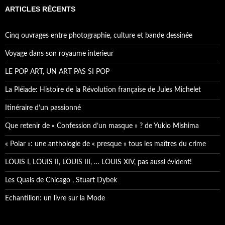
e
ARTICLES RÉCENTS
r
c
h
Cinq ouvrages entre photographie, culture et bande dessinée
e
r
Voyage dans son royaume interieur
:
LE POP ART, UN ART PAS SI POP
La Pléiade: Histoire de la Révolution française de Jules Michelet
Itinéraire d’un passionné
Que retenir de « Confession d’un masque » ? de Yukio Mishima
« Polar »: une anthologie de « presque » tous les maîtres du crime
LOUIS I, LOUIS II, LOUIS III, … LOUIS XIV, pas aussi évident!
Les Quais de Chicago , Stuart Dybek
Echantillon: un livre sur la Mode