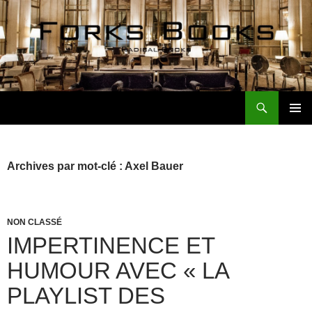
Aller
au
contenu
Recherche
Forks Books Actualités
MENU
PRINCI
Archives par mot-clé : Axel Bauer
NON CLASSÉ
IMPERTINENCE ET
HUMOUR AVEC « LA
PLAYLIST DES