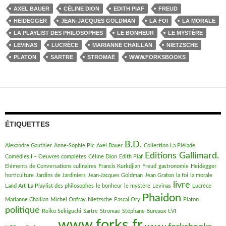
AXEL BAUER
CÉLINE DION
EDITH PIAF
FREUD
HEIDEGGER
JEAN-JACQUES GOLDMAN
LA FOI
LA MORALE
LA PLAYLIST DES PHILOSOPHES
LE BONHEUR
LE MYSTÈRE
LEVINAS
LUCRÈCE
MARIANNE CHAILLAN
NIETZSCHE
PLATON
SARTRE
STROMAË
WWW.FORKSBOOKS
ÉTIQUETTES
B.D.
Alexandre Gauthier
Anne-Sophie Pic
Axel Bauer
Collection La Pléiade
Editions Gallimard.
Comédies.I – Oeuvres complètes
Céline Dion
Edith Piaf
Eléments de Conversations culinaires
Francis Kurkdjian
Freud
gastronomie
Heidegger
horticulture
Jardins de Jardiniers
Jean-Jacques Goldman
Jean Graton
la foi
la morale
livre
Land Art
La Playlist des philosophes
le bonheur
le mystère
Levinas
Lucrèce
Phaidon
Marianne Chaillan
Michel Onfray
Nietzsche
Pascal Ory
Platon
politique
Reiko Sekiguchi
Sartre
Stromaë
Stéphane Bureaux
t.VI
www.forks.fr