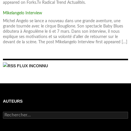
appeared on Forks.Tv Radical Trend Actualités.
Mikelangelo Interview
Michel Angelo se lance a nouveau dans une grande aventure, une
grande tournée avec le cirque Bouglione. Son spectacle Baby Blues
débutera à Angoulême le 6 et 7 mars. Dans son interview, il nous
explique ses motivations et sa volonté d'aller de retourner sur le
devant de la scène. The post Mikelangelo Interview first appeared […]
FLUX INCONNU
AUTEURS
R
e
c
h