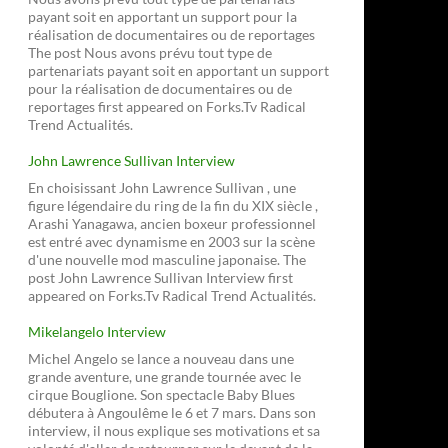
payant soit en apportant un support pour la
réalisation de documentaires ou de reportages
The post Nous avons prévu tout type de
partenariats payant soit en apportant un support
pour la réalisation de documentaires ou de
reportages first appeared on Forks.Tv Radical
Trend Actualités.
John Lawrence Sullivan Interview
En choisissant John Lawrence Sullivan , une
figure légendaire du ring de la fin du XIX siècle ,
Arashi Yanagawa, ancien boxeur professionnel
est entré avec dynamisme en 2003 sur la scène
d'une nouvelle mod masculine japonaise. The
post John Lawrence Sullivan Interview first
appeared on Forks.Tv Radical Trend Actualités.
Mikelangelo Interview
Michel Angelo se lance a nouveau dans une
grande aventure, une grande tournée avec le
cirque Bouglione. Son spectacle Baby Blues
débutera à Angoulême le 6 et 7 mars. Dans son
interview, il nous explique ses motivations et sa