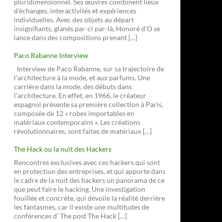
pluridimensionnel. Ses œuvres combinent lieux
d’échanges, interactivités et expériences
individuelles. Avec des objets au départ
insignifiants, glanés par-ci par-là, Honoré d’O se
lance dans des compositions prenant […]
Paco Rabanne Interview
Interview de Paco Rabanne, sur sa trajectoire de
l’architecture à la mode, et aux parfums. Une
carrière dans la mode, des débuts dans
l’architecture. En effet, en 1966, le créateur
espagnol présente sa première collection à Paris,
composée de 12 « robes importables en
matériaux contemporains ». Les créations
révolutionnaires, sont faites de matériaux […]
The Hack ou la nuit des Hackers
Rencontres exclusives avec ces hackers qui sont
en protection des entreprises, et qui apporte dans
le cadre de la nuit des hackers un panorama de ce
que peut faire le hacking. Une investigation
fouillée et concrète, qui dévoile la réalité derrière
les fantasmes, car il existe une multitudes de
conférences d’ The post The Hack […]