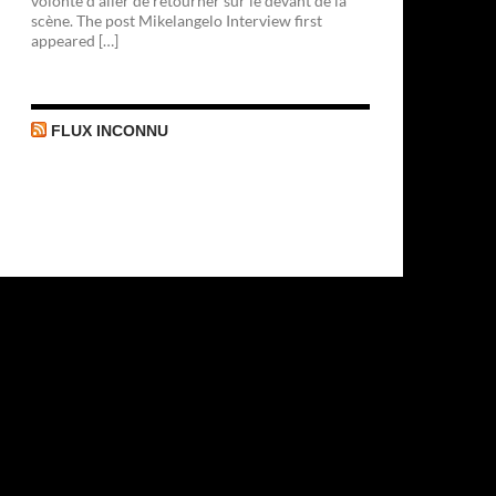
volonté d'aller de retourner sur le devant de la
scène. The post Mikelangelo Interview first
appeared […]
FLUX INCONNU