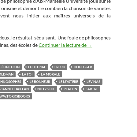
e philosophie d’Aix-Marseille Université joue sur le
ronisme et démontre combien la chanson de variétés
vent nous initier aux maîtres universels de la
cieux, le résultat séduisant. Une foule de philosophes
inas, des écoles de
Continuer la lecture de
Impertinence et humour 
→
CÉLINE DION
EDITH PIAF
FREUD
HEIDEGGER
GOLDMAN
LA FOI
LA MORALE
 PHILOSOPHES
LE BONHEUR
LE MYSTÈRE
LEVINAS
RIANNE CHAILLAN
NIETZSCHE
PLATON
SARTRE
WW.FORKSBOOKS