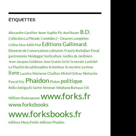
ÉTIQUETTES
B.D.
Alexandre Gauthier
Anne-Sophie Pic
Axel Bauer
Collection La Pléiade
Comédies.I – Oeuvres complètes
Editions Gallimard.
Céline Dion
Edith Piaf
Eléments de Conversations culinaires
Francis Kurkdjian
Freud
gastronomie
Heidegger
horticulture
Jardins de Jardiniers
Jean-Jacques Goldman
Jean Graton
la foi
la morale
Land Art
La Playlist des philosophes
le bonheur
le mystère
Levinas
livre
Lucrèce
Marianne Chaillan
Michel Onfray
Nietzsche
Phaidon
politique
Pascal Ory
Platon
Reiko Sekiguchi
Sartre
Stromaë
Stéphane Bureaux
t.VI
www.forks.fr
William Shakespeare
www.forksbooks
www.forksbooks.fr
éditions Menu Fretin
éditions Phaidon