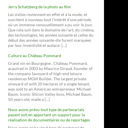
Jerry Schatzberg de la photo au film
Les sixties reviennent en effet et à la mode, et
suscitent à nouveau tout l’intérêt d’une période
où un immense renouvellement a pu voir le jour.
Que cela soit dans le domaine de l’art, du cinéma,
des technologies, les années soixante et celles du
début des années soixante-dix furent marquées
par leur inventivité et audace: […]
Culture au Château Pommard
Grand vin en Bourgogne , Château Pommard,
acquired in 2003 by Maurice Giraud, founder of
the company Savoyard of high-end leisure
residences MGM Builder. The largest private
vineyard of with 20 hectares of a single tenant,
was sold to an American entrepreneur Michael
Baum. Iconic Silicon Valley boss, Michael Baum,
50 years old, made a […]
Nous avons prévu tout type de partenariats
payant soit en apportant un support pour la
réalisation de documentaires ou de reportages
Nous avons prévu tout type de partenariats