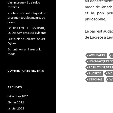
au département d
d’un masque » ? de Yukio
mode de l’anach
Mishima
et la pop peu
« Polar »: une anthologie de «
presque » tous les maîtres du
philosophie.
crime
LOUIS I, LOUIS II, LOUIS III, …
Le pari est auda
LOUIS XIV, pas aussi évident!
de Lucrèce à Lev
Les Quais de Chicago , Stuart
Dybek
Echantillon: un livre sur la
Mode
AXEL BAUER
JEAN-JACQUES 
LA PLAYLIST DES
COMMENTAIRES RÉCENTS
LUCRÈCE
MA
STROMAË
W
ARCHIVES
décembre 2025
février 2022
janvier 2022