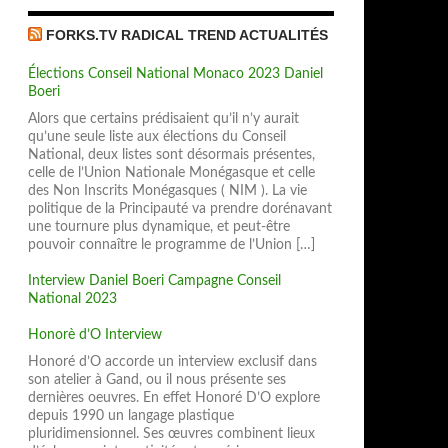
FORKS.TV RADICAL TREND ACTUALITÉS
Élections Conseil National Monaco 2023 Daniel
Boeri
Alors que certains prédisaient qu’il n’y aurait
qu’une seule liste aux élections du Conseil
National, deux listes sont désormais présentes,
es »
celle de l’Union Nationale Monégasque et celle
des Non Inscrits Monégasques ( NIM ). La vie
politique de la Principauté va prendre dorénavant
une tournure plus dynamique, et peut-être
pouvoir connaître le programme de l’Union […]
Interview Daniel Boeri Campagne Conseil
National 2023
Honorè d’O Interview
Honoré d’O accorde un interview exclusif dans
son atelier à Gand, ou il nous présente ses
dernières oeuvres. En effet Honoré D’O explore
depuis 1990 un langage plastique
pluridimensionnel. Ses œuvres combinent lieux