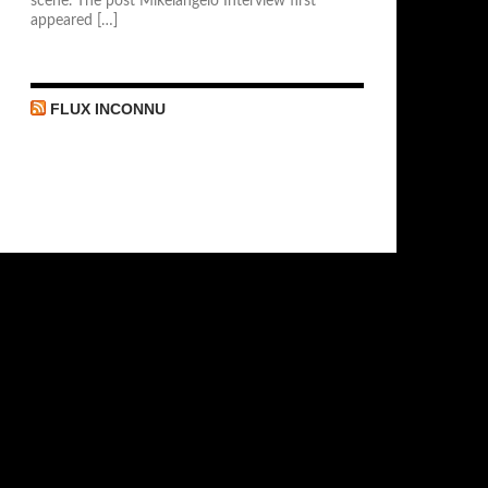
scène. The post Mikelangelo Interview first
appeared […]
FLUX INCONNU