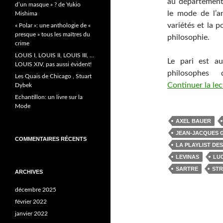
au département 
d’un masque » ? de Yukio
le mode de l’
Mishima
variétés et la p
« Polar »: une anthologie de «
presque » tous les maîtres du
philosophie.
crime
LOUIS I, LOUIS II, LOUIS III, …
Le pari est a
LOUIS XIV, pas aussi évident!
philosophes
Les Quais de Chicago , Stuart
Continuer la le
Dybek
Echantillon: un livre sur la
Mode
AXEL BAUER
JEAN-JACQUES
COMMENTAIRES RÉCENTS
LA PLAYLIST DE
LEVINAS
LU
SARTRE
ST
ARCHIVES
décembre 2025
février 2022
janvier 2022