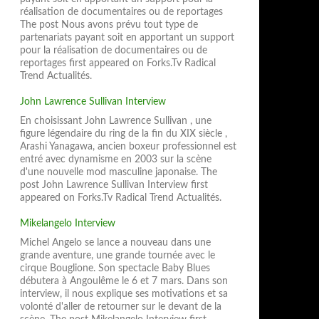
réalisation de documentaires ou de reportages
The post Nous avons prévu tout type de
partenariats payant soit en apportant un support
pour la réalisation de documentaires ou de
reportages first appeared on Forks.Tv Radical
Trend Actualités.
John Lawrence Sullivan Interview
En choisissant John Lawrence Sullivan , une
figure légendaire du ring de la fin du XIX siècle ,
Arashi Yanagawa, ancien boxeur professionnel est
entré avec dynamisme en 2003 sur la scène
d'une nouvelle mod masculine japonaise. The
post John Lawrence Sullivan Interview first
appeared on Forks.Tv Radical Trend Actualités.
Mikelangelo Interview
Michel Angelo se lance a nouveau dans une
grande aventure, une grande tournée avec le
cirque Bouglione. Son spectacle Baby Blues
débutera à Angoulême le 6 et 7 mars. Dans son
interview, il nous explique ses motivations et sa
volonté d'aller de retourner sur le devant de la