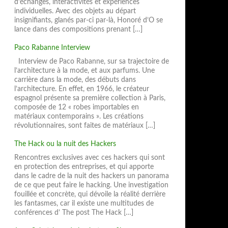
d’échanges, interactivités et expériences
individuelles. Avec des objets au départ
insignifiants, glanés par-ci par-là, Honoré d’O se
lance dans des compositions prenant […]
Paco Rabanne Interview
Interview de Paco Rabanne, sur sa trajectoire de
l’architecture à la mode, et aux parfums. Une
carrière dans la mode, des débuts dans
l’architecture. En effet, en 1966, le créateur
espagnol présente sa première collection à Paris,
composée de 12 « robes importables en
matériaux contemporains ». Les créations
révolutionnaires, sont faites de matériaux […]
The Hack ou la nuit des Hackers
Rencontres exclusives avec ces hackers qui sont
en protection des entreprises, et qui apporte
dans le cadre de la nuit des hackers un panorama
de ce que peut faire le hacking. Une investigation
fouillée et concrète, qui dévoile la réalité derrière
les fantasmes, car il existe une multitudes de
conférences d’ The post The Hack […]