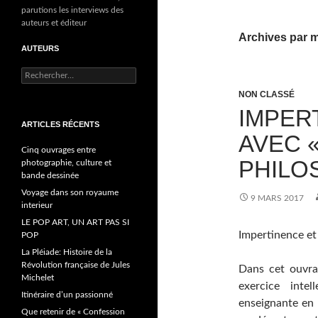
parutions les interviews des
auteurs et éditeur
Archives par m
AUTEURS
R
e
NON CLASSÉ
c
IMPER
h
ARTICLES RÉCENTS
e
AVEC «
r
Cinq ouvrages entre
c
PHILO
photographie, culture et
h
bande dessinée
e
r
Voyage dans son royaume
9 MARS 2017
interieur
:
LE POP ART, UN ART PAS SI
Impertinence e
POP
La Pléiade: Histoire de la
Révolution française de Jules
Dans cet ouvra
Michelet
exercice inte
Itinéraire d’un passionné
enseignante en 
Que retenir de « Confession