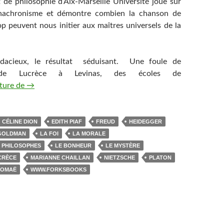
de philosophie d’Aix-Marseille Université joue sur
anachronisme et démontre combien la chanson de
op peuvent nous initier aux maîtres universels de la
udacieux, le résultat séduisant. Une foule de
 de Lucrèce à Levinas, des écoles de
cture de
Impertinence et humour avec « La Playlist des philosoph
→
CÉLINE DION
EDITH PIAF
FREUD
HEIDEGGER
 GOLDMAN
LA FOI
LA MORALE
S PHILOSOPHES
LE BONHEUR
LE MYSTÈRE
CRÈCE
MARIANNE CHAILLAN
NIETZSCHE
PLATON
ROMAË
WWW.FORKSBOOKS