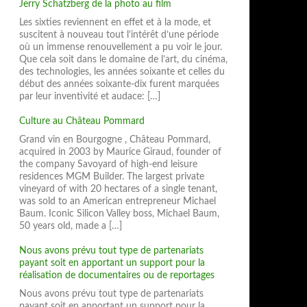
Jerry Schatzberg de la photo au film
Les sixties reviennent en effet et à la mode, et
suscitent à nouveau tout l’intérêt d’une période
où un immense renouvellement a pu voir le jour.
Que cela soit dans le domaine de l’art, du cinéma,
des technologies, les années soixante et celles du
début des années soixante-dix furent marquées
par leur inventivité et audace: […]
Culture au Château Pommard
Grand vin en Bourgogne , Château Pommard,
acquired in 2003 by Maurice Giraud, founder of
the company Savoyard of high-end leisure
residences MGM Builder. The largest private
vineyard of with 20 hectares of a single tenant,
was sold to an American entrepreneur Michael
Baum. Iconic Silicon Valley boss, Michael Baum,
50 years old, made a […]
Nous avons prévu tout type de partenariats
payant soit en apportant un support pour la
réalisation de documentaires ou de reportages
Nous avons prévu tout type de partenariats
payant soit en apportant un support pour la