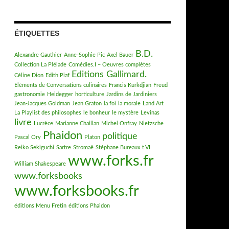
ÉTIQUETTES
B.D.
Alexandre Gauthier
Anne-Sophie Pic
Axel Bauer
Collection La Pléiade
Comédies.I – Oeuvres complètes
Editions Gallimard.
Céline Dion
Edith Piaf
Eléments de Conversations culinaires
Francis Kurkdjian
Freud
gastronomie
Heidegger
horticulture
Jardins de Jardiniers
Jean-Jacques Goldman
Jean Graton
la foi
la morale
Land Art
La Playlist des philosophes
le bonheur
le mystère
Levinas
livre
Lucrèce
Marianne Chaillan
Michel Onfray
Nietzsche
Phaidon
politique
Pascal Ory
Platon
Reiko Sekiguchi
Sartre
Stromaë
Stéphane Bureaux
t.VI
www.forks.fr
William Shakespeare
www.forksbooks
www.forksbooks.fr
éditions Menu Fretin
éditions Phaidon