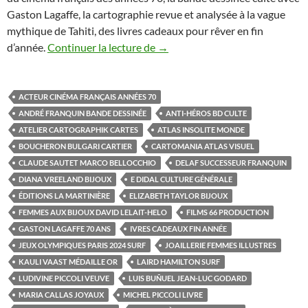
Gaston Lagaffe, la cartographie revue et analysée à la vague
mythique de Tahiti, des livres cadeaux pour rêver en fin
d’année.
Continuer la lecture de
Cinq ouvrages entre photograph
→
ACTEUR CINÉMA FRANÇAIS ANNÉES 70
ANDRÉ FRANQUIN BANDE DESSINÉE
ANTI-HÉROS BD CULTE
ATELIER CARTOGRAPHIK CARTES
ATLAS INSOLITE MONDE
BOUCHERON BULGARI CARTIER
CARTOMANIA ATLAS VISUEL
CLAUDE SAUTET MARCO BELLOCCHIO
DELAF SUCCESSEUR FRANQUIN
DIANA VREELAND BIJOUX
E DIDAL CULTURE GÉNÉRALE
ÉDITIONS LA MARTINIÈRE
ELIZABETH TAYLOR BIJOUX
FEMMES AUX BIJOUX DAVID LELAIT-HELO
FILMS 66 PRODUCTION
GASTON LAGAFFE 70 ANS
IVRES CADEAUX FIN ANNÉE
JEUX OLYMPIQUES PARIS 2024 SURF
JOAILLERIE FEMMES ILLUSTRES
KAULI VAAST MÉDAILLE OR
LAIRD HAMILTON SURF
LUDIVINE PICCOLI VEUVE
LUIS BUÑUEL JEAN-LUC GODARD
MARIA CALLAS JOYAUX
MICHEL PICCOLI LIVRE