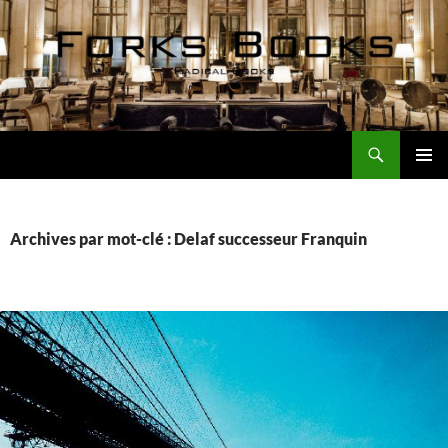
Aller
au
contenu
Recherche
Forks Books Actualités
MENU
PRINCI
Archives par mot-clé : Delaf successeur Franquin