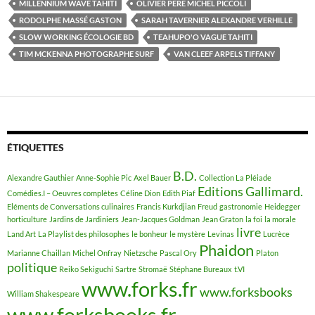
MILLENNIUM WAVE TAHITI
OLIVIER PÈRE MICHEL PICCOLI
RODOLPHE MASSÉ GASTON
SARAH TAVERNIER ALEXANDRE VERHILLE
SLOW WORKING ÉCOLOGIE BD
TEAHUPO'O VAGUE TAHITI
TIM MCKENNA PHOTOGRAPHE SURF
VAN CLEEF ARPELS TIFFANY
ÉTIQUETTES
B.D.
Alexandre Gauthier
Anne-Sophie Pic
Axel Bauer
Collection La Pléiade
Editions Gallimard.
Comédies.I – Oeuvres complètes
Céline Dion
Edith Piaf
Eléments de Conversations culinaires
Francis Kurkdjian
Freud
gastronomie
Heidegger
horticulture
Jardins de Jardiniers
Jean-Jacques Goldman
Jean Graton
la foi
la morale
livre
Land Art
La Playlist des philosophes
le bonheur
le mystère
Levinas
Lucrèce
Phaidon
Marianne Chaillan
Michel Onfray
Nietzsche
Pascal Ory
Platon
politique
Reiko Sekiguchi
Sartre
Stromaë
Stéphane Bureaux
t.VI
www.forks.fr
www.forksbooks
William Shakespeare
www.forksbooks.fr