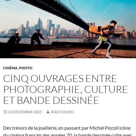
CINÉMA
,
PHOTO
CINQ OUVRAGES ENTRE
PHOTOGRAPHIE, CULTURE
ET BANDE DESSINÉE
22 DÉCEMBRE 2025
JEAN COUSIN
Des trésors de la joaillerie, en passant par Michel Piccoli icône
du cinéma français des années 70, la bande dessinée culte avec