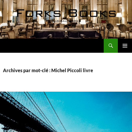
Aller
au
contenu
Recherche
Forks Books Actualités
MENU
PRINCI
Archives par mot-clé : Michel Piccoli livre