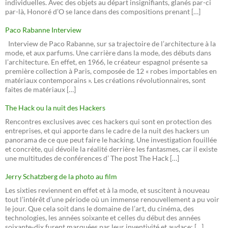
individuelles. Avec des objets au départ insignifiants, glanés par-ci
par-là, Honoré d’O se lance dans des compositions prenant […]
Paco Rabanne Interview
Interview de Paco Rabanne, sur sa trajectoire de l’architecture à la
mode, et aux parfums. Une carrière dans la mode, des débuts dans
l’architecture. En effet, en 1966, le créateur espagnol présente sa
première collection à Paris, composée de 12 « robes importables en
matériaux contemporains ». Les créations révolutionnaires, sont
faites de matériaux […]
The Hack ou la nuit des Hackers
Rencontres exclusives avec ces hackers qui sont en protection des
entreprises, et qui apporte dans le cadre de la nuit des hackers un
panorama de ce que peut faire le hacking. Une investigation fouillée
et concrète, qui dévoile la réalité derrière les fantasmes, car il existe
une multitudes de conférences d’ The post The Hack […]
Jerry Schatzberg de la photo au film
Les sixties reviennent en effet et à la mode, et suscitent à nouveau
tout l’intérêt d’une période où un immense renouvellement a pu voir
le jour. Que cela soit dans le domaine de l’art, du cinéma, des
technologies, les années soixante et celles du début des années
soixante-dix furent marquées par leur inventivité et audace: […]