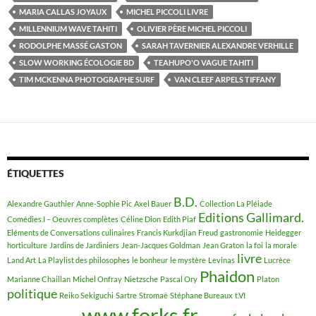
MARIA CALLAS JOYAUX
MICHEL PICCOLI LIVRE
MILLENNIUM WAVE TAHITI
OLIVIER PÈRE MICHEL PICCOLI
RODOLPHE MASSÉ GASTON
SARAH TAVERNIER ALEXANDRE VERHILLE
SLOW WORKING ÉCOLOGIE BD
TEAHUPO'O VAGUE TAHITI
TIM MCKENNA PHOTOGRAPHE SURF
VAN CLEEF ARPELS TIFFANY
ÉTIQUETTES
B.D.
Alexandre Gauthier
Anne-Sophie Pic
Axel Bauer
Collection La Pléiade
Editions Gallimard.
Comédies.I – Oeuvres complètes
Céline Dion
Edith Piaf
Eléments de Conversations culinaires
Francis Kurkdjian
Freud
gastronomie
Heidegger
horticulture
Jardins de Jardiniers
Jean-Jacques Goldman
Jean Graton
la foi
la morale
livre
Land Art
La Playlist des philosophes
le bonheur
le mystère
Levinas
Lucrèce
Phaidon
Marianne Chaillan
Michel Onfray
Nietzsche
Pascal Ory
Platon
politique
Reiko Sekiguchi
Sartre
Stromaë
Stéphane Bureaux
t.VI
www.forks.fr