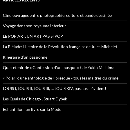
r
c
h
Cinq ouvrages entre photographie, culture et bande dessinée
e
r
Voyage dans son royaume interieur
:
LE POP ART, UN ART PAS SI POP
La Pléiade: Histoire de la Révolution française de Jules Michelet
Itinéraire d’un passionné
Que retenir de « Confession d’un masque » ? de Yukio Mishima
« Polar »: une anthologie de « presque » tous les maîtres du crime
LOUIS I, LOUIS II, LOUIS III, … LOUIS XIV, pas aussi évident!
Les Quais de Chicago , Stuart Dybek
Echantillon: un livre sur la Mode