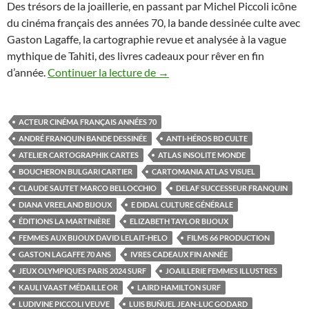
Des trésors de la joaillerie, en passant par Michel Piccoli icône
du cinéma français des années 70, la bande dessinée culte avec
Gaston Lagaffe, la cartographie revue et analysée à la vague
mythique de Tahiti, des livres cadeaux pour rêver en fin
d’année.
Continuer la lecture de
Cinq ouvrages entre photograph
→
ACTEUR CINÉMA FRANÇAIS ANNÉES 70
ANDRÉ FRANQUIN BANDE DESSINÉE
ANTI-HÉROS BD CULTE
ATELIER CARTOGRAPHIK CARTES
ATLAS INSOLITE MONDE
BOUCHERON BULGARI CARTIER
CARTOMANIA ATLAS VISUEL
CLAUDE SAUTET MARCO BELLOCCHIO
DELAF SUCCESSEUR FRANQUIN
DIANA VREELAND BIJOUX
E DIDAL CULTURE GÉNÉRALE
ÉDITIONS LA MARTINIÈRE
ELIZABETH TAYLOR BIJOUX
FEMMES AUX BIJOUX DAVID LELAIT-HELO
FILMS 66 PRODUCTION
GASTON LAGAFFE 70 ANS
IVRES CADEAUX FIN ANNÉE
JEUX OLYMPIQUES PARIS 2024 SURF
JOAILLERIE FEMMES ILLUSTRES
KAULI VAAST MÉDAILLE OR
LAIRD HAMILTON SURF
LUDIVINE PICCOLI VEUVE
LUIS BUÑUEL JEAN-LUC GODARD