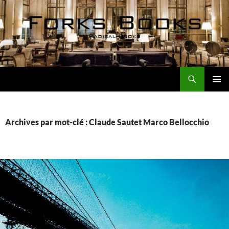
Aller
au
contenu
Recherche
Forks Books Actualités
MENU
PRINCI
Archives par mot-clé : Claude Sautet Marco Bellocchio