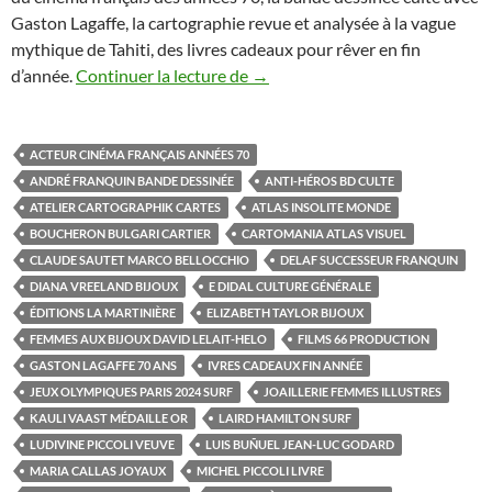
Gaston Lagaffe, la cartographie revue et analysée à la vague
mythique de Tahiti, des livres cadeaux pour rêver en fin
d’année.
Continuer la lecture de
Cinq ouvrages entre photograph
→
ACTEUR CINÉMA FRANÇAIS ANNÉES 70
ANDRÉ FRANQUIN BANDE DESSINÉE
ANTI-HÉROS BD CULTE
ATELIER CARTOGRAPHIK CARTES
ATLAS INSOLITE MONDE
BOUCHERON BULGARI CARTIER
CARTOMANIA ATLAS VISUEL
CLAUDE SAUTET MARCO BELLOCCHIO
DELAF SUCCESSEUR FRANQUIN
DIANA VREELAND BIJOUX
E DIDAL CULTURE GÉNÉRALE
ÉDITIONS LA MARTINIÈRE
ELIZABETH TAYLOR BIJOUX
FEMMES AUX BIJOUX DAVID LELAIT-HELO
FILMS 66 PRODUCTION
GASTON LAGAFFE 70 ANS
IVRES CADEAUX FIN ANNÉE
JEUX OLYMPIQUES PARIS 2024 SURF
JOAILLERIE FEMMES ILLUSTRES
KAULI VAAST MÉDAILLE OR
LAIRD HAMILTON SURF
LUDIVINE PICCOLI VEUVE
LUIS BUÑUEL JEAN-LUC GODARD
MARIA CALLAS JOYAUX
MICHEL PICCOLI LIVRE