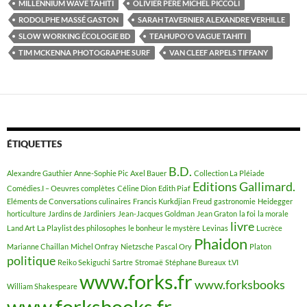
MILLENNIUM WAVE TAHITI
OLIVIER PÈRE MICHEL PICCOLI
RODOLPHE MASSÉ GASTON
SARAH TAVERNIER ALEXANDRE VERHILLE
SLOW WORKING ÉCOLOGIE BD
TEAHUPO'O VAGUE TAHITI
TIM MCKENNA PHOTOGRAPHE SURF
VAN CLEEF ARPELS TIFFANY
ÉTIQUETTES
B.D.
Alexandre Gauthier
Anne-Sophie Pic
Axel Bauer
Collection La Pléiade
Editions Gallimard.
Comédies.I – Oeuvres complètes
Céline Dion
Edith Piaf
Eléments de Conversations culinaires
Francis Kurkdjian
Freud
gastronomie
Heidegger
horticulture
Jardins de Jardiniers
Jean-Jacques Goldman
Jean Graton
la foi
la morale
livre
Land Art
La Playlist des philosophes
le bonheur
le mystère
Levinas
Lucrèce
Phaidon
Marianne Chaillan
Michel Onfray
Nietzsche
Pascal Ory
Platon
politique
Reiko Sekiguchi
Sartre
Stromaë
Stéphane Bureaux
t.VI
www.forks.fr
www.forksbooks
William Shakespeare
www.forksbooks.fr