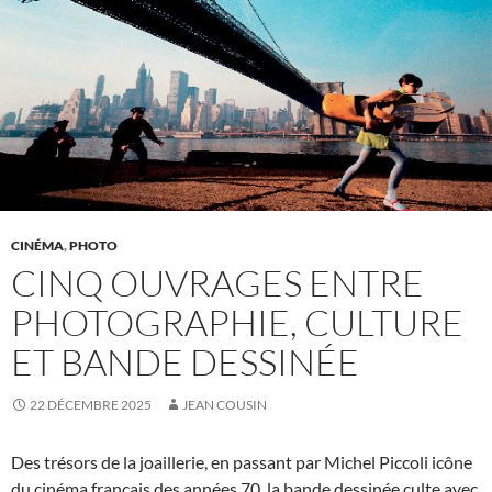
CINÉMA
,
PHOTO
CINQ OUVRAGES ENTRE
PHOTOGRAPHIE, CULTURE
ET BANDE DESSINÉE
22 DÉCEMBRE 2025
JEAN COUSIN
Des trésors de la joaillerie, en passant par Michel Piccoli icône
du cinéma français des années 70, la bande dessinée culte avec