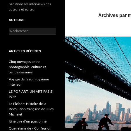
parutions les interviews des
auteurs et éditeur
Archives par m
AUTEURS
R
e
c
h
ARTICLES RÉCENTS
e
r
Cinq ouvrages entre
c
photographie, culture et
h
bande dessinée
e
r
Voyage dans son royaume
interieur
:
LE POP ART, UN ART PAS SI
POP
La Pléiade: Histoire de la
Révolution française de Jules
Michelet
Itinéraire d’un passionné
Que retenir de « Confession