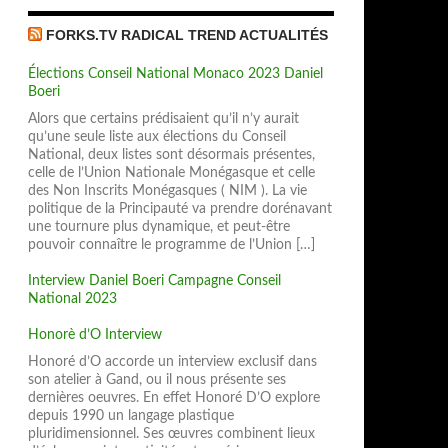
FORKS.TV RADICAL TREND ACTUALITÉS
Élections Conseil National Monaco 2023 Daniel
Boeri
Alors que certains prédisaient qu’il n’y aurait
qu’une seule liste aux élections du Conseil
National, deux listes sont désormais présentes,
celle de l’Union Nationale Monégasque et celle
des Non Inscrits Monégasques ( NIM ). La vie
politique de la Principauté va prendre dorénavant
une tournure plus dynamique, et peut-être
pouvoir connaître le programme de l’Union […]
Interview Daniel Boeri Campagne Conseil
National 2023
sinée
Honorè d’O Interview
Honoré d’O accorde un interview exclusif dans
son atelier à Gand, ou il nous présente ses
dernières oeuvres. En effet Honoré D’O explore
depuis 1990 un langage plastique
pluridimensionnel. Ses œuvres combinent lieux