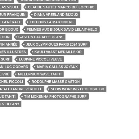
LAS VISUEL
CLAUDE SAUTET MARCO BELLOCCHIO
EUR FRANQUIN
DIANA VREELAND BIJOUX
RE GÉNÉRALE
ÉDITIONS LA MARTINIÈRE
OR BIJOUX
FEMMES AUX BIJOUX DAVID LELAIT-HELO
CTION
GASTON LAGAFFE 70 ANS
FIN ANNÉE
JEUX OLYMPIQUES PARIS 2024 SURF
MES ILLUSTRES
KAULI VAAST MÉDAILLE OR
 SURF
LUDIVINE PICCOLI VEUVE
EAN-LUC GODARD
MARIA CALLAS JOYAUX
LIVRE
MILLENNIUM WAVE TAHITI
CHEL PICCOLI
RODOLPHE MASSÉ GASTON
ER ALEXANDRE VERHILLE
SLOW WORKING ÉCOLOGIE BD
E TAHITI
TIM MCKENNA PHOTOGRAPHE SURF
LS TIFFANY