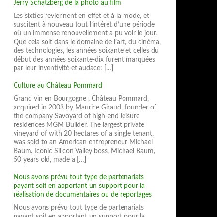
Jerry Schatzberg de la photo au film
Les sixties reviennent en effet et à la mode, et
suscitent à nouveau tout l’intérêt d’une période
où un immense renouvellement a pu voir le jour.
Que cela soit dans le domaine de l’art, du cinéma,
des technologies, les années soixante et celles du
début des années soixante-dix furent marquées
par leur inventivité et audace: […]
Culture au Château Pommard
Grand vin en Bourgogne , Château Pommard,
acquired in 2003 by Maurice Giraud, founder of
the company Savoyard of high-end leisure
residences MGM Builder. The largest private
vineyard of with 20 hectares of a single tenant,
was sold to an American entrepreneur Michael
Baum. Iconic Silicon Valley boss, Michael Baum,
50 years old, made a […]
Nous avons prévu tout type de partenariats
payant soit en apportant un support pour la
réalisation de documentaires ou de reportages
Nous avons prévu tout type de partenariats
payant soit en apportant un support pour la