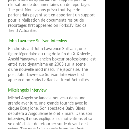
réalisation de documentaires ou de reportages
The post Nous avons prévu tout type de
partenariats payant soit en apportant un support
pour la réalisation de documentaires ou de
reportages first appeared on Forks.Tv Radical
Trend Actualités.
John Lawrence Sullivan Interview
En choisissant John Lawrence Sullivan , une
figure légendaire du ring de la fin du XIX siècle ,
Arashi Yanagawa, ancien boxeur professionnel est
entré avec dynamisme en 2003 sur la scène
d'une nouvelle mod masculine japonaise. The
post John Lawrence Sullivan Interview first
appeared on Forks.Tv Radical Trend Actualités.
Mikelangelo Interview
Michel Angelo se lance a nouveau dans une
grande aventure, une grande tournée avec le
cirque Bouglione. Son spectacle Baby Blues
débutera à Angoulême le 6 et 7 mars. Dans son
interview, il nous explique ses motivations et sa
volonté d'aller de retourner sur le devant de la