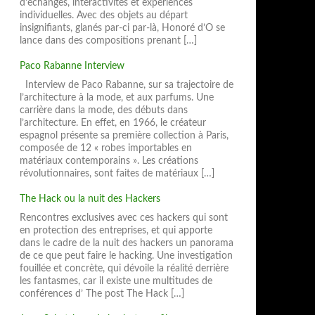
d’échanges, interactivités et expériences
individuelles. Avec des objets au départ
insignifiants, glanés par-ci par-là, Honoré d’O se
lance dans des compositions prenant […]
Paco Rabanne Interview
Interview de Paco Rabanne, sur sa trajectoire de
l’architecture à la mode, et aux parfums. Une
carrière dans la mode, des débuts dans
l’architecture. En effet, en 1966, le créateur
espagnol présente sa première collection à Paris,
composée de 12 « robes importables en
matériaux contemporains ». Les créations
révolutionnaires, sont faites de matériaux […]
The Hack ou la nuit des Hackers
Rencontres exclusives avec ces hackers qui sont
en protection des entreprises, et qui apporte
dans le cadre de la nuit des hackers un panorama
de ce que peut faire le hacking. Une investigation
fouillée et concrète, qui dévoile la réalité derrière
les fantasmes, car il existe une multitudes de
conférences d’ The post The Hack […]