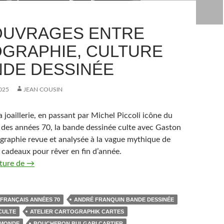
OUVRAGES ENTRE
GRAPHIE, CULTURE
NDE DESSINÉE
025
JEAN COUSIN
a joaillerie, en passant par Michel Piccoli icône du
 des années 70, la bande dessinée culte avec Gaston
ographie revue et analysée à la vague mythique de
es cadeaux pour rêver en fin d’année.
cture de
Cinq ouvrages entre photographie, culture et bande des
→
FRANÇAIS ANNÉES 70
ANDRÉ FRANQUIN BANDE DESSINÉE
CULTE
ATELIER CARTOGRAPHIK CARTES
 MONDE
BOUCHERON BULGARI CARTIER