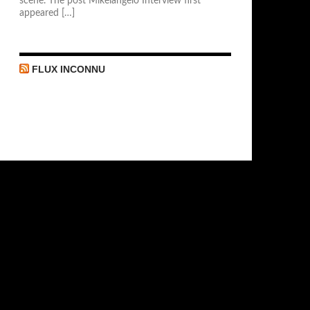
scène. The post Mikelangelo Interview first
appeared […]
FLUX INCONNU