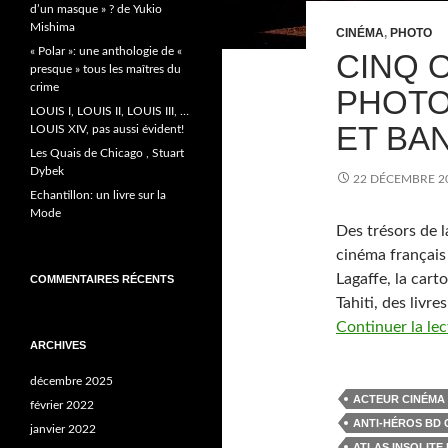
d’un masque » ? de Yukio
Mishima
CINÉMA
,
PHOTO
« Polar »: une anthologie de «
CINQ 
presque » tous les maîtres du
crime
PHOTO
LOUIS I, LOUIS II, LOUIS III, …
ET BA
LOUIS XIV, pas aussi évident!
Les Quais de Chicago , Stuart
Dybek
22 DÉCEMBRE 2
Echantillon: un livre sur la
Mode
Des trésors de l
cinéma français
Lagaffe, la cart
COMMENTAIRES RÉCENTS
Tahiti, des livr
Continuer la le
ARCHIVES
décembre 2025
ACTEUR CINÉMA 
février 2022
ANTI-HÉROS BD 
janvier 2022
ATLAS INSOLITE