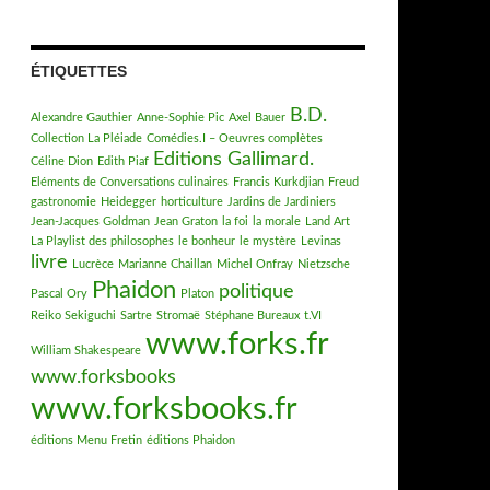
ÉTIQUETTES
B.D.
Alexandre Gauthier
Anne-Sophie Pic
Axel Bauer
Collection La Pléiade
Comédies.I – Oeuvres complètes
Editions Gallimard.
Céline Dion
Edith Piaf
Eléments de Conversations culinaires
Francis Kurkdjian
Freud
gastronomie
Heidegger
horticulture
Jardins de Jardiniers
Jean-Jacques Goldman
Jean Graton
la foi
la morale
Land Art
La Playlist des philosophes
le bonheur
le mystère
Levinas
livre
Lucrèce
Marianne Chaillan
Michel Onfray
Nietzsche
Phaidon
politique
Pascal Ory
Platon
Reiko Sekiguchi
Sartre
Stromaë
Stéphane Bureaux
t.VI
www.forks.fr
William Shakespeare
www.forksbooks
www.forksbooks.fr
éditions Menu Fretin
éditions Phaidon