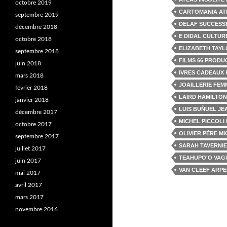
octobre 2019
CARTOMANIA AT
septembre 2019
DELAF SUCCESS
décembre 2018
E DIDAL CULTU
octobre 2018
ELIZABETH TAYL
septembre 2018
FILMS 66 PRODU
juin 2018
IVRES CADEAUX 
mars 2018
JOAILLERIE FEM
février 2018
LAIRD HAMILTON
janvier 2018
LUIS BUÑUEL J
décembre 2017
MICHEL PICCOLI 
octobre 2017
OLIVIER PÈRE MI
septembre 2017
SARAH TAVERNI
juillet 2017
TEAHUPO'O VAGU
juin 2017
VAN CLEEF ARPE
mai 2017
avril 2017
mars 2017
novembre 2016