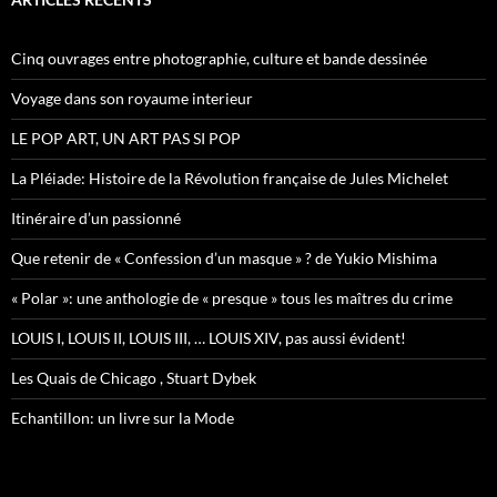
r
c
h
Cinq ouvrages entre photographie, culture et bande dessinée
e
r
Voyage dans son royaume interieur
:
LE POP ART, UN ART PAS SI POP
La Pléiade: Histoire de la Révolution française de Jules Michelet
Itinéraire d’un passionné
Que retenir de « Confession d’un masque » ? de Yukio Mishima
« Polar »: une anthologie de « presque » tous les maîtres du crime
LOUIS I, LOUIS II, LOUIS III, … LOUIS XIV, pas aussi évident!
Les Quais de Chicago , Stuart Dybek
Echantillon: un livre sur la Mode