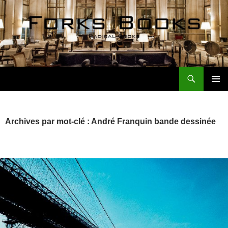
Aller
au
contenu
Recherche
Forks Books Actualités
MENU
PRINCI
Archives par mot-clé : André Franquin bande dessinée