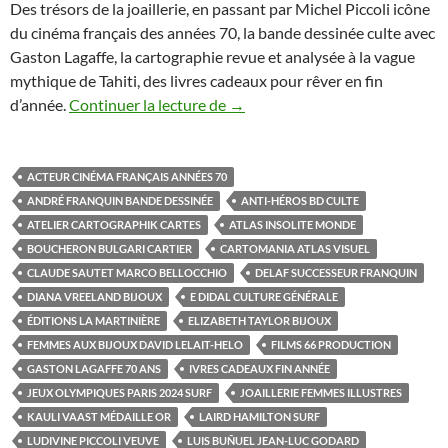
Des trésors de la joaillerie, en passant par Michel Piccoli icône
du cinéma français des années 70, la bande dessinée culte avec
Gaston Lagaffe, la cartographie revue et analysée à la vague
mythique de Tahiti, des livres cadeaux pour rêver en fin
d’année.
Continuer la lecture de
Cinq ouvrages entre photograph
→
ACTEUR CINÉMA FRANÇAIS ANNÉES 70
ANDRÉ FRANQUIN BANDE DESSINÉE
ANTI-HÉROS BD CULTE
ATELIER CARTOGRAPHIK CARTES
ATLAS INSOLITE MONDE
BOUCHERON BULGARI CARTIER
CARTOMANIA ATLAS VISUEL
CLAUDE SAUTET MARCO BELLOCCHIO
DELAF SUCCESSEUR FRANQUIN
DIANA VREELAND BIJOUX
E DIDAL CULTURE GÉNÉRALE
ÉDITIONS LA MARTINIÈRE
ELIZABETH TAYLOR BIJOUX
FEMMES AUX BIJOUX DAVID LELAIT-HELO
FILMS 66 PRODUCTION
GASTON LAGAFFE 70 ANS
IVRES CADEAUX FIN ANNÉE
JEUX OLYMPIQUES PARIS 2024 SURF
JOAILLERIE FEMMES ILLUSTRES
KAULI VAAST MÉDAILLE OR
LAIRD HAMILTON SURF
LUDIVINE PICCOLI VEUVE
LUIS BUÑUEL JEAN-LUC GODARD