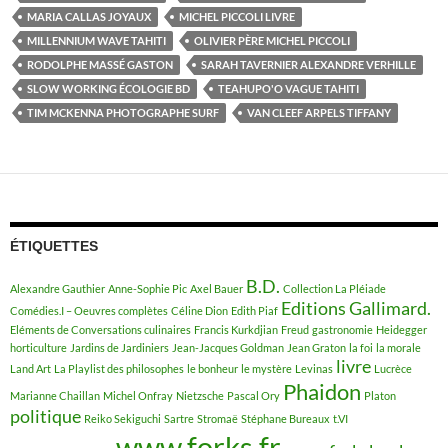
MARIA CALLAS JOYAUX
MICHEL PICCOLI LIVRE
MILLENNIUM WAVE TAHITI
OLIVIER PÈRE MICHEL PICCOLI
RODOLPHE MASSÉ GASTON
SARAH TAVERNIER ALEXANDRE VERHILLE
SLOW WORKING ÉCOLOGIE BD
TEAHUPO'O VAGUE TAHITI
TIM MCKENNA PHOTOGRAPHE SURF
VAN CLEEF ARPELS TIFFANY
ÉTIQUETTES
B.D.
Alexandre Gauthier
Anne-Sophie Pic
Axel Bauer
Collection La Pléiade
Editions Gallimard.
Comédies.I – Oeuvres complètes
Céline Dion
Edith Piaf
Eléments de Conversations culinaires
Francis Kurkdjian
Freud
gastronomie
Heidegger
horticulture
Jardins de Jardiniers
Jean-Jacques Goldman
Jean Graton
la foi
la morale
livre
Land Art
La Playlist des philosophes
le bonheur
le mystère
Levinas
Lucrèce
Phaidon
Marianne Chaillan
Michel Onfray
Nietzsche
Pascal Ory
Platon
politique
Reiko Sekiguchi
Sartre
Stromaë
Stéphane Bureaux
t.VI
www.forks.fr