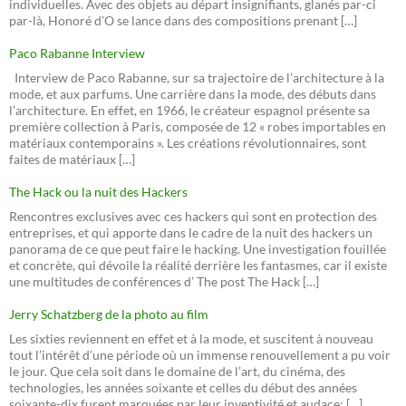
individuelles. Avec des objets au départ insignifiants, glanés par-ci
par-là, Honoré d’O se lance dans des compositions prenant […]
Paco Rabanne Interview
Interview de Paco Rabanne, sur sa trajectoire de l’architecture à la
mode, et aux parfums. Une carrière dans la mode, des débuts dans
l’architecture. En effet, en 1966, le créateur espagnol présente sa
première collection à Paris, composée de 12 « robes importables en
matériaux contemporains ». Les créations révolutionnaires, sont
faites de matériaux […]
The Hack ou la nuit des Hackers
Rencontres exclusives avec ces hackers qui sont en protection des
entreprises, et qui apporte dans le cadre de la nuit des hackers un
panorama de ce que peut faire le hacking. Une investigation fouillée
et concrète, qui dévoile la réalité derrière les fantasmes, car il existe
une multitudes de conférences d’ The post The Hack […]
Jerry Schatzberg de la photo au film
Les sixties reviennent en effet et à la mode, et suscitent à nouveau
tout l’intérêt d’une période où un immense renouvellement a pu voir
le jour. Que cela soit dans le domaine de l’art, du cinéma, des
technologies, les années soixante et celles du début des années
soixante-dix furent marquées par leur inventivité et audace: […]