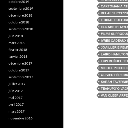
octobre 2019
CARTOMANIA AT
septembre 2019
DELAF SUCCESS
décembre 2018
E DIDAL CULTU
octobre 2018
ELIZABETH TAYL
septembre 2018
FILMS 66 PRODU
juin 2018
IVRES CADEAUX 
mars 2018
JOAILLERIE FEM
février 2018
LAIRD HAMILTON
janvier 2018
LUIS BUÑUEL J
décembre 2017
MICHEL PICCOLI 
octobre 2017
OLIVIER PÈRE MI
septembre 2017
SARAH TAVERNI
juillet 2017
TEAHUPO'O VAGU
juin 2017
VAN CLEEF ARPE
mai 2017
avril 2017
mars 2017
novembre 2016