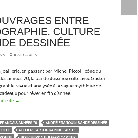
OUVRAGES ENTRE
GRAPHIE, CULTURE
NDE DESSINÉE
025
JEAN COUSIN
 joaillerie, en passant par Michel Piccoli icône du
des années 70, la bande dessinée culte avec Gaston
ographie revue et analysée à la vague mythique de
s cadeaux pour rêver en fin d’année.
ture de
Cinq ouvrages entre photographie, culture et bande dessi
→
FRANÇAIS ANNÉES 70
ANDRÉ FRANQUIN BANDE DESSINÉE
CULTE
ATELIER CARTOGRAPHIK CARTES
 MONDE
BOUCHERON BULGARI CARTIER