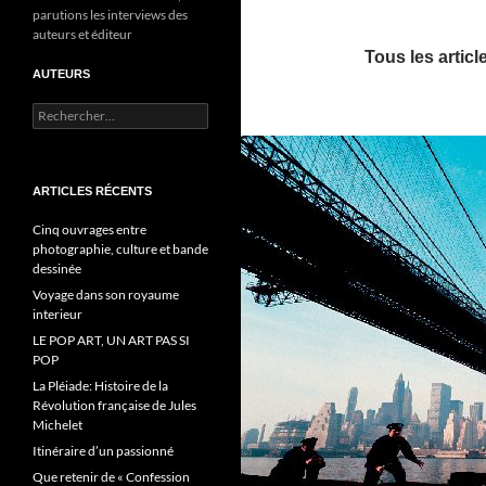
parutions les interviews des
auteurs et éditeur
Tous les artic
AUTEURS
R
e
c
h
e
ARTICLES RÉCENTS
r
c
Cinq ouvrages entre
h
photographie, culture et bande
e
dessinée
r
Voyage dans son royaume
interieur
:
LE POP ART, UN ART PAS SI
POP
La Pléiade: Histoire de la
Révolution française de Jules
Michelet
Itinéraire d’un passionné
Que retenir de « Confession