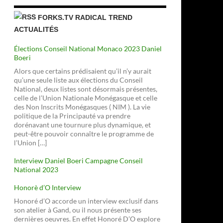
FORKS.TV RADICAL TREND
ACTUALITÉS
Élections Conseil National Monaco 2023 Daniel
Boeri
Alors que certains prédisaient qu’il n’y aurait
qu’une seule liste aux élections du Conseil
National, deux listes sont désormais présentes,
celle de l’Union Nationale Monégasque et celle
des Non Inscrits Monégasques ( NIM ). La vie
politique de la Principauté va prendre
dorénavant une tournure plus dynamique, et
peut-être pouvoir connaître le programme de
l’Union […]
Interview Daniel Boeri Campagne Conseil
née
National 2023
Honorè d’O Interview
Honoré d’O accorde un interview exclusif dans
son atelier à Gand, ou il nous présente ses
dernières oeuvres. En effet Honoré D’O explore