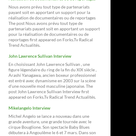
Nous avons prévu tout type de partenariats
payant soit en apportant un support pour la
réalisation de documentaires ou de reportages
The post Nous avons prévu tout type de
partenariats payant soit en apportant un support
pour la réalisation de documentaires ou de
reportages first appeared on Forks.Tv Radical
Trend Actualités.
John Lawrence Sullivan Interview
En choisissant John Lawrence Sullivan , une
figure légendaire du ring de la fin du XIX siècle ,
Arashi Yanagawa, ancien boxeur professionnel
est entré avec dynamisme en 2003 sur la scène
d'une nouvelle mod masculine japonaise. The
post John Lawrence Sullivan Interview first
appeared on Forks.Tv Radical Trend Actualités.
Mikelangelo Interview
Michel Angelo se lance a nouveau dans une
grande aventure, une grande tournée avec le
cirque Bouglione. Son spectacle Baby Blues
débutera à Angoulême le 6 et 7 mars. Dans son