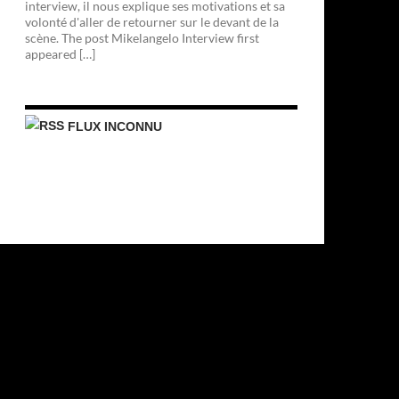
interview, il nous explique ses motivations et sa
volonté d'aller de retourner sur le devant de la
scène. The post Mikelangelo Interview first
appeared […]
FLUX INCONNU