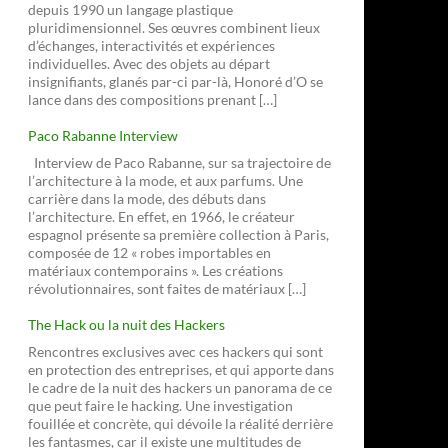
depuis 1990 un langage plastique
pluridimensionnel. Ses œuvres combinent lieux
d’échanges, interactivités et expériences
individuelles. Avec des objets au départ
insignifiants, glanés par-ci par-là, Honoré d’O se
lance dans des compositions prenant […]
Paco Rabanne Interview
Interview de Paco Rabanne, sur sa trajectoire de
l’architecture à la mode, et aux parfums. Une
carrière dans la mode, des débuts dans
l’architecture. En effet, en 1966, le créateur
espagnol présente sa première collection à Paris,
composée de 12 « robes importables en
matériaux contemporains ». Les créations
révolutionnaires, sont faites de matériaux […]
The Hack ou la nuit des Hackers
Rencontres exclusives avec ces hackers qui sont
en protection des entreprises, et qui apporte dans
le cadre de la nuit des hackers un panorama de ce
que peut faire le hacking. Une investigation
fouillée et concrète, qui dévoile la réalité derrière
les fantasmes, car il existe une multitudes de