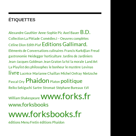
ÉTIQUETTES
B.D.
Alexandre Gauthier
Anne-Sophie Pic
Axel Bauer
Collection La Pléiade
Comédies.I – Oeuvres complètes
Editions Gallimard.
Céline Dion
Edith Piaf
Eléments de Conversations culinaires
Francis Kurkdjian
Freud
gastronomie
Heidegger
horticulture
Jardins de Jardiniers
Jean-Jacques Goldman
Jean Graton
la foi
la morale
Land Art
La Playlist des philosophes
le bonheur
le mystère
Levinas
livre
Lucrèce
Marianne Chaillan
Michel Onfray
Nietzsche
Phaidon
politique
Pascal Ory
Platon
Reiko Sekiguchi
Sartre
Stromaë
Stéphane Bureaux
t.VI
www.forks.fr
William Shakespeare
www.forksbooks
www.forksbooks.fr
éditions Menu Fretin
éditions Phaidon