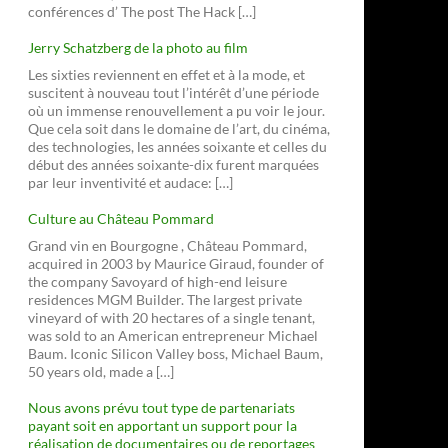
conférences d’ The post The Hack […]
Jerry Schatzberg de la photo au film
Les sixties reviennent en effet et à la mode, et
suscitent à nouveau tout l’intérêt d’une période
où un immense renouvellement a pu voir le jour.
Que cela soit dans le domaine de l’art, du cinéma,
des technologies, les années soixante et celles du
début des années soixante-dix furent marquées
par leur inventivité et audace: […]
Culture au Château Pommard
Grand vin en Bourgogne , Château Pommard,
acquired in 2003 by Maurice Giraud, founder of
the company Savoyard of high-end leisure
residences MGM Builder. The largest private
vineyard of with 20 hectares of a single tenant,
was sold to an American entrepreneur Michael
Baum. Iconic Silicon Valley boss, Michael Baum,
50 years old, made a […]
Nous avons prévu tout type de partenariats
payant soit en apportant un support pour la
réalisation de documentaires ou de reportages