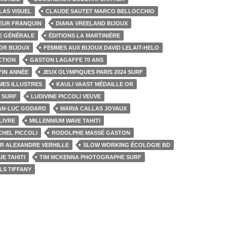
LAS VISUEL
CLAUDE SAUTET MARCO BELLOCCHIO
EUR FRANQUIN
DIANA VREELAND BIJOUX
RE GÉNÉRALE
ÉDITIONS LA MARTINIÈRE
OR BIJOUX
FEMMES AUX BIJOUX DAVID LELAIT-HELO
CTION
GASTON LAGAFFE 70 ANS
FIN ANNÉE
JEUX OLYMPIQUES PARIS 2024 SURF
MES ILLUSTRES
KAULI VAAST MÉDAILLE OR
 SURF
LUDIVINE PICCOLI VEUVE
EAN-LUC GODARD
MARIA CALLAS JOYAUX
LIVRE
MILLENNIUM WAVE TAHITI
CHEL PICCOLI
RODOLPHE MASSÉ GASTON
ER ALEXANDRE VERHILLE
SLOW WORKING ÉCOLOGIE BD
E TAHITI
TIM MCKENNA PHOTOGRAPHE SURF
LS TIFFANY