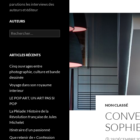
parutions les interviews des
auteurs et éditeur
AUTEURS
R
e
c
h
e
ARTICLES RÉCENTS
r
c
Cinq ouvrages entre
h
photographie, culture et bande
e
dessinée
r
Voyage dans son royaume
interieur
:
LE POP ART, UN ART PAS SI
POP
NON CLASSÉ
La Pléiade: Histoire de la
CONVE
Révolution française de Jules
Michelet
SOPHIE
Itinéraire d’un passionné
Que retenir de « Confession
29 DÉCEMBRE 2