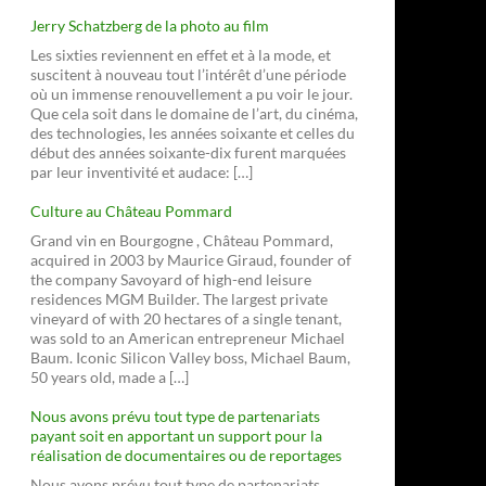
Jerry Schatzberg de la photo au film
Les sixties reviennent en effet et à la mode, et
suscitent à nouveau tout l’intérêt d’une période
où un immense renouvellement a pu voir le jour.
Que cela soit dans le domaine de l’art, du cinéma,
des technologies, les années soixante et celles du
début des années soixante-dix furent marquées
par leur inventivité et audace: […]
Culture au Château Pommard
Grand vin en Bourgogne , Château Pommard,
acquired in 2003 by Maurice Giraud, founder of
the company Savoyard of high-end leisure
residences MGM Builder. The largest private
vineyard of with 20 hectares of a single tenant,
was sold to an American entrepreneur Michael
Baum. Iconic Silicon Valley boss, Michael Baum,
50 years old, made a […]
Nous avons prévu tout type de partenariats
payant soit en apportant un support pour la
réalisation de documentaires ou de reportages
Nous avons prévu tout type de partenariats