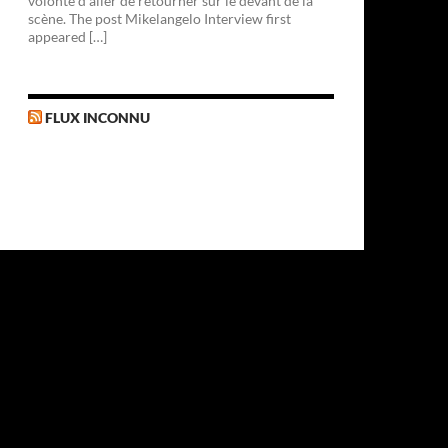
volonté d'aller de retourner sur le devant de la
scène. The post Mikelangelo Interview first
appeared […]
FLUX INCONNU