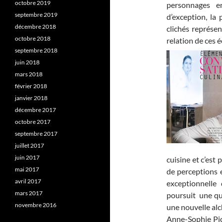
octobre 2019
personnages e
septembre 2019
d’exception, la
décembre 2018
clichés représe
octobre 2018
relation de ces 
septembre 2018
juin 2018
mars 2018
février 2018
janvier 2018
décembre 2017
octobre 2017
septembre 2017
juillet 2017
juin 2017
cuisine et c’est
mai 2017
de perceptions e
avril 2017
exceptionnelle
mars 2017
poursuit une quê
novembre 2016
une nouvelle alc
Anne-Sophie Pic