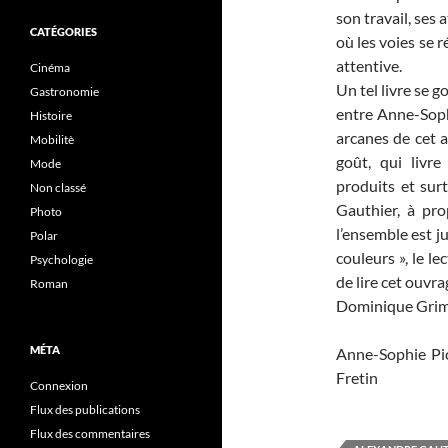
son travail, ses
CATÉGORIES
où les voies se
attentive.
Cinéma
Un tel livre se 
Gastronomie
entre Anne-Soph
Histoire
arcanes de cet 
Mobilitè
goût, qui livr
Mode
produits et surt
Non classé
Gauthier, à pr
Photo
l’ensemble est ju
Polar
couleurs », le l
Psychologie
de lire cet ouvra
Roman
Dominique Grim
MÉTA
Anne-Sophie Pi
Fretin
Connexion
Flux des publications
Flux des commentaires