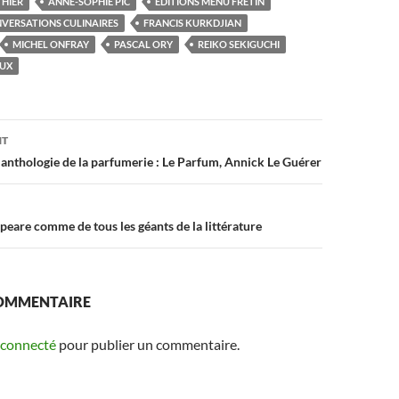
HIER
ANNE-SOPHIE PIC
ÉDITIONS MENU FRETIN
VERSATIONS CULINAIRES
FRANCIS KURKDJIAN
MICHEL ONFRAY
PASCAL ORY
REIKO SEKIGUCHI
AUX
NT
on
anthologie de la parfumerie : Le Parfum, Annick Le Guérer
speare comme de tous les géants de la littérature
COMMENTAIRE
 connecté
pour publier un commentaire.