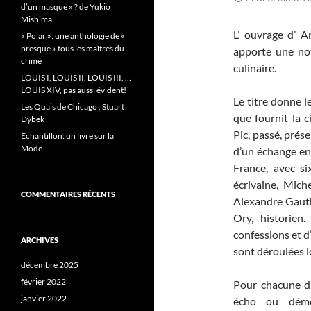
d’un masque » ? de Yukio
Mishima
L’ ouvrage d’ A
« Polar »: une anthologie de «
presque » tous les maîtres du
apporte une not
crime
culinaire.
LOUIS I, LOUIS II, LOUIS III, …
LOUIS XIV, pas aussi évident!
Le titre donne l
Les Quais de Chicago , Stuart
que fournit la c
Dybek
Pic, passé, prése
Echantillon: un livre sur la
Mode
d’un échange ent
France, avec si
écrivaine, Mich
COMMENTAIRES RÉCENTS
Alexandre Gauthi
Ory, historie
confessions et d
ARCHIVES
sont déroulées lo
décembre 2025
février 2022
Pour chacune d’
janvier 2022
écho ou démo