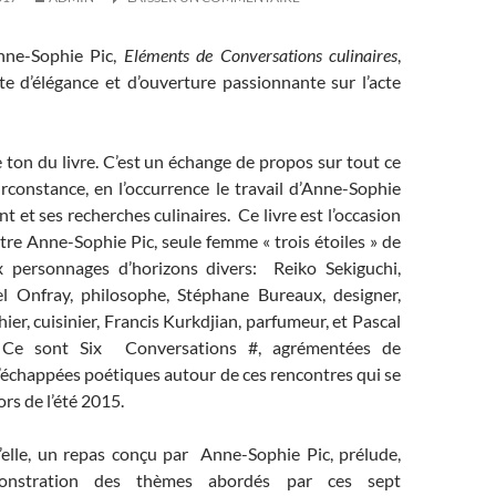
nne-Sophie Pic,
Eléments de Conversations culinaires
,
e d’élégance et d’ouverture passionnante sur l’acte
e ton du livre. C’est un échange de propos sur tout ce
irconstance, en l’occurrence le travail d’Anne-Sophie
nt et ses recherches culinaires. Ce livre est l’occasion
re Anne-Sophie Pic, seule femme « trois étoiles » de
x personnages d’horizons divers: Reiko Sekiguchi,
el Onfray, philosophe, Stéphane Bureaux, designer,
er, cuisinier, Francis Kurkdjian, parfumeur, et Pascal
n. Ce sont Six Conversations #, agrémentées de
’échappées poétiques autour de ces rencontres qui se
rs de l’été 2015.
elle, un repas conçu par Anne-Sophie Pic, prélude,
nstration des thèmes abordés par ces sept