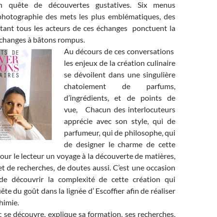
n quête de découvertes gustatives. Six menus
 photographie des mets les plus emblématiques, des
ntant tous les acteurs de ces échanges ponctuent la
échanges à bâtons
rompus.
Au décours de ces conversations
les enjeux de la création culinaire
se dévoilent dans une singulière
chatoiement de parfums,
d’ingrédients, et de points de
vue, Chacun des interlocuteurs
apprécie avec son style, qui de
parfumeur, qui de philosophe, qui
de designer le charme de cette
 pour le lecteur un voyage à la découverte de matières,
t de recherches, de doutes aussi. C’est une occasion
 de découvrir la complexité de cette création qui
te du goût dans la lignée d’ Escoffier afin de réaliser
himie.
 se découvre, explique sa formation, ses recherches,