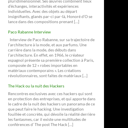
pluridimensionnel. Ses œuvres combinent lieux
d’échanges, interactivités et expériences
individuelles. Avec des objets au départ
insignifiants, glanés par-ci par-là, Honoré d’O se
lance dans des compositions prenant […]
Paco Rabanne Interview
Interview de Paco Rabanne, sur sa trajectoire de
l’architecture à la mode, et aux parfums. Une
carrière dans la mode, des débuts dans
l’architecture. En effet, en 1966, le créateur
espagnol présente sa première collection à Paris,
composée de 12 « robes importables en
matériaux contemporains ». Les créations
révolutionnaires, sont faites de matériaux […]
The Hack ou la nuit des Hackers
Rencontres exclusives avec ces hackers qui sont
en protection des entreprises, et qui apporte dans
le cadre de la nuit des hackers un panorama de ce
que peut faire le hacking. Une investigation
fouillée et concrète, qui dévoile la réalité derrière
les fantasmes, car il existe une multitudes de
conférences d’ The post The Hack […]