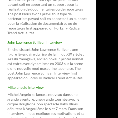
payant soit en apportant un support pour la
réalisation de documentaires ou de reportages
The post Nous avons prévu tout type de
partenariats payant soit en apportant un support
pour la réalisation de documentaires ou de
reportages first appeared on Forks.Tv Radical
Trend Actualités.
John Lawrence Sullivan Interview
En choisissant John Lawrence Sullivan , une
figure légendaire du ring de la fin du XIX siècle ,
Arashi Yanagawa, ancien boxeur professionnel
est entré avec dynamisme en 2003 sur la scène
d'une nouvelle mod masculine japonaise. The
post John Lawrence Sullivan Interview first
appeared on Forks.Tv Radical Trend Actualités.
Mikelangelo Interview
Michel Angelo se lance a nouveau dans une
grande aventure, une grande tournée avec le
cirque Bouglione. Son spectacle Baby Blues
débutera à Angoulême le 6 et 7 mars. Dans son
interview, il nous explique ses motivations et sa