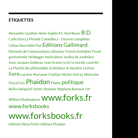
ÉTIQUETTES
B.D.
Alexandre Gauthier
Anne-Sophie Pic
Axel Bauer
Collection La Pléiade
Comédies.I – Oeuvres complètes
Editions Gallimard.
Céline Dion
Edith Piaf
Eléments de Conversations culinaires
Francis Kurkdjian
Freud
gastronomie
Heidegger
horticulture
Jardins de Jardiniers
Jean-Jacques Goldman
Jean Graton
la foi
la morale
Land Art
La Playlist des philosophes
le bonheur
le mystère
Levinas
livre
Lucrèce
Marianne Chaillan
Michel Onfray
Nietzsche
Phaidon
politique
Pascal Ory
Platon
Reiko Sekiguchi
Sartre
Stromaë
Stéphane Bureaux
t.VI
www.forks.fr
William Shakespeare
www.forksbooks
www.forksbooks.fr
éditions Menu Fretin
éditions Phaidon