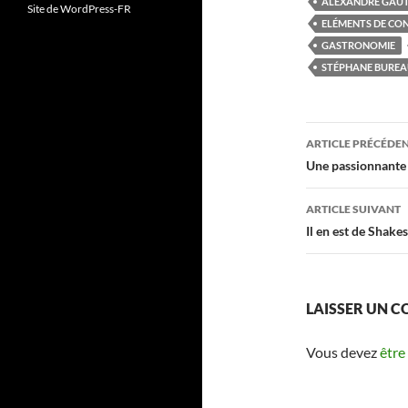
ALEXANDRE GAUT
Site de WordPress-FR
ELÉMENTS DE CON
GASTRONOMIE
STÉPHANE BURE
ARTICLE PRÉCÉDE
Navigati
Une passionnante 
des
ARTICLE SUIVANT
articles
Il en est de Shake
LAISSER UN 
Vous devez
être