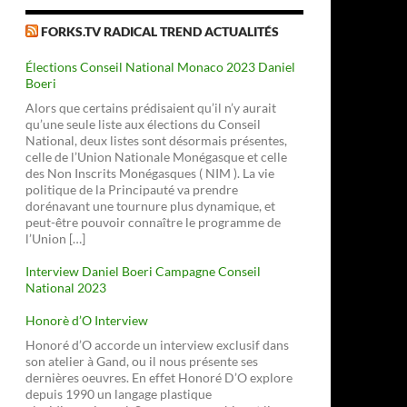
FORKS.TV RADICAL TREND ACTUALITÉS
Élections Conseil National Monaco 2023 Daniel
Boeri
Alors que certains prédisaient qu’il n’y aurait
qu’une seule liste aux élections du Conseil
National, deux listes sont désormais présentes,
celle de l’Union Nationale Monégasque et celle
des Non Inscrits Monégasques ( NIM ). La vie
politique de la Principauté va prendre
dorénavant une tournure plus dynamique, et
peut-être pouvoir connaître le programme de
l’Union […]
Interview Daniel Boeri Campagne Conseil
National 2023
Honorè d’O Interview
Honoré d’O accorde un interview exclusif dans
son atelier à Gand, ou il nous présente ses
dernières oeuvres. En effet Honoré D’O explore
depuis 1990 un langage plastique