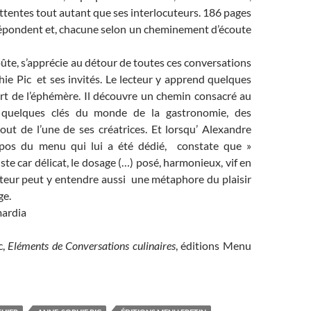
 attentes tout autant que ses interlocuteurs. 186 pages
 répondent et, chacune selon un cheminement d’écoute
goûte, s’apprécie au détour de toutes ces conversations
ie Pic et ses invités. Le lecteur y apprend quelques
art de l’éphémère. Il découvre un chemin consacré au
e quelques clés du monde de la gastronomie, des
out de l’une de ses créatrices. Et lorsqu’ Alexandre
opos du menu qui lui a été dédié, constate que »
ste car délicat, le dosage (…) posé, harmonieux, vif en
ecteur peut y entendre aussi une métaphore du plaisir
ge.
ardia
c,
Eléments de Conversations culinaires
, éditions Menu