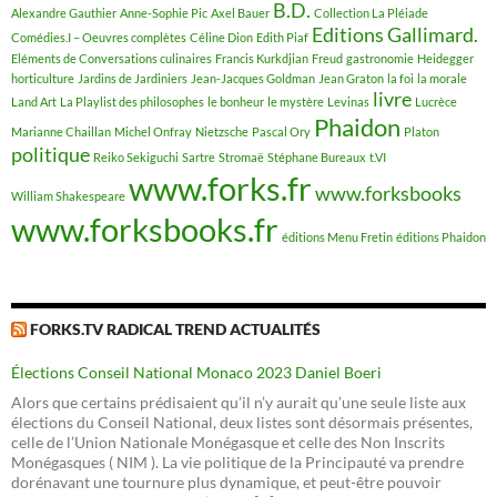
B.D.
Alexandre Gauthier
Anne-Sophie Pic
Axel Bauer
Collection La Pléiade
Editions Gallimard.
Comédies.I – Oeuvres complètes
Céline Dion
Edith Piaf
Eléments de Conversations culinaires
Francis Kurkdjian
Freud
gastronomie
Heidegger
horticulture
Jardins de Jardiniers
Jean-Jacques Goldman
Jean Graton
la foi
la morale
livre
Land Art
La Playlist des philosophes
le bonheur
le mystère
Levinas
Lucrèce
Phaidon
Marianne Chaillan
Michel Onfray
Nietzsche
Pascal Ory
Platon
politique
Reiko Sekiguchi
Sartre
Stromaë
Stéphane Bureaux
t.VI
www.forks.fr
www.forksbooks
William Shakespeare
www.forksbooks.fr
éditions Menu Fretin
éditions Phaidon
FORKS.TV RADICAL TREND ACTUALITÉS
Élections Conseil National Monaco 2023 Daniel Boeri
Alors que certains prédisaient qu’il n’y aurait qu’une seule liste aux
élections du Conseil National, deux listes sont désormais présentes,
celle de l’Union Nationale Monégasque et celle des Non Inscrits
Monégasques ( NIM ). La vie politique de la Principauté va prendre
dorénavant une tournure plus dynamique, et peut-être pouvoir