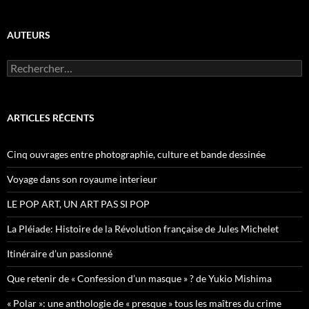
AUTEURS
R
e
c
h
e
ARTICLES RÉCENTS
r
c
h
Cinq ouvrages entre photographie, culture et bande dessinée
e
r
Voyage dans son royaume interieur
:
LE POP ART, UN ART PAS SI POP
La Pléiade: Histoire de la Révolution française de Jules Michelet
Itinéraire d’un passionné
Que retenir de « Confession d’un masque » ? de Yukio Mishima
« Polar »: une anthologie de « presque » tous les maîtres du crime