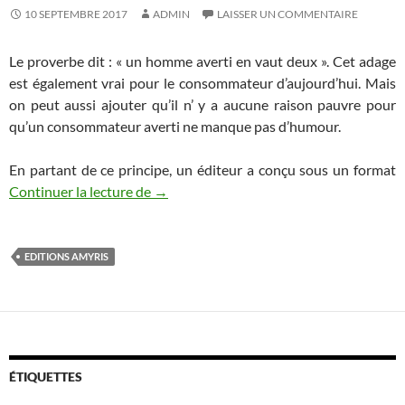
10 SEPTEMBRE 2017
ADMIN
LAISSER UN COMMENTAIRE
Le proverbe dit : « un homme averti en vaut deux ». Cet adage
est également vrai pour le consommateur d’aujourd’hui. Mais
on peut aussi ajouter qu’il n’ y a aucune raison pauvre pour
qu’un consommateur averti ne manque pas d’humour.
En partant de ce principe, un éditeur a conçu sous un format
Continuer la lecture de
Un consommateur averti en vaut… plus 
→
EDITIONS AMYRIS
ÉTIQUETTES