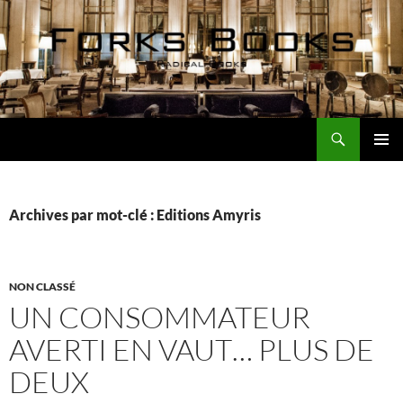
Aller
au
contenu
Recherche
Forks Books Actualités
MENU
PRINCI
Archives par mot-clé : Editions Amyris
NON CLASSÉ
UN CONSOMMATEUR
AVERTI EN VAUT… PLUS DE
DEUX