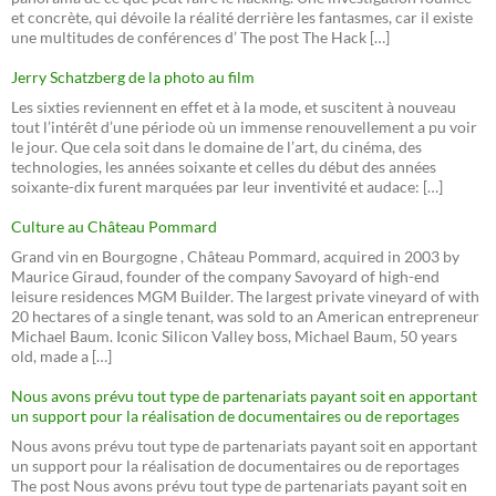
et concrète, qui dévoile la réalité derrière les fantasmes, car il existe
une multitudes de conférences d’ The post The Hack […]
Jerry Schatzberg de la photo au film
Les sixties reviennent en effet et à la mode, et suscitent à nouveau
tout l’intérêt d’une période où un immense renouvellement a pu voir
le jour. Que cela soit dans le domaine de l’art, du cinéma, des
technologies, les années soixante et celles du début des années
soixante-dix furent marquées par leur inventivité et audace: […]
Culture au Château Pommard
Grand vin en Bourgogne , Château Pommard, acquired in 2003 by
Maurice Giraud, founder of the company Savoyard of high-end
leisure residences MGM Builder. The largest private vineyard of with
20 hectares of a single tenant, was sold to an American entrepreneur
Michael Baum. Iconic Silicon Valley boss, Michael Baum, 50 years
old, made a […]
Nous avons prévu tout type de partenariats payant soit en apportant
un support pour la réalisation de documentaires ou de reportages
Nous avons prévu tout type de partenariats payant soit en apportant
un support pour la réalisation de documentaires ou de reportages
The post Nous avons prévu tout type de partenariats payant soit en