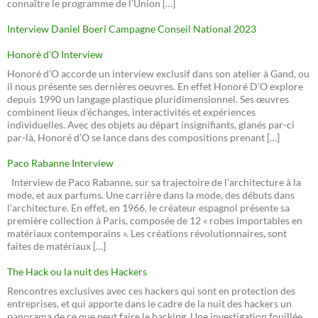
connaître le programme de l’Union […]
Interview Daniel Boeri Campagne Conseil National 2023
Honorè d’O Interview
Honoré d’O accorde un interview exclusif dans son atelier à Gand, ou
il nous présente ses dernières oeuvres. En effet Honoré D’O explore
depuis 1990 un langage plastique pluridimensionnel. Ses œuvres
combinent lieux d’échanges, interactivités et expériences
individuelles. Avec des objets au départ insignifiants, glanés par-ci
par-là, Honoré d’O se lance dans des compositions prenant […]
Paco Rabanne Interview
Interview de Paco Rabanne, sur sa trajectoire de l’architecture à la
mode, et aux parfums. Une carrière dans la mode, des débuts dans
l’architecture. En effet, en 1966, le créateur espagnol présente sa
première collection à Paris, composée de 12 « robes importables en
matériaux contemporains ». Les créations révolutionnaires, sont
faites de matériaux […]
The Hack ou la nuit des Hackers
Rencontres exclusives avec ces hackers qui sont en protection des
entreprises, et qui apporte dans le cadre de la nuit des hackers un
panorama de ce que peut faire le hacking. Une investigation fouillée