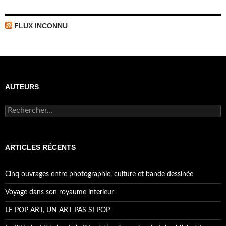
FLUX INCONNU
AUTEURS
R
e
c
h
e
ARTICLES RÉCENTS
r
c
h
Cinq ouvrages entre photographie, culture et bande dessinée
e
r
Voyage dans son royaume interieur
:
LE POP ART, UN ART PAS SI POP