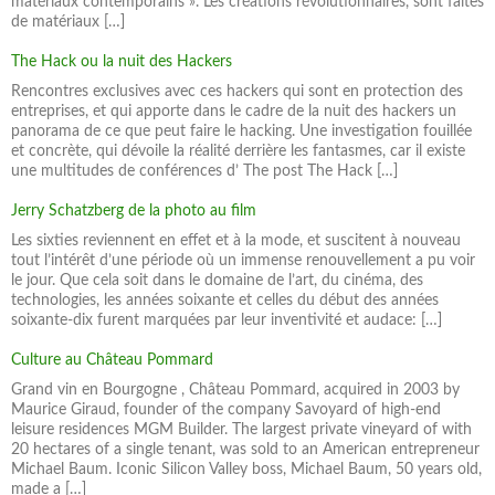
matériaux contemporains ». Les créations révolutionnaires, sont faites
de matériaux […]
The Hack ou la nuit des Hackers
Rencontres exclusives avec ces hackers qui sont en protection des
entreprises, et qui apporte dans le cadre de la nuit des hackers un
panorama de ce que peut faire le hacking. Une investigation fouillée
et concrète, qui dévoile la réalité derrière les fantasmes, car il existe
une multitudes de conférences d’ The post The Hack […]
Jerry Schatzberg de la photo au film
Les sixties reviennent en effet et à la mode, et suscitent à nouveau
tout l’intérêt d’une période où un immense renouvellement a pu voir
le jour. Que cela soit dans le domaine de l’art, du cinéma, des
technologies, les années soixante et celles du début des années
soixante-dix furent marquées par leur inventivité et audace: […]
Culture au Château Pommard
Grand vin en Bourgogne , Château Pommard, acquired in 2003 by
Maurice Giraud, founder of the company Savoyard of high-end
leisure residences MGM Builder. The largest private vineyard of with
20 hectares of a single tenant, was sold to an American entrepreneur
Michael Baum. Iconic Silicon Valley boss, Michael Baum, 50 years old,
made a […]