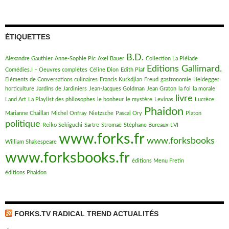
ÉTIQUETTES
B.D.
Alexandre Gauthier
Anne-Sophie Pic
Axel Bauer
Collection La Pléiade
Editions Gallimard.
Comédies.I – Oeuvres complètes
Céline Dion
Edith Piaf
Eléments de Conversations culinaires
Francis Kurkdjian
Freud
gastronomie
Heidegger
horticulture
Jardins de Jardiniers
Jean-Jacques Goldman
Jean Graton
la foi
la morale
livre
Land Art
La Playlist des philosophes
le bonheur
le mystère
Levinas
Lucrèce
Phaidon
Marianne Chaillan
Michel Onfray
Nietzsche
Pascal Ory
Platon
politique
Reiko Sekiguchi
Sartre
Stromaë
Stéphane Bureaux
t.VI
www.forks.fr
www.forksbooks
William Shakespeare
www.forksbooks.fr
éditions Menu Fretin
éditions Phaidon
FORKS.TV RADICAL TREND ACTUALITÉS