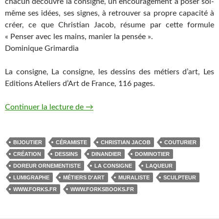
chacun découvre la consigne, un encouragement à poser soi-
même ses idées, ses signes, à retrouver sa propre capacité à
créer, ce que Christian Jacob, résume par cette formule
« Penser avec les mains, manier la pensée ».
Dominique Grimardia
La consigne, La consigne, les dessins des métiers d’art, Les
Editions Ateliers d’Art de France, 116 pages.
Continuer la lecture de
LA CONSIGNE
→
BIJOUTIER
CÉRAMISTE
CHRISTIAN JACOB
COUTURIER
CRÉATION
DESSINS
DINANDIER
DOMINOTIER
DOREUR ORNEMENTISTE
LA CONSIGNE
LAQUEUR
LUMIGRAPHE
MÉTIERS D'ART
MURALISTE
SCULPTEUR
WWW.FORKS.FR
WWW.FORKSBOOKS.FR