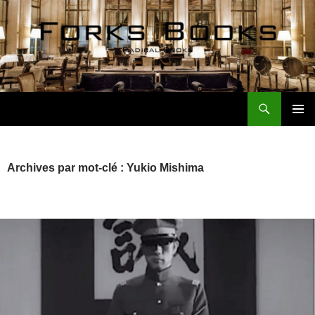
Aller
au
contenu
Recherche
Forks Books Actualités
MENU
PRINCI
Archives par mot-clé : Yukio Mishima