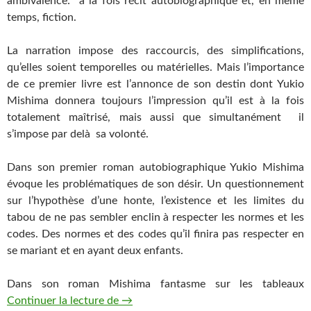
ambivalence: à la fois récit autobiographique et, en même
temps, fiction.
La narration impose des raccourcis, des simplifications,
qu’elles soient temporelles ou matérielles. Mais l’importance
de ce premier livre est l’annonce de son destin dont Yukio
Mishima donnera toujours l’impression qu’il est à la fois
totalement maîtrisé, mais aussi que simultanément il
s’impose par delà sa volonté.
Dans son premier roman autobiographique Yukio Mishima
évoque les problématiques de son désir. Un questionnement
sur l’hypothèse d’une honte, l’existence et les limites du
tabou de ne pas sembler enclin à respecter les normes et les
codes. Des normes et des codes qu’il finira pas respecter en
se mariant et en ayant deux enfants.
Dans son roman Mishima fantasme sur les tableaux
Continuer la lecture de
Que retenir de « Confession d’un masq
→