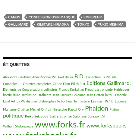
CAMUS
CONFESSION D’UN MASQUE
EMPEREUR
GALLIMARD
KIMITAKE HIRAOKA
TOKYO
YUKIO MISHIMA
ÉTIQUETTES
B.D.
Alexandre Gauthier
Anne-Sophie Pic
Axel Bauer
Collection La Pléiade
Editions Gallimard.
Comédies.I – Oeuvres complètes
Céline Dion
Edith Piaf
Eléments de Conversations culinaires
Francis Kurkdjian
Freud
gastronomie
Heidegger
horticulture
Jardins de Jardiniers
Jean-Jacques Goldman
Jean Graton
la foi
la morale
livre
Land Art
La Playlist des philosophes
le bonheur
le mystère
Levinas
Lucrèce
Phaidon
Marianne Chaillan
Michel Onfray
Nietzsche
Pascal Ory
Platon
politique
Reiko Sekiguchi
Sartre
Stromaë
Stéphane Bureaux
t.VI
www.forks.fr
www.forksbooks
William Shakespeare