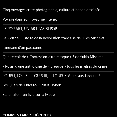
r
c
h
Cinq ouvrages entre photographie, culture et bande dessinée
e
r
Voyage dans son royaume interieur
:
LE POP ART, UN ART PAS SI POP
La Pléiade: Histoire de la Révolution française de Jules Michelet
Itinéraire d’un passionné
Que retenir de « Confession d’un masque » ? de Yukio Mishima
« Polar »: une anthologie de « presque » tous les maîtres du crime
LOUIS I, LOUIS II, LOUIS III, … LOUIS XIV, pas aussi évident!
Les Quais de Chicago , Stuart Dybek
Echantillon: un livre sur la Mode
COMMENTAIRES RÉCENTS