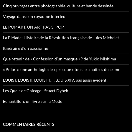
h
Cinq ouvrages entre photographie, culture et bande dessinée
e
r
Voyage dans son royaume interieur
:
LE POP ART, UN ART PAS SI POP
La Pléiade: Histoire de la Révolution française de Jules Michelet
Itinéraire d’un passionné
Que retenir de « Confession d’un masque » ? de Yukio Mishima
« Polar »: une anthologie de « presque » tous les maîtres du crime
LOUIS I, LOUIS II, LOUIS III, … LOUIS XIV, pas aussi évident!
Les Quais de Chicago , Stuart Dybek
Echantillon: un livre sur la Mode
COMMENTAIRES RÉCENTS