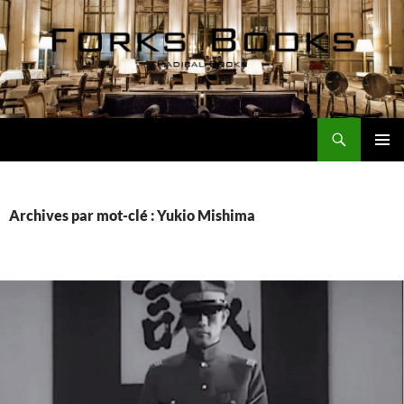
Aller
au
contenu
Recherche
Forks Books Actualités
MENU
PRINCI
Archives par mot-clé : Yukio Mishima