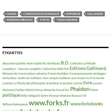
CAMUS
CONFESSION D’UN MASQUE
EMPEREUR
GALLIMARD
KIMITAKE HIRAOKA
TOKYO
YUKIO MISHIMA
ÉTIQUETTES
B.D.
Alexandre Gauthier
Anne-Sophie Pic
Axel Bauer
Collection La Pléiade
Editions Gallimard.
Comédies.I – Oeuvres complètes
Céline Dion
Edith Piaf
Eléments de Conversations culinaires
Francis Kurkdjian
Freud
gastronomie
Heidegger
horticulture
Jardins de Jardiniers
Jean-Jacques Goldman
Jean Graton
la foi
la morale
livre
Land Art
La Playlist des philosophes
le bonheur
le mystère
Levinas
Lucrèce
Phaidon
Marianne Chaillan
Michel Onfray
Nietzsche
Pascal Ory
Platon
politique
Reiko Sekiguchi
Sartre
Stromaë
Stéphane Bureaux
t.VI
www.forks.fr
www.forksbooks
William Shakespeare