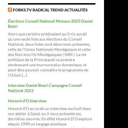
FORKS.TV RADICAL TREND ACTUALITÉS
Élections Conseil National Monaco 2023 Daniel
Boeri
Alors que certains prédisaient qu’il n’y aurait
qu’une seule liste aux élections du Conseil
National, deux listes sont désormais présentes,
celle de l’Union Nationale Monégasque et celle
des Non Inscrits Monégasques ( NIM ). La vie
politique de la Principauté va prendre
dorénavant une tournure plus dynamique, et
peut-être pouvoir connaître le programme de
l’Union […]
Interview Daniel Boeri Campagne Conseil
National 2023
Honorè d’O Interview
Honoré d’O accorde un interview exclusif dans
son atelier à Gand, ou il nous présente ses
dernières oeuvres. En effet Honoré D’O explore
depuis 1990 un langage plastique