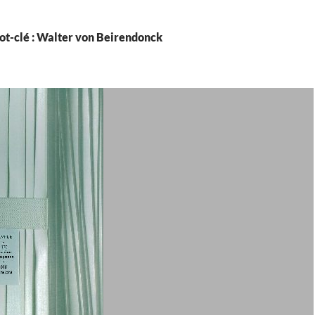
ot-clé : Walter von Beirendonck