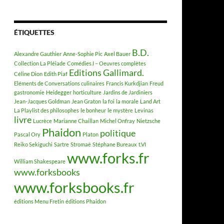
ÉTIQUETTES
B.D.
Alexandre Gauthier
Anne-Sophie Pic
Axel Bauer
Collection La Pléiade
Comédies.I – Oeuvres complètes
Editions Gallimard.
Céline Dion
Edith Piaf
Eléments de Conversations culinaires
Francis Kurkdjian
Freud
gastronomie
Heidegger
horticulture
Jardins de Jardiniers
Jean-Jacques Goldman
Jean Graton
la foi
la morale
Land Art
La Playlist des philosophes
le bonheur
le mystère
Levinas
livre
Lucrèce
Marianne Chaillan
Michel Onfray
Nietzsche
Phaidon
politique
Pascal Ory
Platon
Reiko Sekiguchi
Sartre
Stromaë
Stéphane Bureaux
t.VI
www.forks.fr
William Shakespeare
www.forksbooks
www.forksbooks.fr
éditions Menu Fretin
éditions Phaidon