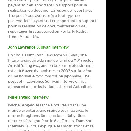
payant soit en apportant un support pour la
réalisation de documentaires ou de reportages
The post Nous avons prévu tout type de
partenariats payant soit en apportant un support
pour la réalisation de documentaires ou de
reportages first appeared on Forks.Tv Radical
Trend Actualités.
John Lawrence Sullivan Interview
En choisissant John Lawrence Sullivan , une
figure légendaire du ring de la fin du XIX siècle ,
Arashi Yanagawa, ancien boxeur professionnel
est entré avec dynamisme en 2003 sur la scène
d'une nouvelle mod masculine japonaise. The
post John Lawrence Sullivan Interview first
appeared on Forks.Tv Radical Trend Actualités.
Mikelangelo Interview
Michel Angelo se lance a nouveau dans une
grande aventure, une grande tournée avec le
cirque Bouglione. Son spectacle Baby Blues
débutera à Angoulême le 6 et 7 mars. Dans son
interview, il nous explique ses motivations et sa