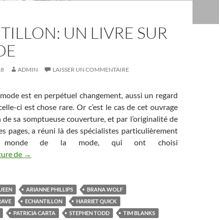
ILLON: UN LIVRE SUR
DE
18
ADMIN
LAISSER UN COMMENTAIRE
mode est en perpétuel changement, aussi un regard
elle-ci est chose rare. Or c’est le cas de cet ouvrage
 de sa somptueuse couverture, et par l’originalité de
s pages, a réuni là des spécialistes particulièrement
 monde de la mode, qui ont choisi
ture de
Echantillon: un livre sur la Mode
→
UEEN
ARIANNE PHILLIPS
BRANA WOLF
RAVE
ECHANTILLON
HARRIET QUICK
PATRICIA CARTA
STEPHEN TODD
TIM BLANKS