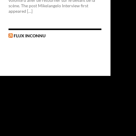
volonté d'aller de retourner sur le devant de la
scène. The post Mikelangelo Interview first
appeared […]
FLUX INCONNU