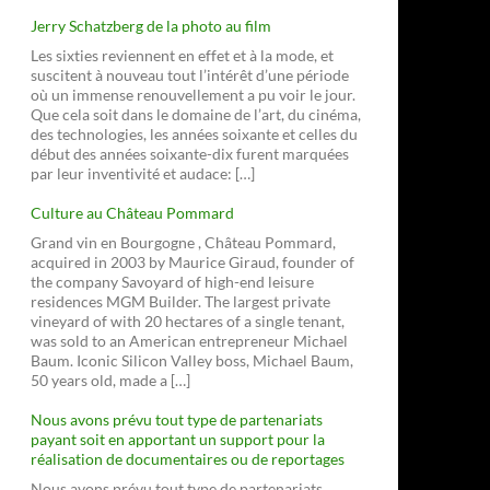
Jerry Schatzberg de la photo au film
Les sixties reviennent en effet et à la mode, et
suscitent à nouveau tout l’intérêt d’une période
où un immense renouvellement a pu voir le jour.
Que cela soit dans le domaine de l’art, du cinéma,
des technologies, les années soixante et celles du
début des années soixante-dix furent marquées
par leur inventivité et audace: […]
Culture au Château Pommard
Grand vin en Bourgogne , Château Pommard,
acquired in 2003 by Maurice Giraud, founder of
the company Savoyard of high-end leisure
residences MGM Builder. The largest private
vineyard of with 20 hectares of a single tenant,
was sold to an American entrepreneur Michael
Baum. Iconic Silicon Valley boss, Michael Baum,
50 years old, made a […]
Nous avons prévu tout type de partenariats
payant soit en apportant un support pour la
réalisation de documentaires ou de reportages
Nous avons prévu tout type de partenariats