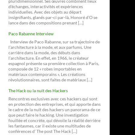
pluridimensionnel. Ses œuvres combinent lieux
d’échanges, interactivités et expériences
individuelles. Avec des objets au départ
insignifiants, glanés par-ci par-là, Honoré d’O se
lance dans des compositions prenant […]
Paco Rabanne Interview
Interview de Paco Rabanne, sur sa trajectoire de
l’architecture à la mode, et aux parfums. Une
carrière dans la mode, des débuts dans
l’architecture. En effet, en 1966, le créateur
espagnol présente sa première collection à Paris,
composée de 12 « robes importables en
matériaux contemporains ». Les créations
révolutionnaires, sont faites de matériaux […]
The Hack ou la nuit des Hackers
Rencontres exclusives avec ces hackers qui sont
en protection des entreprises, et qui apporte dans
le cadre de la nuit des hackers un panorama de ce
que peut faire le hacking. Une investigation
fouillée et concrète, qui dévoile la réalité derrière
les fantasmes, car il existe une multitudes de
conférences d’ The post The Hack […]