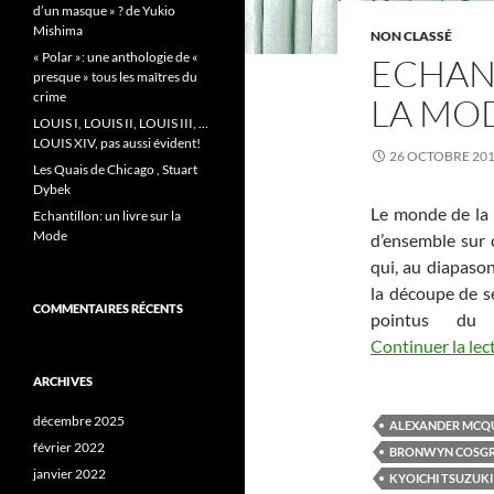
d’un masque » ? de Yukio
Mishima
NON CLASSÉ
« Polar »: une anthologie de «
ECHANT
presque » tous les maîtres du
crime
LA MO
LOUIS I, LOUIS II, LOUIS III, …
LOUIS XIV, pas aussi évident!
26 OCTOBRE 20
Les Quais de Chicago , Stuart
Dybek
Le monde de la 
Echantillon: un livre sur la
Mode
d’ensemble sur c
qui, au diapason
la découpe de se
COMMENTAIRES RÉCENTS
pointus du
Continuer la lec
ARCHIVES
décembre 2025
ALEXANDER MCQ
février 2022
BRONWYN COSG
janvier 2022
KYOICHI TSUZUKI