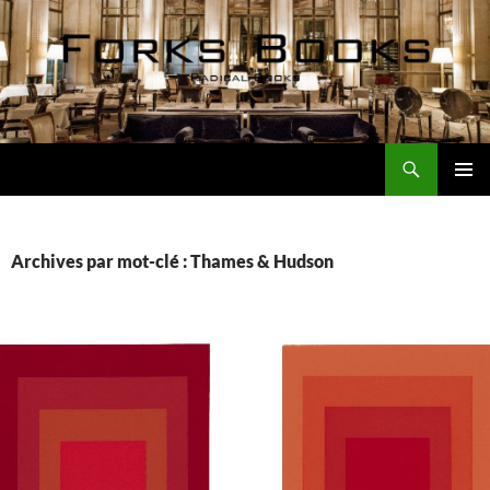
Aller
au
contenu
Recherche
Forks Books Actualités
MENU
PRINCI
Archives par mot-clé : Thames & Hudson