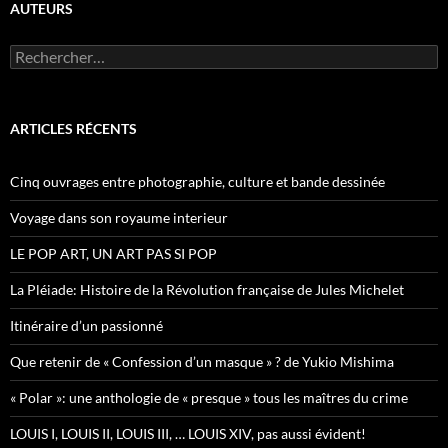
AUTEURS
R
e
c
h
e
ARTICLES RÉCENTS
r
c
h
Cinq ouvrages entre photographie, culture et bande dessinée
e
r
Voyage dans son royaume interieur
:
LE POP ART, UN ART PAS SI POP
La Pléiade: Histoire de la Révolution française de Jules Michelet
Itinéraire d’un passionné
Que retenir de « Confession d’un masque » ? de Yukio Mishima
« Polar »: une anthologie de « presque » tous les maîtres du crime
LOUIS I, LOUIS II, LOUIS III, … LOUIS XIV, pas aussi évident!