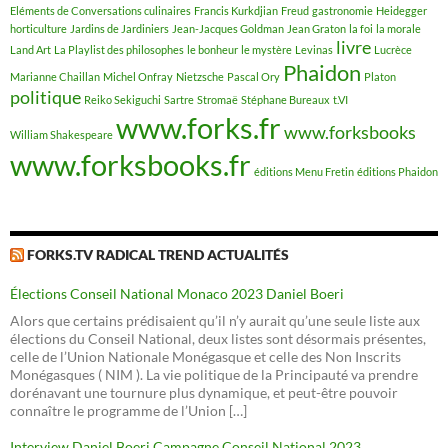
Eléments de Conversations culinaires
Francis Kurkdjian
Freud
gastronomie
Heidegger
horticulture
Jardins de Jardiniers
Jean-Jacques Goldman
Jean Graton
la foi
la morale
livre
Land Art
La Playlist des philosophes
le bonheur
le mystère
Levinas
Lucrèce
Phaidon
Marianne Chaillan
Michel Onfray
Nietzsche
Pascal Ory
Platon
politique
Reiko Sekiguchi
Sartre
Stromaë
Stéphane Bureaux
t.VI
www.forks.fr
www.forksbooks
William Shakespeare
www.forksbooks.fr
éditions Menu Fretin
éditions Phaidon
FORKS.TV RADICAL TREND ACTUALITÉS
Élections Conseil National Monaco 2023 Daniel Boeri
Alors que certains prédisaient qu’il n’y aurait qu’une seule liste aux
élections du Conseil National, deux listes sont désormais présentes,
celle de l’Union Nationale Monégasque et celle des Non Inscrits
Monégasques ( NIM ). La vie politique de la Principauté va prendre
dorénavant une tournure plus dynamique, et peut-être pouvoir
connaître le programme de l’Union […]
Interview Daniel Boeri Campagne Conseil National 2023