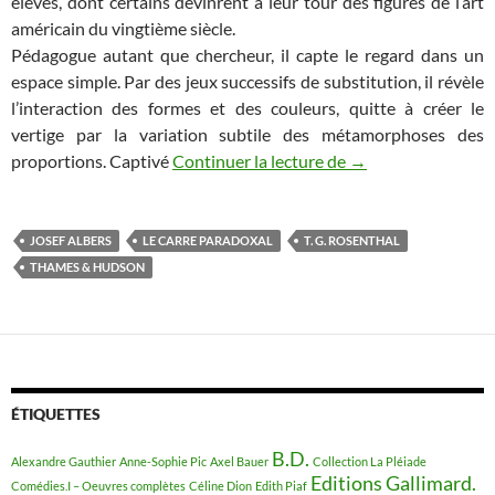
élèves, dont certains devinrent à leur tour des figures de l’art
américain du vingtième siècle.
Pédagogue autant que chercheur, il capte le regard dans un
espace simple. Par des jeux successifs de substitution, il révèle
l’interaction des formes et des couleurs, quitte à créer le
vertige par la variation subtile des métamorphoses des
proportions. Captivé
Continuer la lecture de
ALBERS : LE CAR
→
JOSEF ALBERS
LE CARRE PARADOXAL
T. G. ROSENTHAL
THAMES & HUDSON
ÉTIQUETTES
B.D.
Alexandre Gauthier
Anne-Sophie Pic
Axel Bauer
Collection La Pléiade
Editions Gallimard.
Comédies.I – Oeuvres complètes
Céline Dion
Edith Piaf