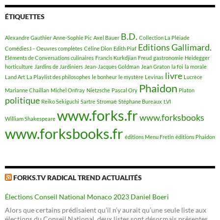
ÉTIQUETTES
B.D.
Alexandre Gauthier
Anne-Sophie Pic
Axel Bauer
Collection La Pléiade
Editions Gallimard.
Comédies.I – Oeuvres complètes
Céline Dion
Edith Piaf
Eléments de Conversations culinaires
Francis Kurkdjian
Freud
gastronomie
Heidegger
horticulture
Jardins de Jardiniers
Jean-Jacques Goldman
Jean Graton
la foi
la morale
livre
Land Art
La Playlist des philosophes
le bonheur
le mystère
Levinas
Lucrèce
Phaidon
Marianne Chaillan
Michel Onfray
Nietzsche
Pascal Ory
Platon
politique
Reiko Sekiguchi
Sartre
Stromaë
Stéphane Bureaux
t.VI
www.forks.fr
www.forksbooks
William Shakespeare
www.forksbooks.fr
éditions Menu Fretin
éditions Phaidon
FORKS.TV RADICAL TREND ACTUALITÉS
Élections Conseil National Monaco 2023 Daniel Boeri
Alors que certains prédisaient qu’il n’y aurait qu’une seule liste aux
élections du Conseil National, deux listes sont désormais présentes,