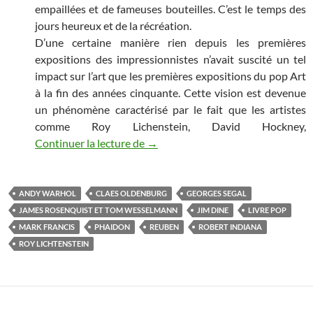
empaillées et de fameuses bouteilles. C’est le temps des
jours heureux et de la récréation.
D’une certaine manière rien depuis les premières
expositions des impressionnistes n’avait suscité un tel
impact sur l’art que les premières expositions du pop Art
à la fin des années cinquante. Cette vision est devenue
un phénomène caractérisé par le fait que les artistes
comme Roy Lichenstein, David Hockney,
Continuer la lecture de
LE POP ART, UN ART PAS SI POP
→
ANDY WARHOL
CLAES OLDENBURG
GEORGES SEGAL
JAMES ROSENQUIST ET TOM WESSELMANN
JIM DINE
LIVRE POP
MARK FRANCIS
PHAIDON
REUBEN
ROBERT INDIANA
ROY LICHTENSTEIN