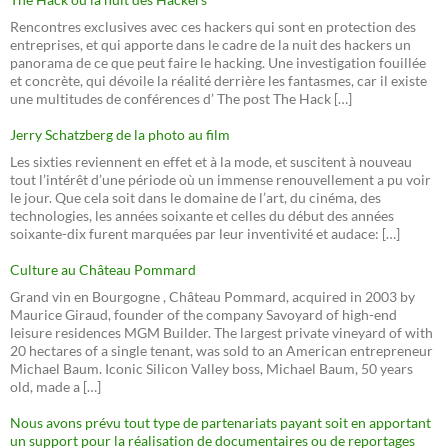
Rencontres exclusives avec ces hackers qui sont en protection des
entreprises, et qui apporte dans le cadre de la nuit des hackers un
panorama de ce que peut faire le hacking. Une investigation fouillée
et concrète, qui dévoile la réalité derrière les fantasmes, car il existe
une multitudes de conférences d’ The post The Hack […]
Jerry Schatzberg de la photo au film
Les sixties reviennent en effet et à la mode, et suscitent à nouveau
tout l’intérêt d’une période où un immense renouvellement a pu voir
le jour. Que cela soit dans le domaine de l’art, du cinéma, des
technologies, les années soixante et celles du début des années
soixante-dix furent marquées par leur inventivité et audace: […]
Culture au Château Pommard
Grand vin en Bourgogne , Château Pommard, acquired in 2003 by
Maurice Giraud, founder of the company Savoyard of high-end
leisure residences MGM Builder. The largest private vineyard of with
20 hectares of a single tenant, was sold to an American entrepreneur
Michael Baum. Iconic Silicon Valley boss, Michael Baum, 50 years
old, made a […]
Nous avons prévu tout type de partenariats payant soit en apportant
un support pour la réalisation de documentaires ou de reportages