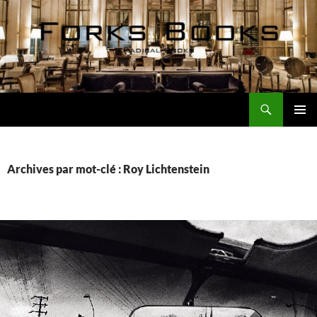
Aller
au
contenu
Recherche
Forks Books Actualités
MENU
PRINCI
Archives par mot-clé : Roy Lichtenstein