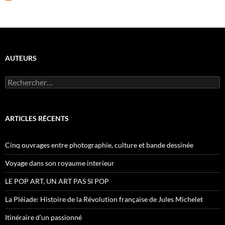
AUTEURS
R
e
c
h
e
ARTICLES RÉCENTS
r
c
h
Cinq ouvrages entre photographie, culture et bande dessinée
e
r
Voyage dans son royaume interieur
:
LE POP ART, UN ART PAS SI POP
La Pléiade: Histoire de la Révolution française de Jules Michelet
Itinéraire d’un passionné