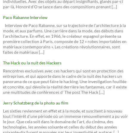
individuelles. Avec des objets au départ insignifiants, glanés par-ci
par-là, Honoré d’O se lance dans des compositions prenant […]
Paco Rabanne Interview
Interview de Paco Rabanne, sur sa trajectoire de l’architecture à la
mode, et aux parfums. Une carrière dans la mode, des débuts dans
l’architecture. En effet, en 1966, le créateur espagnol présente sa
première collection à Paris, composée de 12 « robes importables en
matériaux contemporains ». Les créations révolutionnaires, sont
faites de matériaux […]
The Hack ou la nuit des Hackers
Rencontres exclusives avec ces hackers qui sont en protection des
entreprises, et qui apporte dans le cadre de la nuit des hackers un
panorama de ce que peut faire le hacking. Une investigation fouillée
et concrète, qui dévoile la réalité derrière les fantasmes, car il existe
une multitudes de conférences d’ The post The Hack […]
Jerry Schatzberg de la photo au film
Les sixties reviennent en effet et à la mode, et suscitent à nouveau
tout l’intérêt d’une période où un immense renouvellement a pu voir
le jour. Que cela soit dans le domaine de l’art, du cinéma, des
technologies, les années soixante et celles du début des années
soixante-dix furent marquées par leur inventivité et audace: […]