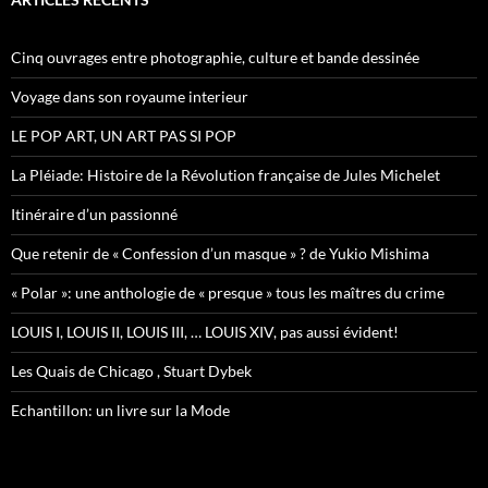
r
c
h
Cinq ouvrages entre photographie, culture et bande dessinée
e
r
Voyage dans son royaume interieur
:
LE POP ART, UN ART PAS SI POP
La Pléiade: Histoire de la Révolution française de Jules Michelet
Itinéraire d’un passionné
Que retenir de « Confession d’un masque » ? de Yukio Mishima
« Polar »: une anthologie de « presque » tous les maîtres du crime
LOUIS I, LOUIS II, LOUIS III, … LOUIS XIV, pas aussi évident!
Les Quais de Chicago , Stuart Dybek
Echantillon: un livre sur la Mode