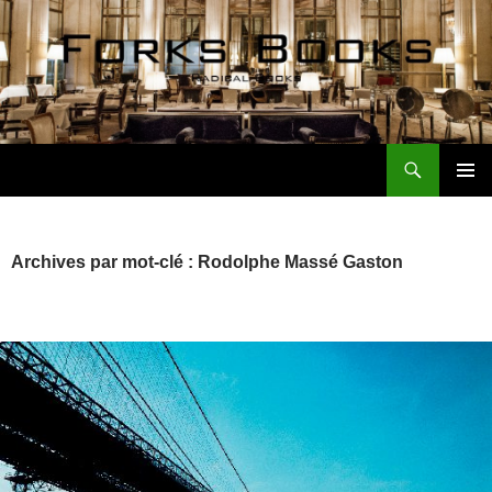
Aller
au
contenu
Recherche
Forks Books Actualités
MENU
PRINCI
Archives par mot-clé : Rodolphe Massé Gaston