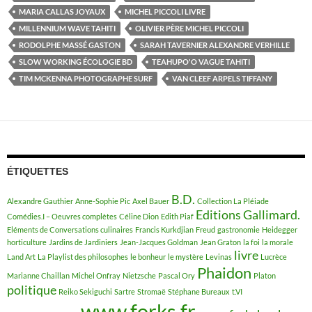
MARIA CALLAS JOYAUX
MICHEL PICCOLI LIVRE
MILLENNIUM WAVE TAHITI
OLIVIER PÈRE MICHEL PICCOLI
RODOLPHE MASSÉ GASTON
SARAH TAVERNIER ALEXANDRE VERHILLE
SLOW WORKING ÉCOLOGIE BD
TEAHUPO'O VAGUE TAHITI
TIM MCKENNA PHOTOGRAPHE SURF
VAN CLEEF ARPELS TIFFANY
ÉTIQUETTES
B.D.
Alexandre Gauthier
Anne-Sophie Pic
Axel Bauer
Collection La Pléiade
Editions Gallimard.
Comédies.I – Oeuvres complètes
Céline Dion
Edith Piaf
Eléments de Conversations culinaires
Francis Kurkdjian
Freud
gastronomie
Heidegger
horticulture
Jardins de Jardiniers
Jean-Jacques Goldman
Jean Graton
la foi
la morale
livre
Land Art
La Playlist des philosophes
le bonheur
le mystère
Levinas
Lucrèce
Phaidon
Marianne Chaillan
Michel Onfray
Nietzsche
Pascal Ory
Platon
politique
Reiko Sekiguchi
Sartre
Stromaë
Stéphane Bureaux
t.VI
www.forks.fr