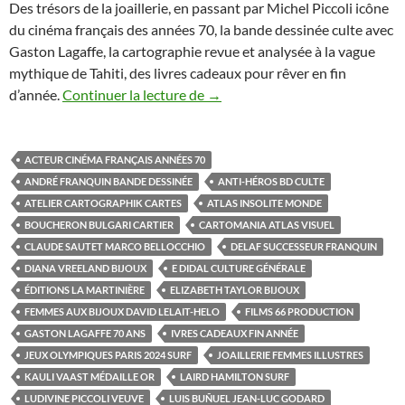
Des trésors de la joaillerie, en passant par Michel Piccoli icône
du cinéma français des années 70, la bande dessinée culte avec
Gaston Lagaffe, la cartographie revue et analysée à la vague
mythique de Tahiti, des livres cadeaux pour rêver en fin
d’année.
Continuer la lecture de
Cinq ouvrages entre photograph
→
ACTEUR CINÉMA FRANÇAIS ANNÉES 70
ANDRÉ FRANQUIN BANDE DESSINÉE
ANTI-HÉROS BD CULTE
ATELIER CARTOGRAPHIK CARTES
ATLAS INSOLITE MONDE
BOUCHERON BULGARI CARTIER
CARTOMANIA ATLAS VISUEL
CLAUDE SAUTET MARCO BELLOCCHIO
DELAF SUCCESSEUR FRANQUIN
DIANA VREELAND BIJOUX
E DIDAL CULTURE GÉNÉRALE
ÉDITIONS LA MARTINIÈRE
ELIZABETH TAYLOR BIJOUX
FEMMES AUX BIJOUX DAVID LELAIT-HELO
FILMS 66 PRODUCTION
GASTON LAGAFFE 70 ANS
IVRES CADEAUX FIN ANNÉE
JEUX OLYMPIQUES PARIS 2024 SURF
JOAILLERIE FEMMES ILLUSTRES
KAULI VAAST MÉDAILLE OR
LAIRD HAMILTON SURF
LUDIVINE PICCOLI VEUVE
LUIS BUÑUEL JEAN-LUC GODARD