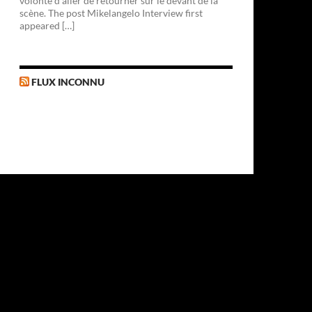
volonté d'aller de retourner sur le devant de la
scène. The post Mikelangelo Interview first
appeared […]
FLUX INCONNU