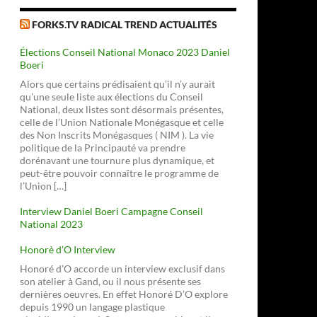
FORKS.TV RADICAL TREND ACTUALITÉS
Élections Conseil National Monaco 2023 Daniel
Boeri
Alors que certains prédisaient qu’il n’y aurait
qu’une seule liste aux élections du Conseil
National, deux listes sont désormais présentes,
 crime
celle de l’Union Nationale Monégasque et celle
des Non Inscrits Monégasques ( NIM ). La vie
politique de la Principauté va prendre
dorénavant une tournure plus dynamique, et
peut-être pouvoir connaître le programme de
l’Union […]
Interview Daniel Boeri Campagne Conseil
National 2023
Honorè d’O Interview
Honoré d’O accorde un interview exclusif dans
son atelier à Gand, ou il nous présente ses
dernières oeuvres. En effet Honoré D’O explore
depuis 1990 un langage plastique