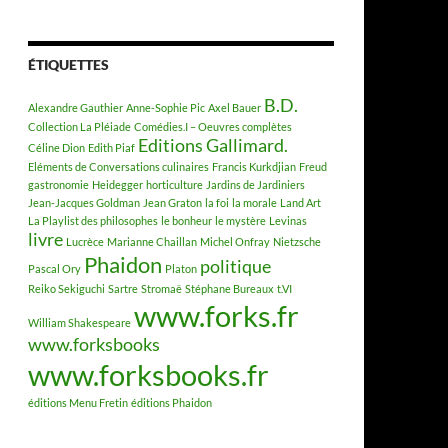
ÉTIQUETTES
B.D.
Alexandre Gauthier
Anne-Sophie Pic
Axel Bauer
Collection La Pléiade
Comédies.I – Oeuvres complètes
Editions Gallimard.
Céline Dion
Edith Piaf
Eléments de Conversations culinaires
Francis Kurkdjian
Freud
gastronomie
Heidegger
horticulture
Jardins de Jardiniers
Jean-Jacques Goldman
Jean Graton
la foi
la morale
Land Art
La Playlist des philosophes
le bonheur
le mystère
Levinas
livre
Lucrèce
Marianne Chaillan
Michel Onfray
Nietzsche
Phaidon
politique
Pascal Ory
Platon
Reiko Sekiguchi
Sartre
Stromaë
Stéphane Bureaux
t.VI
www.forks.fr
William Shakespeare
www.forksbooks
www.forksbooks.fr
éditions Menu Fretin
éditions Phaidon