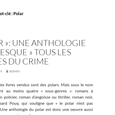
t-clé : Polar
R »: UNE ANTHOLOGIE
RESQUE » TOUS LES
ES DU CRIME
19
ADMIN
es livres vendus sont des polars. Mais sous le nom
ent au moins quatre « sous-genres »: romans à
 policier, roman d’angoisse ou thriller, roman noir,
bard Pouy, qui souligne que » le polar n’est pas
 Une anthologie du polar est donc une oeuvre aussi