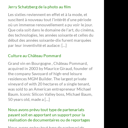
Jerry Schatzberg de la photo au film
Les sixties reviennent en effet et à la mode, et
suscitent à nouveau tout l’intérêt d’une période
où un immense renouvellement a pu voir le jour.
Que cela soit dans le domaine de l’art, du cinéma,
des technologies, les années soixante et celles du
début des années soixante-dix furent marquées
par leur inventivité et audace: […]
Culture au Château Pommard
Grand vin en Bourgogne , Château Pommard,
acquired in 2003 by Maurice Giraud, founder of
the company Savoyard of high-end leisure
residences MGM Builder. The largest private
vineyard of with 20 hectares of a single tenant,
was sold to an American entrepreneur Michael
Baum. Iconic Silicon Valley boss, Michael Baum,
50 years old, made a […]
Nous avons prévu tout type de partenariats
payant soit en apportant un support pour la
réalisation de documentaires ou de reportages
Nous avons prévu tout type de partenariats