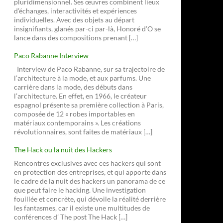
pluridimensionnel. Ses œuvres combinent lieux
d’échanges, interactivités et expériences
individuelles. Avec des objets au départ
insignifiants, glanés par-ci par-là, Honoré d’O se
lance dans des compositions prenant […]
Paco Rabanne Interview
Interview de Paco Rabanne, sur sa trajectoire de
l’architecture à la mode, et aux parfums. Une
carrière dans la mode, des débuts dans
l’architecture. En effet, en 1966, le créateur
espagnol présente sa première collection à Paris,
composée de 12 « robes importables en
matériaux contemporains ». Les créations
révolutionnaires, sont faites de matériaux […]
The Hack ou la nuit des Hackers
Rencontres exclusives avec ces hackers qui sont
en protection des entreprises, et qui apporte dans
le cadre de la nuit des hackers un panorama de ce
que peut faire le hacking. Une investigation
fouillée et concrète, qui dévoile la réalité derrière
les fantasmes, car il existe une multitudes de
conférences d’ The post The Hack […]