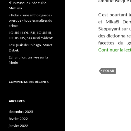
ambitieuse que l
d’un masque » ? de Yukio
Mishima
C’est pourtant à
« Polar »: une anthologie de «
presque » tous les maîtres du
et Mikaël Dem
crime
S’appuyant sur u
LOUIS I, LOUIS II, LOUIS III, …
des dictionnaire
LOUIS XIV, pas aussi évident!
facettes du g
Les Quais de Chicago , Stuart
Continuer la lec
Dybek
Echantillon: un livre sur la
Mode
POLAR
COMMENTAIRES RÉCENTS
ARCHIVES
décembre 2025
février 2022
janvier 2022