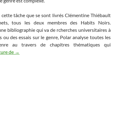
e genre est complexe.
 cette tâche que se sont livrés Clémentine Thiébault
ets, tous les deux membres des Habits Noirs.
ne bibliographie qui va de rcherches universitaires à
s ou des essais sur le genre, Polar analyse toutes les
enre au travers de chapitres thématiques qui
ture de
« Polar »: une anthologie de « presque » tous les maîtres du
→