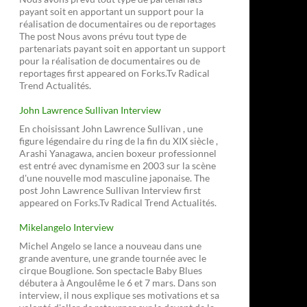
payant soit en apportant un support pour la
réalisation de documentaires ou de reportages
The post Nous avons prévu tout type de
partenariats payant soit en apportant un support
pour la réalisation de documentaires ou de
reportages first appeared on Forks.Tv Radical
Trend Actualités.
John Lawrence Sullivan Interview
En choisissant John Lawrence Sullivan , une
figure légendaire du ring de la fin du XIX siècle ,
Arashi Yanagawa, ancien boxeur professionnel
est entré avec dynamisme en 2003 sur la scène
d'une nouvelle mod masculine japonaise. The
post John Lawrence Sullivan Interview first
appeared on Forks.Tv Radical Trend Actualités.
Mikelangelo Interview
Michel Angelo se lance a nouveau dans une
grande aventure, une grande tournée avec le
cirque Bouglione. Son spectacle Baby Blues
débutera à Angoulême le 6 et 7 mars. Dans son
interview, il nous explique ses motivations et sa