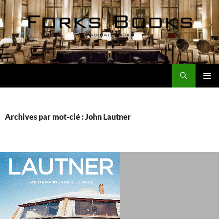
Aller
au
contenu
Recherche
Forks Books Actualités
MENU
PRINCI
Archives par mot-clé : John Lautner