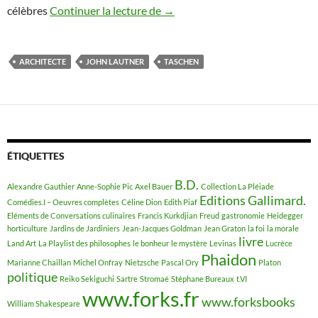
célèbres
Continuer la lecture de
John Lautner, architecte visionn
→
ARCHITECTE
JOHN LAUTNER
TASCHEN
ÉTIQUETTES
B.D.
Alexandre Gauthier
Anne-Sophie Pic
Axel Bauer
Collection La Pléiade
Editions Gallimard.
Comédies.I – Oeuvres complètes
Céline Dion
Edith Piaf
Eléments de Conversations culinaires
Francis Kurkdjian
Freud
gastronomie
Heidegger
horticulture
Jardins de Jardiniers
Jean-Jacques Goldman
Jean Graton
la foi
la morale
livre
Land Art
La Playlist des philosophes
le bonheur
le mystère
Levinas
Lucrèce
Phaidon
Marianne Chaillan
Michel Onfray
Nietzsche
Pascal Ory
Platon
politique
Reiko Sekiguchi
Sartre
Stromaë
Stéphane Bureaux
t.VI
www.forks.fr
www.forksbooks
William Shakespeare