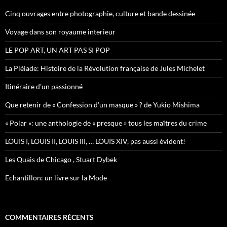
c
h
Cinq ouvrages entre photographie, culture et bande dessinée
e
r
Voyage dans son royaume interieur
:
LE POP ART, UN ART PAS SI POP
La Pléiade: Histoire de la Révolution française de Jules Michelet
Itinéraire d’un passionné
Que retenir de « Confession d’un masque » ? de Yukio Mishima
« Polar »: une anthologie de « presque » tous les maîtres du crime
LOUIS I, LOUIS II, LOUIS III, … LOUIS XIV, pas aussi évident!
Les Quais de Chicago , Stuart Dybek
Echantillon: un livre sur la Mode
COMMENTAIRES RÉCENTS