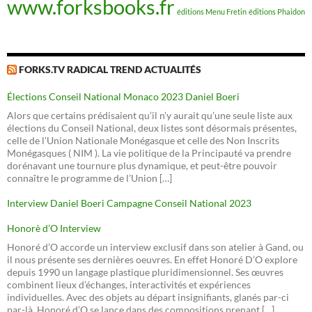
www.forksbooks.fr
éditions Menu Fretin
éditions Phaidon
FORKS.TV RADICAL TREND ACTUALITÉS
Élections Conseil National Monaco 2023 Daniel Boeri
Alors que certains prédisaient qu’il n’y aurait qu’une seule liste aux
élections du Conseil National, deux listes sont désormais présentes,
celle de l’Union Nationale Monégasque et celle des Non Inscrits
Monégasques ( NIM ). La vie politique de la Principauté va prendre
dorénavant une tournure plus dynamique, et peut-être pouvoir
connaître le programme de l’Union […]
Interview Daniel Boeri Campagne Conseil National 2023
Honorè d’O Interview
Honoré d’O accorde un interview exclusif dans son atelier à Gand, ou
il nous présente ses dernières oeuvres. En effet Honoré D’O explore
depuis 1990 un langage plastique pluridimensionnel. Ses œuvres
combinent lieux d’échanges, interactivités et expériences
individuelles. Avec des objets au départ insignifiants, glanés par-ci
par-là, Honoré d’O se lance dans des compositions prenant […]