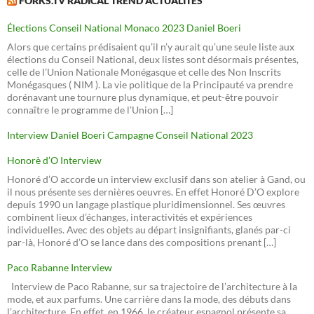
FORKS.TV RADICAL TREND ACTUALITÉS
Élections Conseil National Monaco 2023 Daniel Boeri
Alors que certains prédisaient qu’il n’y aurait qu’une seule liste aux
élections du Conseil National, deux listes sont désormais présentes,
celle de l’Union Nationale Monégasque et celle des Non Inscrits
Monégasques ( NIM ). La vie politique de la Principauté va prendre
dorénavant une tournure plus dynamique, et peut-être pouvoir
connaître le programme de l’Union […]
Interview Daniel Boeri Campagne Conseil National 2023
Honorè d’O Interview
Honoré d’O accorde un interview exclusif dans son atelier à Gand, ou
il nous présente ses dernières oeuvres. En effet Honoré D’O explore
depuis 1990 un langage plastique pluridimensionnel. Ses œuvres
combinent lieux d’échanges, interactivités et expériences
individuelles. Avec des objets au départ insignifiants, glanés par-ci
par-là, Honoré d’O se lance dans des compositions prenant […]
Paco Rabanne Interview
Interview de Paco Rabanne, sur sa trajectoire de l’architecture à la
mode, et aux parfums. Une carrière dans la mode, des débuts dans
l’architecture. En effet, en 1966, le créateur espagnol présente sa