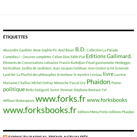
ÉTIQUETTES
B.D.
Alexandre Gauthier
Anne-Sophie Pic
Axel Bauer
Collection La Pléiade
Editions Gallimard.
Comédies.I – Oeuvres complètes
Céline Dion
Edith Piaf
Eléments de Conversations culinaires
Francis Kurkdjian
Freud
gastronomie
Heidegger
horticulture
Jardins de Jardiniers
Jean-Jacques Goldman
Jean Graton
la foi
la morale
livre
Land Art
La Playlist des philosophes
le bonheur
le mystère
Levinas
Lucrèce
Phaidon
Marianne Chaillan
Michel Onfray
Nietzsche
Pascal Ory
Platon
politique
Reiko Sekiguchi
Sartre
Stromaë
Stéphane Bureaux
t.VI
www.forks.fr
www.forksbooks
William Shakespeare
www.forksbooks.fr
éditions Menu Fretin
éditions Phaidon