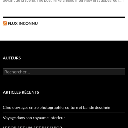
devant de la scène. The post Mikelangelo Interview first appeared […]
FLUX INCONNU
AUTEURS
R
e
c
h
e
ARTICLES RÉCENTS
r
c
h
Cinq ouvrages entre photographie, culture et bande dessinée
e
r
Voyage dans son royaume interieur
:
LE POP ART, UN ART PAS SI POP