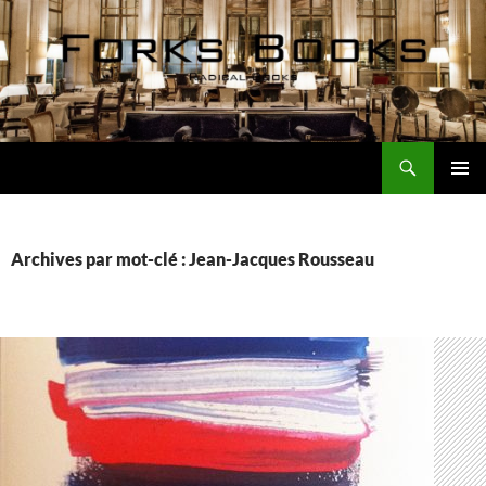
Aller
au
contenu
Recherche
Forks Books Actualités
MENU
PRINCI
Archives par mot-clé : Jean-Jacques Rousseau