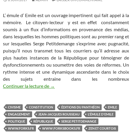
L’ émule d’ Emile est un ouvrage impertinent qui fait appel à la
mémoire. Le citoyen-lecteur y est en effet constamment
soumis à un flux d’informations en provenance des médias,
dans lesquelles les hommes politiques sont au premier rang et
sur lesquelles Serge Petitdemange s’exprime avec pugnacité,
puisqu’il nous transmet tous les courriers qu’il adresse aux
plus hautes instances de la République pour témoigner de
dysfonctionnements ou soumettre des voies de réformes. Un
rythme intense et une dynamique ascendante dans le choix
des sujets entraine dans les nombreux
Continuer la lecture de
La percutante impertinence d’un citoyen 
→
CIVISME
CONSTITUTION
ÉDITIONS DU PANTHÉON
EMILE
ENGAGEMENT
JEAN-JACQUES ROUSSEAU
L'ÉMULE D'EMILE
POLITIQUE
RÉPUBLIQUE
SERGE PETITDEMANGE
WWW.FORKS.FR
WWW;FORKSBOOKS.FR
ZEN ET COURTOIS