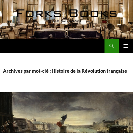
Aller
au
contenu
Recherche
Forks Books Actualités
MENU
PRINCI
Archives par mot-clé : Histoire de la Révolution française