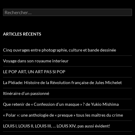
R
e
c
h
e
ARTICLES RÉCENTS
r
c
h
Cinq ouvrages entre photographie, culture et bande dessinée
e
r
Voyage dans son royaume interieur
:
LE POP ART, UN ART PAS SI POP
La Pléiade: Histoire de la Révolution française de Jules Michelet
Itinéraire d’un passionné
Que retenir de « Confession d’un masque » ? de Yukio Mishima
« Polar »: une anthologie de « presque » tous les maîtres du crime
LOUIS I, LOUIS II, LOUIS III, … LOUIS XIV, pas aussi évident!