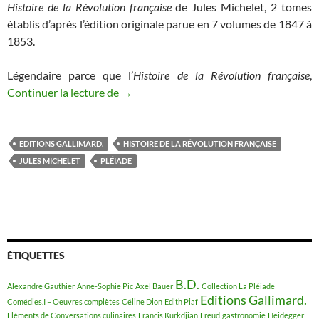
Histoire de la Révolution française
de Jules Michelet, 2 tomes
établis d’après l’édition originale parue en 7 volumes de 1847 à
1853.
Légendaire parce que l’
Histoire de la Révolution française
,
Continuer la lecture de
La Pléiade: Histoire de la Révolution fra
→
EDITIONS GALLIMARD.
HISTOIRE DE LA RÉVOLUTION FRANÇAISE
JULES MICHELET
PLÉIADE
ÉTIQUETTES
B.D.
Alexandre Gauthier
Anne-Sophie Pic
Axel Bauer
Collection La Pléiade
Editions Gallimard.
Comédies.I – Oeuvres complètes
Céline Dion
Edith Piaf
Eléments de Conversations culinaires
Francis Kurkdjian
Freud
gastronomie
Heidegger