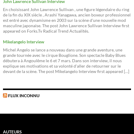
John Lawrence Sullivan Interview
En choisissant John Lawrence Sullivan , une figure légendaire du ring
de la fin du XIX siècle , Arashi Yanagawa, ancien boxeur professionnel
est entré avec dynamisme en 2003 sur la scène d'une nouvelle mod
masculine japonaise. The post John Lawrence Sullivan Interview first
appeared on Forks.Tv Radical Trend Actualités.
Mikelangelo Interview
Michel Angelo se lance a nouveau dans une grande aventure, une
grande tournée avec le cirque Bouglione. Son spectacle Baby Blues
débutera à Angoulême le 6 et 7 mars. Dans son interview, il nous
explique ses motivations et sa volonté d'aller de retourner sur le
devant de la scène. The post Mikelangelo Interview first appeared […]
FLUX INCONNU
AUTEURS