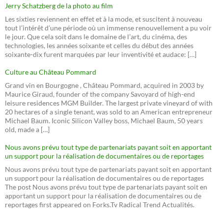
Jerry Schatzberg de la photo au film
Les sixties reviennent en effet et à la mode, et suscitent à nouveau
tout l’intérêt d’une période où un immense renouvellement a pu voir
le jour. Que cela soit dans le domaine de l’art, du cinéma, des
technologies, les années soixante et celles du début des années
soixante-dix furent marquées par leur inventivité et audace: […]
Culture au Château Pommard
Grand vin en Bourgogne , Château Pommard, acquired in 2003 by
Maurice Giraud, founder of the company Savoyard of high-end
leisure residences MGM Builder. The largest private vineyard of with
20 hectares of a single tenant, was sold to an American entrepreneur
Michael Baum. Iconic Silicon Valley boss, Michael Baum, 50 years
old, made a […]
Nous avons prévu tout type de partenariats payant soit en apportant
un support pour la réalisation de documentaires ou de reportages
Nous avons prévu tout type de partenariats payant soit en apportant
un support pour la réalisation de documentaires ou de reportages
The post Nous avons prévu tout type de partenariats payant soit en
apportant un support pour la réalisation de documentaires ou de
reportages first appeared on Forks.Tv Radical Trend Actualités.