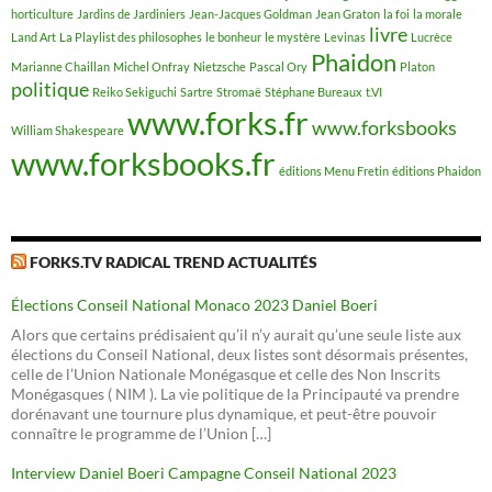
horticulture
Jardins de Jardiniers
Jean-Jacques Goldman
Jean Graton
la foi
la morale
livre
Land Art
La Playlist des philosophes
le bonheur
le mystère
Levinas
Lucrèce
Phaidon
Marianne Chaillan
Michel Onfray
Nietzsche
Pascal Ory
Platon
politique
Reiko Sekiguchi
Sartre
Stromaë
Stéphane Bureaux
t.VI
www.forks.fr
www.forksbooks
William Shakespeare
www.forksbooks.fr
éditions Menu Fretin
éditions Phaidon
FORKS.TV RADICAL TREND ACTUALITÉS
Élections Conseil National Monaco 2023 Daniel Boeri
Alors que certains prédisaient qu’il n’y aurait qu’une seule liste aux
élections du Conseil National, deux listes sont désormais présentes,
celle de l’Union Nationale Monégasque et celle des Non Inscrits
Monégasques ( NIM ). La vie politique de la Principauté va prendre
dorénavant une tournure plus dynamique, et peut-être pouvoir
connaître le programme de l’Union […]
Interview Daniel Boeri Campagne Conseil National 2023