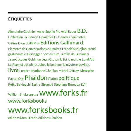
ÉTIQUETTES
B.D.
Alexandre Gauthier
Anne-Sophie Pic
Axel Bauer
Collection La Pléiade
Comédies.I – Oeuvres complètes
Editions Gallimard.
Céline Dion
Edith Piaf
Eléments de Conversations culinaires
Francis Kurkdjian
Freud
gastronomie
Heidegger
horticulture
Jardins de Jardiniers
Jean-Jacques Goldman
Jean Graton
la foi
la morale
Land Art
La Playlist des philosophes
le bonheur
le mystère
Levinas
livre
Lucrèce
Marianne Chaillan
Michel Onfray
Nietzsche
Phaidon
politique
Pascal Ory
Platon
Reiko Sekiguchi
Sartre
Stromaë
Stéphane Bureaux
t.VI
www.forks.fr
William Shakespeare
www.forksbooks
www.forksbooks.fr
éditions Menu Fretin
éditions Phaidon