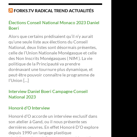
FORKS.TV RADICAL TREND ACTUALITÉS
Élections Conseil National Monaco 2023 Daniel
Boeri
Alors que certains prédisaient qu’il n’y aurait
qu’une seule liste aux élections du Conseil
National, deux listes sont désormais présentes,
celle de l’Union Nationale Monégasque et celle
des Non Inscrits Monégasques ( NIM ). La vie
politique de la Principauté va prendre
dorénavant une tournure plus dynamique, et
peut-être pouvoir connaître le programme de
l’Union […]
Interview Daniel Boeri Campagne Conseil
National 2023
Honorè d’O Interview
Honoré d’O accorde un interview exclusif dans
son atelier à Gand, ou il nous présente ses
dernières oeuvres. En effet Honoré D’O explore
depuis 1990 un langage plastique