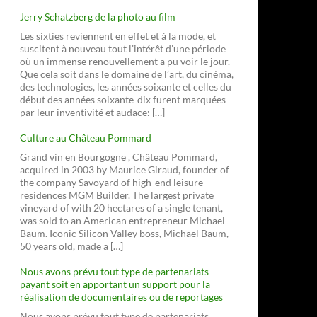
Jerry Schatzberg de la photo au film
Les sixties reviennent en effet et à la mode, et
suscitent à nouveau tout l’intérêt d’une période
où un immense renouvellement a pu voir le jour.
Que cela soit dans le domaine de l’art, du cinéma,
des technologies, les années soixante et celles du
début des années soixante-dix furent marquées
par leur inventivité et audace: […]
Culture au Château Pommard
Grand vin en Bourgogne , Château Pommard,
acquired in 2003 by Maurice Giraud, founder of
the company Savoyard of high-end leisure
residences MGM Builder. The largest private
vineyard of with 20 hectares of a single tenant,
was sold to an American entrepreneur Michael
Baum. Iconic Silicon Valley boss, Michael Baum,
50 years old, made a […]
Nous avons prévu tout type de partenariats
payant soit en apportant un support pour la
réalisation de documentaires ou de reportages
Nous avons prévu tout type de partenariats