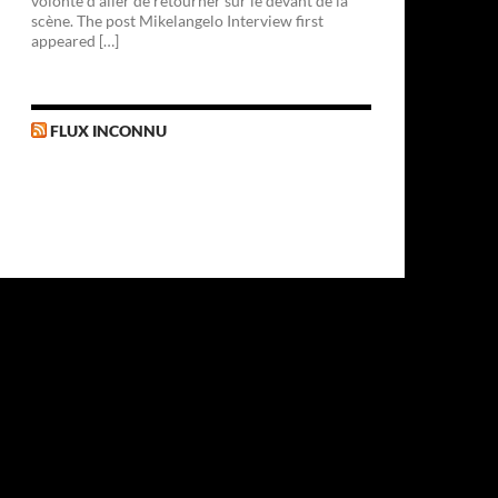
volonté d'aller de retourner sur le devant de la
scène. The post Mikelangelo Interview first
appeared […]
FLUX INCONNU