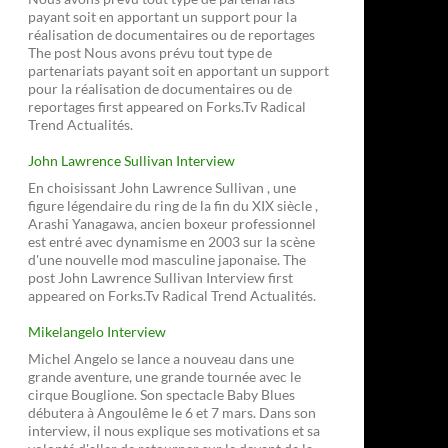
payant soit en apportant un support pour la
réalisation de documentaires ou de reportages
The post Nous avons prévu tout type de
partenariats payant soit en apportant un support
pour la réalisation de documentaires ou de
reportages first appeared on Forks.Tv Radical
Trend Actualités.
John Lawrence Sullivan Interview
En choisissant John Lawrence Sullivan , une
figure légendaire du ring de la fin du XIX siècle ,
Arashi Yanagawa, ancien boxeur professionnel
est entré avec dynamisme en 2003 sur la scène
d'une nouvelle mod masculine japonaise. The
post John Lawrence Sullivan Interview first
appeared on Forks.Tv Radical Trend Actualités.
Mikelangelo Interview
Michel Angelo se lance a nouveau dans une
grande aventure, une grande tournée avec le
cirque Bouglione. Son spectacle Baby Blues
débutera à Angoulême le 6 et 7 mars. Dans son
interview, il nous explique ses motivations et sa