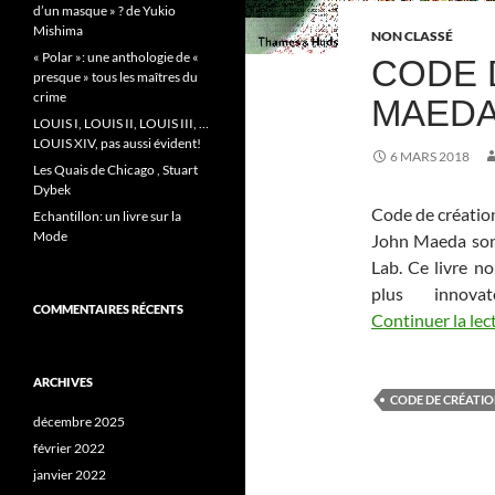
d’un masque » ? de Yukio
Mishima
NON CLASSÉ
« Polar »: une anthologie de «
CODE 
presque » tous les maîtres du
crime
MAED
LOUIS I, LOUIS II, LOUIS III, …
LOUIS XIV, pas aussi évident!
6 MARS 2018
Les Quais de Chicago , Stuart
Dybek
Code de création
Echantillon: un livre sur la
Mode
John Maeda son 
Lab. Ce livre no
plus innova
COMMENTAIRES RÉCENTS
Continuer la lec
ARCHIVES
CODE DE CRÉATI
décembre 2025
février 2022
janvier 2022