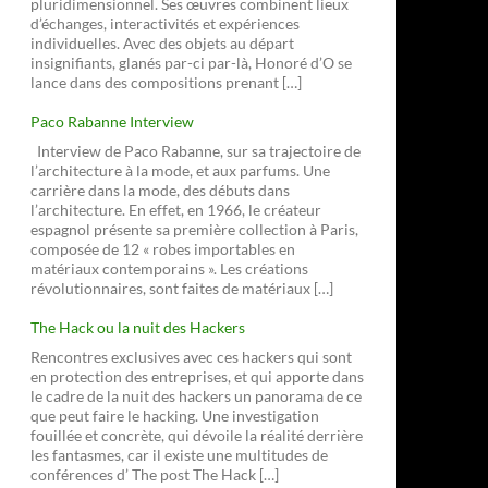
pluridimensionnel. Ses œuvres combinent lieux
d’échanges, interactivités et expériences
individuelles. Avec des objets au départ
insignifiants, glanés par-ci par-là, Honoré d’O se
lance dans des compositions prenant […]
Paco Rabanne Interview
Interview de Paco Rabanne, sur sa trajectoire de
l’architecture à la mode, et aux parfums. Une
carrière dans la mode, des débuts dans
l’architecture. En effet, en 1966, le créateur
espagnol présente sa première collection à Paris,
composée de 12 « robes importables en
matériaux contemporains ». Les créations
révolutionnaires, sont faites de matériaux […]
The Hack ou la nuit des Hackers
Rencontres exclusives avec ces hackers qui sont
en protection des entreprises, et qui apporte dans
le cadre de la nuit des hackers un panorama de ce
que peut faire le hacking. Une investigation
fouillée et concrète, qui dévoile la réalité derrière
les fantasmes, car il existe une multitudes de
conférences d’ The post The Hack […]