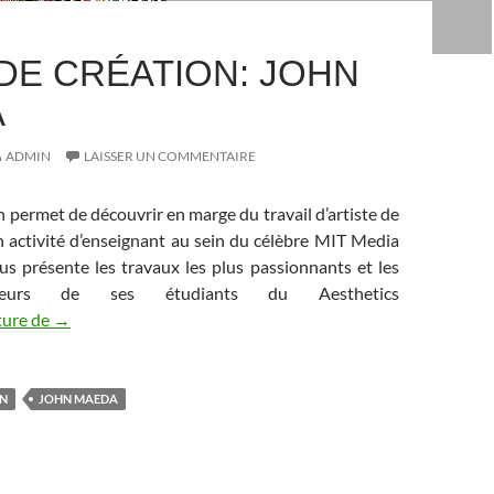
DE CRÉATION: JOHN
A
ADMIN
LAISSER UN COMMENTAIRE
 permet de découvrir en marge du travail d’artiste de
activité d’enseignant au sein du célèbre MIT Media
us présente les travaux les plus passionnants et les
teurs de ses étudiants du Aesthetics
ture de
Code de création: John Maeda
→
ON
JOHN MAEDA