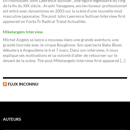
En choisissant John Lawrence Sullivan , une figure légendaire du ring
de la fin du XIX siècle , Arashi Yanagawa, ancien boxeur professionnel
est entré avec dynamisme en 2003 sur la scène d'une nouvelle mod
masculine japonaise. The post John Lawrence Sullivan Interview first
appeared on Forks.Tv Radical Trend Actualités.
Mikelangelo Interview
Michel Angelo se lance a nouveau dans une grande aventure, une
grande tournée avec le cirque Bouglione. Son spectacle Baby Blues
débutera à Angoulême le 6 et 7 mars. Dans son interview, il nous
explique ses motivations et sa volonté d'aller de retourner sur le
devant de la scène. The post Mikelangelo Interview first appeared […]
FLUX INCONNU
AUTEURS