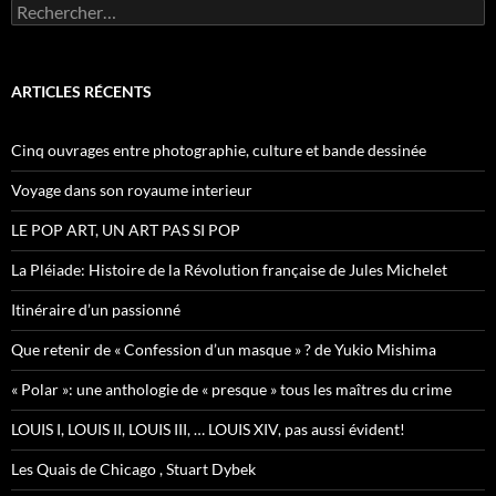
R
e
c
h
e
ARTICLES RÉCENTS
r
c
h
Cinq ouvrages entre photographie, culture et bande dessinée
e
r
Voyage dans son royaume interieur
:
LE POP ART, UN ART PAS SI POP
La Pléiade: Histoire de la Révolution française de Jules Michelet
Itinéraire d’un passionné
Que retenir de « Confession d’un masque » ? de Yukio Mishima
« Polar »: une anthologie de « presque » tous les maîtres du crime
LOUIS I, LOUIS II, LOUIS III, … LOUIS XIV, pas aussi évident!
Les Quais de Chicago , Stuart Dybek