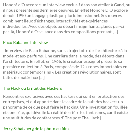
Honoré d’O accorde un interview exclusif dans son atelier à Gand, ou
il nous présente ses dernières oeuvres. En effet Honoré D’O explore
depuis 1990 un langage plastique pluridimensionnel. Ses œuvres
combinent lieux d’échanges, interactivités et expériences
individuelles. Avec des objets au départ insignifiants, glanés par-ci
par-là, Honoré d’O se lance dans des compositions prenant […]
Paco Rabanne Interview
Interview de Paco Rabanne, sur sa trajectoire de l’architecture à la
mode, et aux parfums. Une carrière dans la mode, des débuts dans
l’architecture. En effet, en 1966, le créateur espagnol présente sa
première collection à Paris, composée de 12 « robes importables en
matériaux contemporains ». Les créations révolutionnaires, sont
faites de matériaux […]
The Hack ou la nuit des Hackers
Rencontres exclusives avec ces hackers qui sont en protection des
entreprises, et qui apporte dans le cadre de la nuit des hackers un
panorama de ce que peut faire le hacking. Une investigation fouillée
et concrète, qui dévoile la réalité derrière les fantasmes, car il existe
une multitudes de conférences d’ The post The Hack […]
Jerry Schatzberg de la photo au film