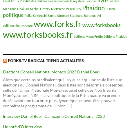
livre
Land Art
La Playlist des philosophes
le bonheur
le mystère
Levinas
Lucrèce
Phaidon
Marianne Chaillan
Michel Onfray
Nietzsche
Pascal Ory
Platon
politique
Reiko Sekiguchi
Sartre
Stromaë
Stéphane Bureaux
t.VI
www.forks.fr
www.forksbooks
William Shakespeare
www.forksbooks.fr
éditions Menu Fretin
éditions Phaidon
FORKS.TV RADICAL TREND ACTUALITÉS
Élections Conseil National Monaco 2023 Daniel Boeri
Alors que certains prédisaient qu’il n’y aurait qu’une seule liste aux
élections du Conseil National, deux listes sont désormais présentes,
celle de l’Union Nationale Monégasque et celle des Non Inscrits
Monégasques ( NIM ). La vie politique de la Principauté va prendre
dorénavant une tournure plus dynamique, et peut-être pouvoir
connaître le programme de l’Union […]
Interview Daniel Boeri Campagne Conseil National 2023
Honorè d’O Interview