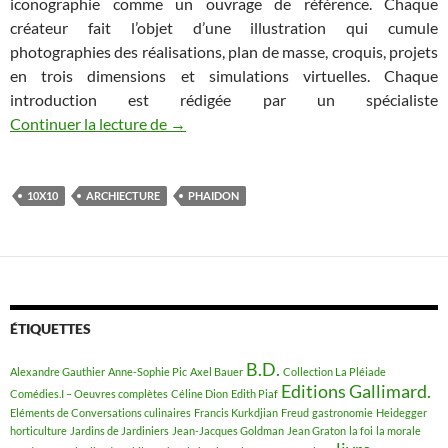
iconographie comme un ouvrage de référence. Chaque
créateur fait l’objet d’une illustration qui cumule
photographies des réalisations, plan de masse, croquis, projets
en trois dimensions et simulations virtuelles. Chaque
introduction est rédigée par un spécialiste
Continuer la lecture de
100 architectes réunis dans un livre
→
10X10
ARCHIECTURE
PHAIDON
ÉTIQUETTES
B.D.
Alexandre Gauthier
Anne-Sophie Pic
Axel Bauer
Collection La Pléiade
Editions Gallimard.
Comédies.I – Oeuvres complètes
Céline Dion
Edith Piaf
Eléments de Conversations culinaires
Francis Kurkdjian
Freud
gastronomie
Heidegger
horticulture
Jardins de Jardiniers
Jean-Jacques Goldman
Jean Graton
la foi
la morale